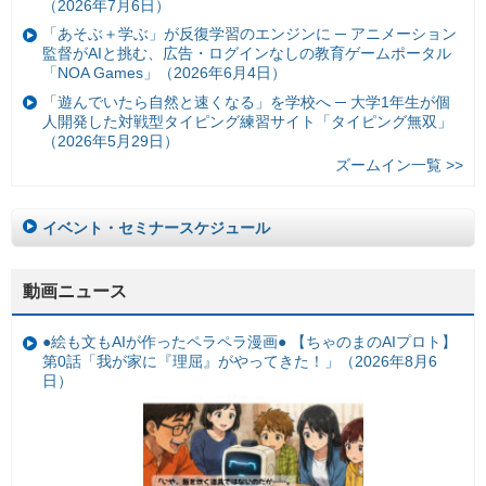
（2026年7月6日）
「あそぶ＋学ぶ」が反復学習のエンジンに ─ アニメーション
監督がAIと挑む、広告・ログインなしの教育ゲームポータル
「NOA Games」（2026年6月4日）
「遊んでいたら自然と速くなる」を学校へ ─ 大学1年生が個
人開発した対戦型タイピング練習サイト「タイピング無双」
（2026年5月29日）
ズームイン一覧 >>
イベント・セミナースケジュール
動画ニュース
●絵も文もAIが作ったペラペラ漫画● 【ちゃのまのAIプロト】
第0話「我が家に『理屈』がやってきた！」（2026年8月6
日）