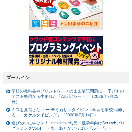
ズームイン
学校の教科書やプリントを、そのまま暗記問題に ─ 子どもの
テスト勉強から生まれた「AI暗記シート」（2026年7月23
日）
ミスを見逃さない ー 全く新しいタイピング学習を学校へ届け
る。「カケルタイピング」（2026年7月14日）
遊びの中に学びを！ユーバーの幼児・低学年向けScratchプロ
グラミングVol.4 ＜あしあとがいっぱい『ループ』＞