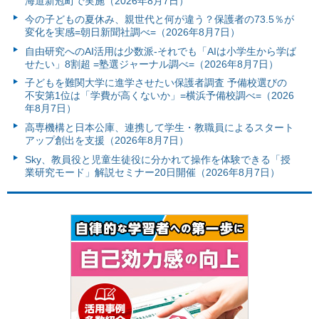
海道新冠町で実施（2026年8月7日）
今の子どもの夏休み、親世代と何が違う？保護者の73.5％が
変化を実感=朝日新聞社調べ=（2026年8月7日）
自由研究へのAI活用は少数派-それでも「AIは小学生から学ば
せたい」8割超 =塾選ジャーナル調べ=（2026年8月7日）
子どもを難関大学に進学させたい保護者調査 予備校選びの
不安第1位は「学費が高くないか」=横浜予備校調べ=（2026
年8月7日）
高専機構と日本公庫、連携して学生・教職員によるスタート
アップ創出を支援（2026年8月7日）
Sky、教員役と児童生徒役に分かれて操作を体験できる「授
業研究モード」解説セミナー20日開催（2026年8月7日）