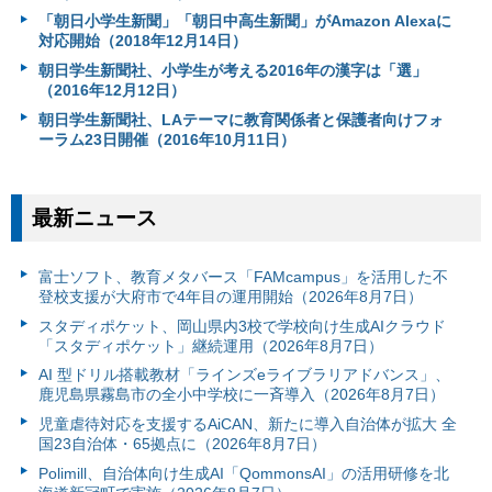
「朝日小学生新聞」「朝日中高生新聞」がAmazon Alexaに
対応開始（2018年12月14日）
朝日学生新聞社、小学生が考える2016年の漢字は「選」
（2016年12月12日）
朝日学生新聞社、LAテーマに教育関係者と保護者向けフォ
ーラム23日開催（2016年10月11日）
最新ニュース
富⼠ソフト、教育メタバース「FAMcampus」を活用した不
登校支援が大府市で4年目の運用開始（2026年8月7日）
スタディポケット、岡山県内3校で学校向け生成AIクラウド
「スタディポケット」継続運用（2026年8月7日）
AI 型ドリル搭載教材「ラインズeライブラリアドバンス」、
鹿児島県霧島市の全小中学校に一斉導入（2026年8月7日）
児童虐待対応を支援するAiCAN、新たに導入自治体が拡大 全
国23自治体・65拠点に（2026年8月7日）
Polimill、自治体向け生成AI「QommonsAI」の活用研修を北