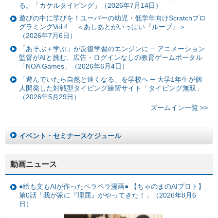
る。「カケルタイピング」（2026年7月14日）
遊びの中に学びを！ユーバーの幼児・低学年向けScratchプロ
グラミングVol.4 ＜あしあとがいっぱい『ループ』＞
（2026年7月6日）
「あそぶ＋学ぶ」が反復学習のエンジンに ─ アニメーション
監督がAIと挑む、広告・ログインなしの教育ゲームポータル
「NOA Games」（2026年6月4日）
「遊んでいたら自然と速くなる」を学校へ ─ 大学1年生が個
人開発した対戦型タイピング練習サイト「タイピング無双」
（2026年5月29日）
ズームイン一覧 >>
イベント・セミナースケジュール
動画ニュース
●絵も文もAIが作ったペラペラ漫画● 【ちゃのまのAIプロト】
第0話「我が家に『理屈』がやってきた！」（2026年8月6
日）