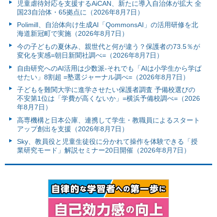
児童虐待対応を支援するAiCAN、新たに導入自治体が拡大 全
国23自治体・65拠点に（2026年8月7日）
Polimill、自治体向け生成AI「QommonsAI」の活用研修を北
海道新冠町で実施（2026年8月7日）
今の子どもの夏休み、親世代と何が違う？保護者の73.5％が
変化を実感=朝日新聞社調べ=（2026年8月7日）
自由研究へのAI活用は少数派-それでも「AIは小学生から学ば
せたい」8割超 =塾選ジャーナル調べ=（2026年8月7日）
子どもを難関大学に進学させたい保護者調査 予備校選びの
不安第1位は「学費が高くないか」=横浜予備校調べ=（2026
年8月7日）
高専機構と日本公庫、連携して学生・教職員によるスタート
アップ創出を支援（2026年8月7日）
Sky、教員役と児童生徒役に分かれて操作を体験できる「授
業研究モード」解説セミナー20日開催（2026年8月7日）