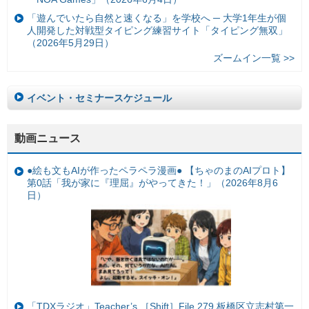
「遊んでいたら自然と速くなる」を学校へ ─ 大学1年生が個
人開発した対戦型タイピング練習サイト「タイピング無双」
（2026年5月29日）
ズームイン一覧 >>
イベント・セミナースケジュール
動画ニュース
●絵も文もAIが作ったペラペラ漫画● 【ちゃのまのAIプロト】
第0話「我が家に『理屈』がやってきた！」（2026年8月6
日）
「TDXラジオ」Teacher’s ［Shift］File.279 板橋区立志村第一