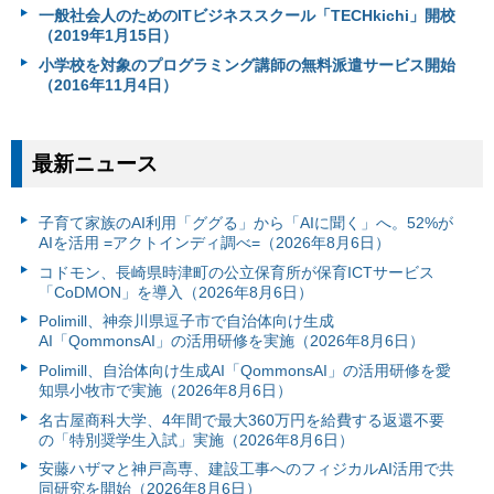
一般社会人のためのITビジネススクール「TECHkichi」開校
（2019年1月15日）
小学校を対象のプログラミング講師の無料派遣サービス開始
（2016年11月4日）
最新ニュース
子育て家族のAI利用「ググる」から「AIに聞く」へ。52%が
AIを活用 =アクトインディ調べ=（2026年8月6日）
コドモン、長崎県時津町の公立保育所が保育ICTサービス
「CoDMON」を導入（2026年8月6日）
Polimill、神奈川県逗子市で自治体向け生成
AI「QommonsAI」の活用研修を実施（2026年8月6日）
Polimill、自治体向け生成AI「QommonsAI」の活用研修を愛
知県小牧市で実施（2026年8月6日）
名古屋商科大学、4年間で最大360万円を給費する返還不要
の「特別奨学生入試」実施（2026年8月6日）
安藤ハザマと神戸高専、建設工事へのフィジカルAI活用で共
同研究を開始（2026年8月6日）