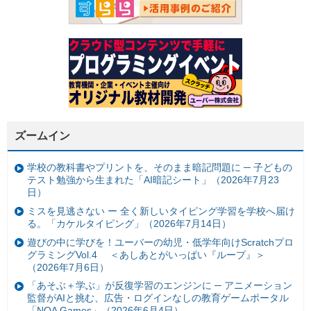
ズームイン
学校の教科書やプリントを、そのまま暗記問題に ─ 子どもの
テスト勉強から生まれた「AI暗記シート」（2026年7月23
日）
ミスを見逃さない ー 全く新しいタイピング学習を学校へ届け
る。「カケルタイピング」（2026年7月14日）
遊びの中に学びを！ユーバーの幼児・低学年向けScratchプロ
グラミングVol.4 ＜あしあとがいっぱい『ループ』＞
（2026年7月6日）
「あそぶ＋学ぶ」が反復学習のエンジンに ─ アニメーション
監督がAIと挑む、広告・ログインなしの教育ゲームポータル
「NOA Games」（2026年6月4日）