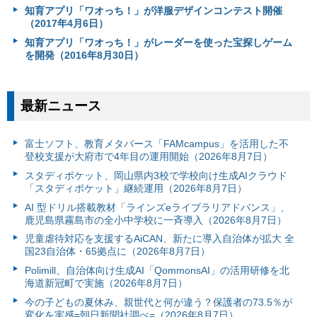
知育アプリ「ワオっち！」が洋服デザインコンテスト開催
（2017年4月6日）
知育アプリ「ワオっち！」がレーダーを使った宝探しゲーム
を開発（2016年8月30日）
最新ニュース
富⼠ソフト、教育メタバース「FAMcampus」を活用した不
登校支援が大府市で4年目の運用開始（2026年8月7日）
スタディポケット、岡山県内3校で学校向け生成AIクラウド
「スタディポケット」継続運用（2026年8月7日）
AI 型ドリル搭載教材「ラインズeライブラリアドバンス」、
鹿児島県霧島市の全小中学校に一斉導入（2026年8月7日）
児童虐待対応を支援するAiCAN、新たに導入自治体が拡大 全
国23自治体・65拠点に（2026年8月7日）
Polimill、自治体向け生成AI「QommonsAI」の活用研修を北
海道新冠町で実施（2026年8月7日）
今の子どもの夏休み、親世代と何が違う？保護者の73.5％が
変化を実感=朝日新聞社調べ=（2026年8月7日）