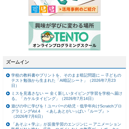
ズームイン
学校の教科書やプリントを、そのまま暗記問題に ─ 子どもの
テスト勉強から生まれた「AI暗記シート」（2026年7月23
日）
ミスを見逃さない ー 全く新しいタイピング学習を学校へ届け
る。「カケルタイピング」（2026年7月14日）
遊びの中に学びを！ユーバーの幼児・低学年向けScratchプロ
グラミングVol.4 ＜あしあとがいっぱい『ループ』＞
（2026年7月6日）
「あそぶ＋学ぶ」が反復学習のエンジンに ─ アニメーション