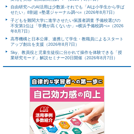
自由研究へのAI活用は少数派-それでも「AIは小学生から学ば
せたい」8割超 =塾選ジャーナル調べ=（2026年8月7日）
子どもを難関大学に進学させたい保護者調査 予備校選びの
不安第1位は「学費が高くないか」=横浜予備校調べ=（2026
年8月7日）
高専機構と日本公庫、連携して学生・教職員によるスタート
アップ創出を支援（2026年8月7日）
Sky、教員役と児童生徒役に分かれて操作を体験できる「授
業研究モード」解説セミナー20日開催（2026年8月7日）