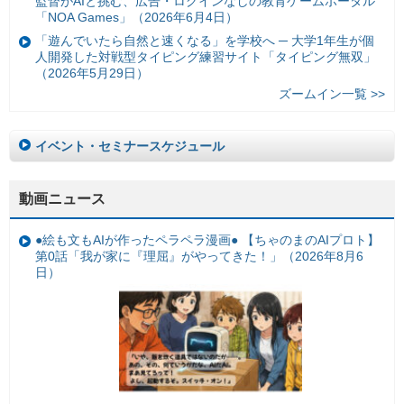
監督がAIと挑む、広告・ログインなしの教育ゲームポータル
「NOA Games」（2026年6月4日）
「遊んでいたら自然と速くなる」を学校へ ─ 大学1年生が個
人開発した対戦型タイピング練習サイト「タイピング無双」
（2026年5月29日）
ズームイン一覧 >>
イベント・セミナースケジュール
動画ニュース
●絵も文もAIが作ったペラペラ漫画● 【ちゃのまのAIプロト】
第0話「我が家に『理屈』がやってきた！」（2026年8月6
日）