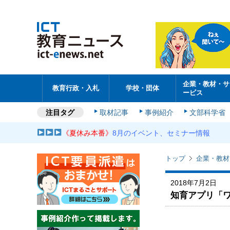
企業・教材・サ
教育行政・入札
学校・団体
ービス
注目タグ
取材記事
事例紹介
文部科学省
《夏休み本番》
8月のイベント、セミナー情報
トップ
企業・教材
2018年7月2日
知育アプリ「