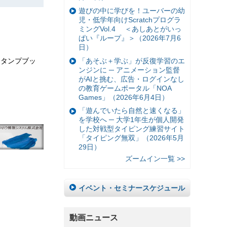
遊びの中に学びを！ユーバーの幼
児・低学年向けScratchプログラ
ミングVol.4 ＜あしあとがいっ
ぱい『ループ』＞（2026年7月6
日）
「あそぶ＋学ぶ」が反復学習のエ
スタンプブッ
ンジンに ─ アニメーション監督
がAIと挑む、広告・ログインなし
の教育ゲームポータル「NOA
Games」（2026年6月4日）
「遊んでいたら自然と速くなる」
を学校へ ─ 大学1年生が個人開発
した対戦型タイピング練習サイト
「タイピング無双」（2026年5月
29日）
ズームイン一覧 >>
イベント・セミナースケジュール
動画ニュース