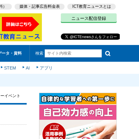
料）
媒体・記事広告料金表
ICT教育ニュースとは
ニュース配信登録
検索
データ・資料
STEM
AI
アプリ
リーイベント