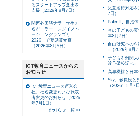
るスタートアップ創出を
児童虐待対応を支
支援（2026年8月7日）
7日）
Polimill、
関西外国語大学、学生2
名が「ラーニングイノベ
今の子どもの夏休
ーショングランプリ
年8月7日）
2026」で奨励賞受賞
自由研究へのA
（2026年8月5日）
=（2026年8月
子どもを難関大
浜予備校調べ=（
ICT教育ニュースからの
高専機構と日本
お知らせ
Sky、教員役
（2026年8月7
ICT教育ニュース運営会
社、社名変更および代表
者変更のお知らせ（2025
年7月1日）
お知らせ一覧 >>