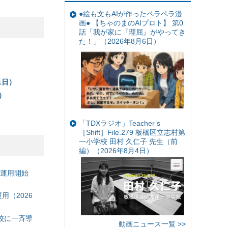
●絵も文もAIが作ったペラペラ漫
画● 【ちゃのまのAIプロト】 第0
話「我が家に『理屈』がやってき
た！」（2026年8月6日）
1日）
）
「TDXラジオ」Teacher’s
［Shift］File.279 板橋区立志村第
一小学校 田村 久仁子 先生（前
編）（2026年8月4日）
の運用開始
（2026
校に一斉導
動画ニュース一覧 >>