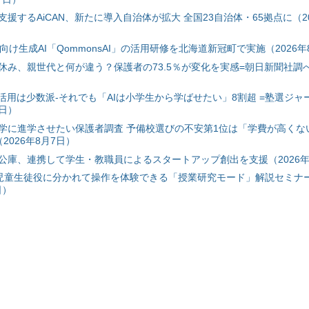
援するAiCAN、新たに導入自治体が拡大 全国23自治体・65拠点に（20
自治体向け生成AI「QommonsAI」の活用研修を北海道新冠町で実施（2026年
み、親世代と何が違う？保護者の73.5％が変化を実感=朝日新聞社調べ=
I活用は少数派-それでも「AIは小学生から学ばせたい」8割超 =塾選ジャ
7日）
学に進学させたい保護者調査 予備校選びの不安第1位は「学費が高くな
2026年8月7日）
公庫、連携して学生・教職員によるスタートアップ創出を支援（2026年
と児童生徒役に分かれて操作を体験できる「授業研究モード」解説セミナー
日）