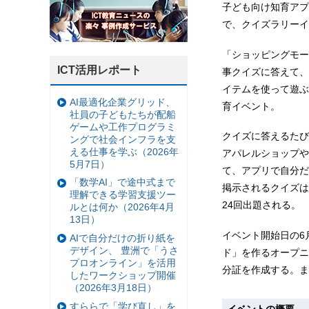
子ども向け知育アプ
で、クイズラリーイ
「ショッピングモー
ICT活用レポート
事クイズに答えて、
イテムを使って遊ぶ
AI最適化企業グリッド、
育イベント。
社員の子どもたちが配船
ゲームや工作プログラミ
クイズに答えるたび
ングで社会インフラを支
える仕事を学ぶ（2026年
アパレルショップや
5月7日）
て、アプリで自分だ
「数学AI」で途中式まで
掲示されるクイズは
理解できる学習支援ツー
24回出題される。
ルとは何か（2026年4月
13日）
イベント開始日の6
AIで自分だけの折り紙を
デザイン、 豊洲で「うさ
ド」を作るオープニ
プロオンライン」を活用
分証を作成する。ま
したワークショップ開催
（2026年3月18日）
すららで「学び直し」を
イベントの概要