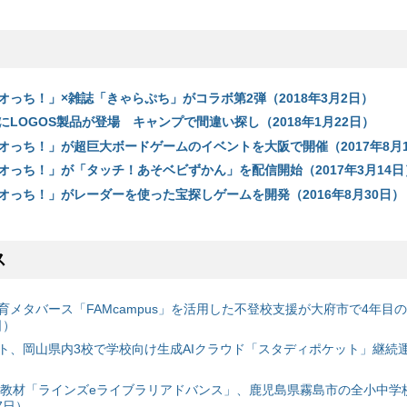
オっち！」×雑誌「きゃらぷち」がコラボ第2弾（2018年3月2日）
LOGOS製品が登場 キャンプで間違い探し（2018年1月22日）
オっち！」が超巨大ボードゲームのイベントを大阪で開催（2017年8月
オっち！」が「タッチ！あそベビずかん」を配信開始（2017年3月14日
オっち！」がレーダーを使った宝探しゲームを開発（2016年8月30日）
ス
育メタバース「FAMcampus」を活用した不登校支援が大府市で4年目
日）
ト、岡山県内3校で学校向け生成AIクラウド「スタディポケット」継続運用
搭載教材「ラインズeライブラリアドバンス」、鹿児島県霧島市の全小中学
7日）