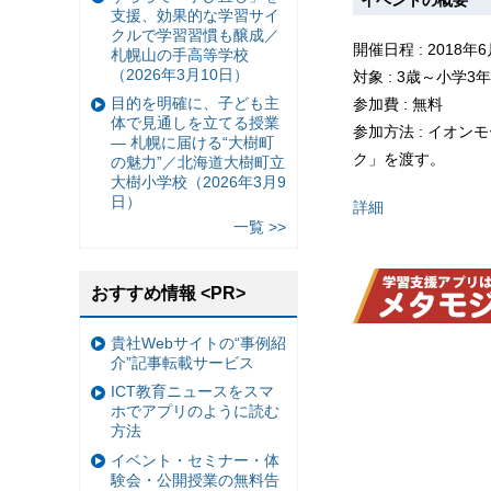
支援、効果的な学習サイ
クルで学習習慣も醸成／
開催日程 : 2018年6
札幌山の手高等学校
（2026年3月10日）
対象 : 3歳～小学3
目的を明確に、子ども主
参加費 : 無料
体で見通しを立てる授業
参加方法 : イオ
— 札幌に届ける“大樹町
ク」を渡す。
の魅力”／北海道大樹町立
大樹小学校（2026年3月9
日）
詳細
一覧 >>
おすすめ情報 <PR>
貴社Webサイトの“事例紹
介”記事転載サービス
ICT教育ニュースをスマ
ホでアプリのように読む
方法
イベント・セミナー・体
験会・公開授業の無料告