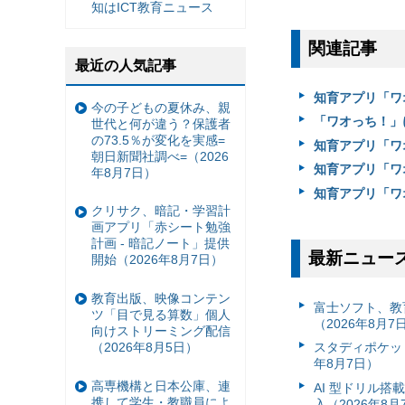
知はICT教育ニュース
関連記事
最近の人気記事
知育アプリ「ワ
今の子どもの夏休み、親
「ワオっち！」に
世代と何が違う？保護者
の73.5％が変化を実感=
知育アプリ「ワ
朝日新聞社調べ=（2026
知育アプリ「ワ
年8月7日）
知育アプリ「ワ
クリサク、暗記・学習計
画アプリ「赤シート勉強
計画 - 暗記ノート」提供
最新ニュー
開始（2026年8月7日）
教育出版、映像コンテン
富⼠ソフト、教
ツ「目で見る算数」個人
（2026年8月7
向けストリーミング配信
（2026年8月5日）
スタディポケッ
年8月7日）
高専機構と日本公庫、連
AI 型ドリル
携して学生・教職員によ
入（2026年8月