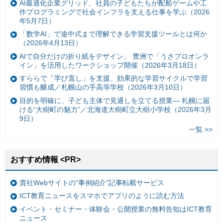
AI最適化企業グリッド、社員の子どもたちが配船ゲームや工
作プログラミングで社会インフラを支える仕事を学ぶ（2026
年5月7日）
「数学AI」で途中式まで理解できる学習支援ツールとは何か
（2026年4月13日）
AIで自分だけの折り紙をデザイン、 豊洲で「うさプロオンラ
イン」を活用したワークショップ開催（2026年3月18日）
すららで「学び直し」を支援、効果的な学習サイクルで学習
習慣も醸成／札幌山の手高等学校（2026年3月10日）
目的を明確に、子ども主体で見通しを立てる授業— 札幌に届
ける“大樹町の魅力”／北海道大樹町立大樹小学校（2026年3月
9日）
一覧 >>
おすすめ情報 <PR>
貴社Webサイトの“事例紹介”記事転載サービス
ICT教育ニュースをスマホでアプリのように読む方法
イベント・セミナー・体験会・公開授業の無料告知はICT教育
ニュース