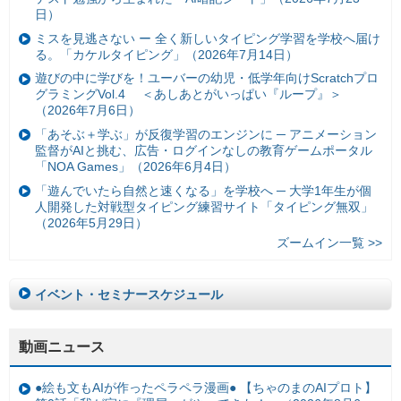
日）
ミスを見逃さない ー 全く新しいタイピング学習を学校へ届け
る。「カケルタイピング」（2026年7月14日）
遊びの中に学びを！ユーバーの幼児・低学年向けScratchプロ
グラミングVol.4 ＜あしあとがいっぱい『ループ』＞
（2026年7月6日）
「あそぶ＋学ぶ」が反復学習のエンジンに ─ アニメーション
監督がAIと挑む、広告・ログインなしの教育ゲームポータル
「NOA Games」（2026年6月4日）
「遊んでいたら自然と速くなる」を学校へ ─ 大学1年生が個
人開発した対戦型タイピング練習サイト「タイピング無双」
（2026年5月29日）
ズームイン一覧 >>
イベント・セミナースケジュール
動画ニュース
●絵も文もAIが作ったペラペラ漫画● 【ちゃのまのAIプロト】