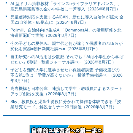
AI 型ドリル搭載教材「ラインズeライブラリアドバンス」、
鹿児島県霧島市の全小中学校に一斉導入（2026年8月7日）
児童虐待対応を支援するAiCAN、新たに導入自治体が拡大 全
国23自治体・65拠点に（2026年8月7日）
Polimill、自治体向け生成AI「QommonsAI」の活用研修を北
海道新冠町で実施（2026年8月7日）
今の子どもの夏休み、親世代と何が違う？保護者の73.5％が
変化を実感=朝日新聞社調べ=（2026年8月7日）
自由研究へのAI活用は少数派-それでも「AIは小学生から学ば
せたい」8割超 =塾選ジャーナル調べ=（2026年8月7日）
子どもを難関大学に進学させたい保護者調査 予備校選びの
不安第1位は「学費が高くないか」=横浜予備校調べ=（2026
年8月7日）
高専機構と日本公庫、連携して学生・教職員によるスタート
アップ創出を支援（2026年8月7日）
Sky、教員役と児童生徒役に分かれて操作を体験できる「授
業研究モード」解説セミナー20日開催（2026年8月7日）