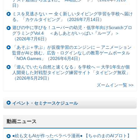
日）
ミスを見逃さない ー 全く新しいタイピング学習を学校へ届け
る。「カケルタイピング」（2026年7月14日）
遊びの中に学びを！ユーバーの幼児・低学年向けScratchプロ
グラミングVol.4 ＜あしあとがいっぱい『ループ』＞
（2026年7月6日）
「あそぶ＋学ぶ」が反復学習のエンジンに ─ アニメーション
監督がAIと挑む、広告・ログインなしの教育ゲームポータル
「NOA Games」（2026年6月4日）
「遊んでいたら自然と速くなる」を学校へ ─ 大学1年生が個
人開発した対戦型タイピング練習サイト「タイピング無双」
（2026年5月29日）
ズームイン一覧 >>
イベント・セミナースケジュール
動画ニュース
●絵も文もAIが作ったペラペラ漫画● 【ちゃのまのAIプロト】