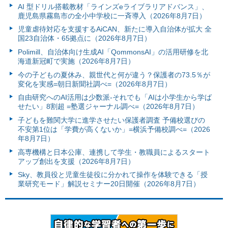
AI 型ドリル搭載教材「ラインズeライブラリアドバンス」、
鹿児島県霧島市の全小中学校に一斉導入（2026年8月7日）
児童虐待対応を支援するAiCAN、新たに導入自治体が拡大 全
国23自治体・65拠点に（2026年8月7日）
Polimill、自治体向け生成AI「QommonsAI」の活用研修を北
海道新冠町で実施（2026年8月7日）
今の子どもの夏休み、親世代と何が違う？保護者の73.5％が
変化を実感=朝日新聞社調べ=（2026年8月7日）
自由研究へのAI活用は少数派-それでも「AIは小学生から学ば
せたい」8割超 =塾選ジャーナル調べ=（2026年8月7日）
子どもを難関大学に進学させたい保護者調査 予備校選びの
不安第1位は「学費が高くないか」=横浜予備校調べ=（2026
年8月7日）
高専機構と日本公庫、連携して学生・教職員によるスタート
アップ創出を支援（2026年8月7日）
Sky、教員役と児童生徒役に分かれて操作を体験できる「授
業研究モード」解説セミナー20日開催（2026年8月7日）