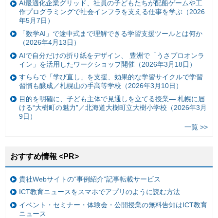
AI最適化企業グリッド、社員の子どもたちが配船ゲームや工
作プログラミングで社会インフラを支える仕事を学ぶ（2026
年5月7日）
「数学AI」で途中式まで理解できる学習支援ツールとは何か
（2026年4月13日）
AIで自分だけの折り紙をデザイン、 豊洲で「うさプロオンラ
イン」を活用したワークショップ開催（2026年3月18日）
すららで「学び直し」を支援、効果的な学習サイクルで学習
習慣も醸成／札幌山の手高等学校（2026年3月10日）
目的を明確に、子ども主体で見通しを立てる授業— 札幌に届
ける“大樹町の魅力”／北海道大樹町立大樹小学校（2026年3月
9日）
一覧 >>
おすすめ情報 <PR>
貴社Webサイトの“事例紹介”記事転載サービス
ICT教育ニュースをスマホでアプリのように読む方法
イベント・セミナー・体験会・公開授業の無料告知はICT教育
ニュース