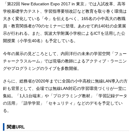
「第22回 New Education Expo 2017 in 東京」では入試改革、高等
学校基礎学力テスト、学習指導要領改訂など教育を取り巻く環境は
大きく変化している「今」を伝えるべく、165名の小中高大の教職
員・教育関係者が70のセミナーに登壇。あわせて約140社の企業展
示が行われる。また、筑波大学附属小学校によるICTを活用した公
開授業（小学生40名）も予定している。
今年の展示の見どころとして、内田洋行の未来の学習空間「フュー
チャークラスルーム」では現場の教師によるアクティブ・ラーニン
グやプログラミングのライブを多数開催。
さらに、総務省が2020年までに全国の小中高校に無線LAN導入の方
針も背景として、会場では無線LAN対応の学習環境づくりが一堂に
集結。「1人1台端末」や「プログラミング教材」「学習記録データ
の活用」「語学学習」「セキュリティ」などのデモを予定してい
る。
関連URL