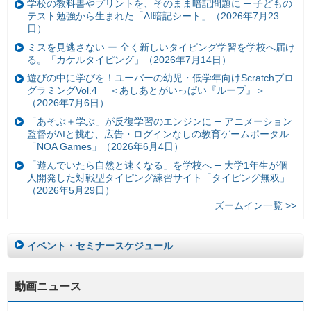
学校の教科書やプリントを、そのまま暗記問題に ─ 子どもの
テスト勉強から生まれた「AI暗記シート」（2026年7月23
日）
ミスを見逃さない ー 全く新しいタイピング学習を学校へ届け
る。「カケルタイピング」（2026年7月14日）
遊びの中に学びを！ユーバーの幼児・低学年向けScratchプロ
グラミングVol.4 ＜あしあとがいっぱい『ループ』＞
（2026年7月6日）
「あそぶ＋学ぶ」が反復学習のエンジンに ─ アニメーション
監督がAIと挑む、広告・ログインなしの教育ゲームポータル
「NOA Games」（2026年6月4日）
「遊んでいたら自然と速くなる」を学校へ ─ 大学1年生が個
人開発した対戦型タイピング練習サイト「タイピング無双」
（2026年5月29日）
ズームイン一覧 >>
イベント・セミナースケジュール
動画ニュース