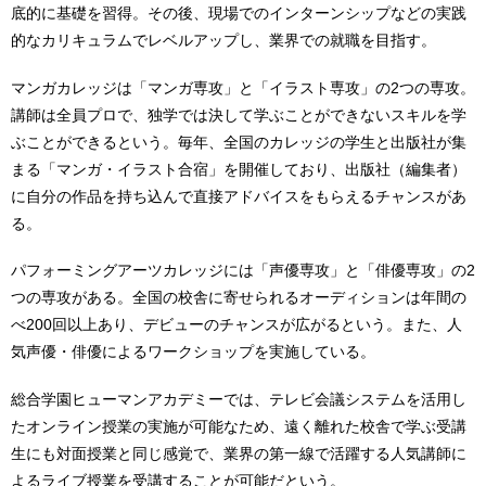
底的に基礎を習得。その後、現場でのインターンシップなどの実践
的なカリキュラムでレベルアップし、業界での就職を目指す。
マンガカレッジは「マンガ専攻」と「イラスト専攻」の2つの専攻。
講師は全員プロで、独学では決して学ぶことができないスキルを学
ぶことができるという。毎年、全国のカレッジの学生と出版社が集
まる「マンガ・イラスト合宿」を開催しており、出版社（編集者）
に自分の作品を持ち込んで直接アドバイスをもらえるチャンスがあ
る。
パフォーミングアーツカレッジには「声優専攻」と「俳優専攻」の2
つの専攻がある。全国の校舎に寄せられるオーディションは年間の
べ200回以上あり、デビューのチャンスが広がるという。また、人
気声優・俳優によるワークショップを実施している。
総合学園ヒューマンアカデミーでは、テレビ会議システムを活用し
たオンライン授業の実施が可能なため、遠く離れた校舎で学ぶ受講
生にも対面授業と同じ感覚で、業界の第一線で活躍する人気講師に
よるライブ授業を受講することが可能だという。