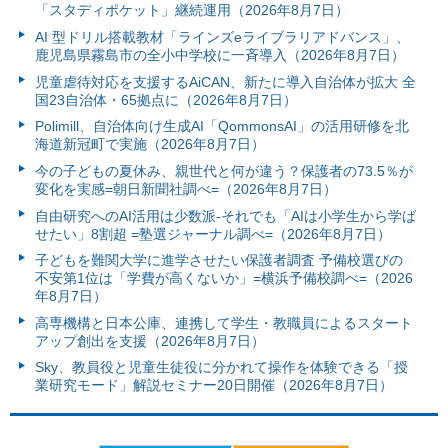
「スタディポケット」継続運用（2026年8月7日）
AI 型ドリル搭載教材「ラインズeライブラリアドバンス」、
鹿児島県霧島市の全小中学校に一斉導入（2026年8月7日）
児童虐待対応を支援するAiCAN、新たに導入自治体が拡大 全
国23自治体・65拠点に（2026年8月7日）
Polimill、自治体向け生成AI「QommonsAI」の活用研修を北
海道新冠町で実施（2026年8月7日）
今の子どもの夏休み、親世代と何が違う？保護者の73.5％が
変化を実感=朝日新聞社調べ=（2026年8月7日）
自由研究へのAI活用は少数派-それでも「AIは小学生から学ば
せたい」8割超 =塾選ジャーナル調べ=（2026年8月7日）
子どもを難関大学に進学させたい保護者調査 予備校選びの
不安第1位は「学費が高くないか」=横浜予備校調べ=（2026
年8月7日）
高専機構と日本公庫、連携して学生・教職員によるスタート
アップ創出を支援（2026年8月7日）
Sky、教員役と児童生徒役に分かれて操作を体験できる「授
業研究モード」解説セミナー20日開催（2026年8月7日）