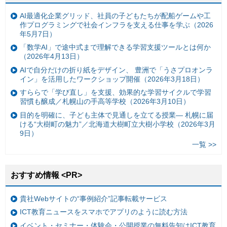
AI最適化企業グリッド、社員の子どもたちが配船ゲームや工
作プログラミングで社会インフラを支える仕事を学ぶ（2026
年5月7日）
「数学AI」で途中式まで理解できる学習支援ツールとは何か
（2026年4月13日）
AIで自分だけの折り紙をデザイン、 豊洲で「うさプロオンラ
イン」を活用したワークショップ開催（2026年3月18日）
すららで「学び直し」を支援、効果的な学習サイクルで学習
習慣も醸成／札幌山の手高等学校（2026年3月10日）
目的を明確に、子ども主体で見通しを立てる授業— 札幌に届
ける“大樹町の魅力”／北海道大樹町立大樹小学校（2026年3月
9日）
一覧 >>
おすすめ情報 <PR>
貴社Webサイトの“事例紹介”記事転載サービス
ICT教育ニュースをスマホでアプリのように読む方法
イベント・セミナー・体験会・公開授業の無料告知はICT教育