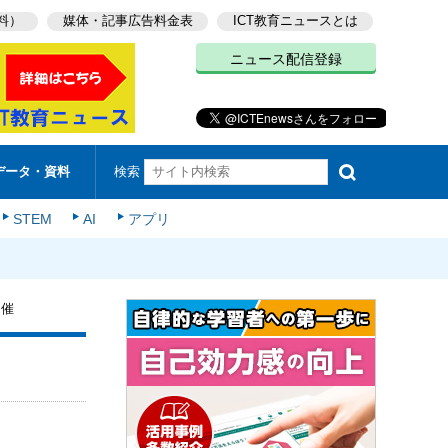
料）
媒体・記事広告料金表
ICT教育ニュースとは
ニュース配信登録
検索
データ・資料
STEM
AI
アプリ
開催