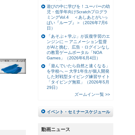
遊びの中に学びを！ユーバーの幼
児・低学年向けScratchプログラ
ミングVol.4 ＜あしあとがいっ
ぱい『ループ』＞（2026年7月6
日）
「あそぶ＋学ぶ」が反復学習のエ
ンジンに ─ アニメーション監督
がAIと挑む、広告・ログインなし
の教育ゲームポータル「NOA
Games」（2026年6月4日）
「遊んでいたら自然と速くなる」
を学校へ ─ 大学1年生が個人開発
した対戦型タイピング練習サイト
「タイピング無双」（2026年5月
29日）
ズームイン一覧 >>
イベント・セミナースケジュール
動画ニュース