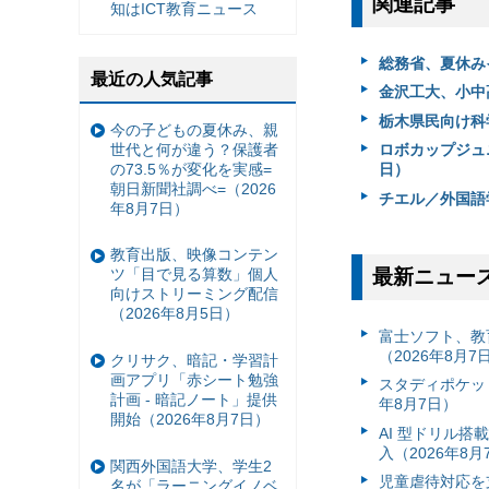
関連記事
知はICT教育ニュース
総務省、夏休み
最近の人気記事
金沢工大、小中
栃木県民向け科学
今の子どもの夏休み、親
世代と何が違う？保護者
ロボカップジュ
の73.5％が変化を実感=
日）
朝日新聞社調べ=（2026
チエル／外国語学
年8月7日）
教育出版、映像コンテン
最新ニュー
ツ「目で見る算数」個人
向けストリーミング配信
（2026年8月5日）
富⼠ソフト、教
（2026年8月7
クリサク、暗記・学習計
画アプリ「赤シート勉強
スタディポケッ
計画 - 暗記ノート」提供
年8月7日）
開始（2026年8月7日）
AI 型ドリル
入（2026年8月
関西外国語大学、学生2
児童虐待対応を支
名が「ラーニングイノベ