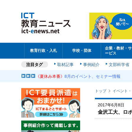
企業・教材・サ
教育行政・入札
学校・団体
ービス
注目タグ
取材記事
事例紹介
文部科学省
《夏休み本番》
8月のイベント、セミナー情報
トップ
イベント・
2017年6月8日
金沢工大、ロ