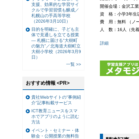
支援、効果的な学習サイ
開催会場：金沢工業大
クルで学習習慣も醸成／
資 格：小学3年生
札幌山の手高等学校
（2026年3月10日）
費 用：無料 （ノ
目的を明確に、子ども主
人 数：16人（先
体で見通しを立てる授業
— 札幌に届ける“大樹町
詳細
の魅力”／北海道大樹町立
大樹小学校（2026年3月9
日）
一覧 >>
おすすめ情報 <PR>
貴社Webサイトの“事例紹
介”記事転載サービス
ICT教育ニュースをスマ
ホでアプリのように読む
方法
イベント・セミナー・体
験会・公開授業の無料告