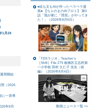
●絵も文もAIが作ったペラペラ漫
画● 【ちゃのまのAIプロト】 第0
）
話「我が家に『理屈』がやってき
た！」（2026年8月6日）
）
）
1月28
「TDXラジオ」Teacher’s
［Shift］File.279 板橋区立志村第
一小学校 田村 久仁子 先生（前
編）（2026年8月4日）
の運用開始
（2026
校に一斉導
動画ニュース一覧 >>
26年8月