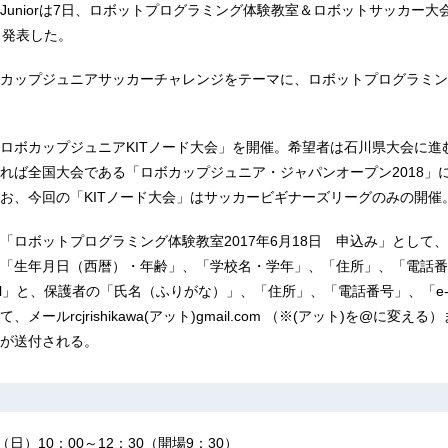
Juniorは7日、ロボットプログラミング体験教室＆ロボットサッカー大
と発表した。
カップジュニアサッカーチャレンジをテーマに、ロボットプログラミン
ロボカップジュニアKITノード大会」を開催。希望者は石川県大会に進
れば全国大会である「ロボカップジュニア・ジャパンオープン2018」
お、今回の「KITノード大会」はサッカービギナーズリーグのみの開催
「ロボットプログラミング体験教室2017年6月18日 申込み」として
「生年月日（西暦）・年齢」、「学校名・学年」、「住所」、「電話番
ail」と、保護者の「氏名（ふりがな）」、「住所」、「電話番号」、「e-m
メールrcjrishikawa(アット)gmail.com （※(アット)を@に変え
が送付される。
日）10：00～12：30（開場9：30）