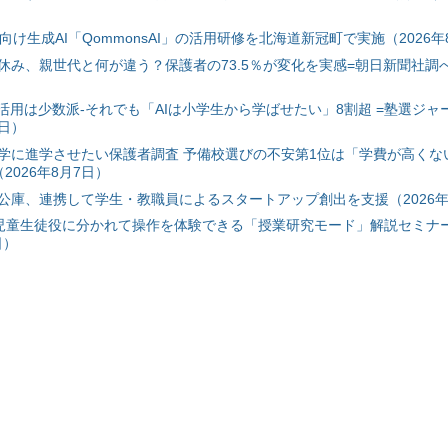
自治体向け生成AI「QommonsAI」の活用研修を北海道新冠町で実施（2026年
み、親世代と何が違う？保護者の73.5％が変化を実感=朝日新聞社調べ=
I活用は少数派-それでも「AIは小学生から学ばせたい」8割超 =塾選ジャ
7日）
学に進学させたい保護者調査 予備校選びの不安第1位は「学費が高くな
2026年8月7日）
公庫、連携して学生・教職員によるスタートアップ創出を支援（2026年
と児童生徒役に分かれて操作を体験できる「授業研究モード」解説セミナー
日）