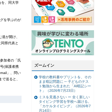
会を、同大学
グを学ぶのが
む道が開け、
に同県代表と
。
、参加者の「氏
ズームイン
号(保護者携
ail」、問い
学校の教科書やプリントを、その
る）まで送ると、
まま暗記問題に ─ 子どものテス
ト勉強から生まれた「AI暗記シー
ト」（2026年7月23日）
ミスを見逃さない ー 全く新しい
タイピング学習を学校へ届ける。
「カケルタイピング」（2026年7
月14日）