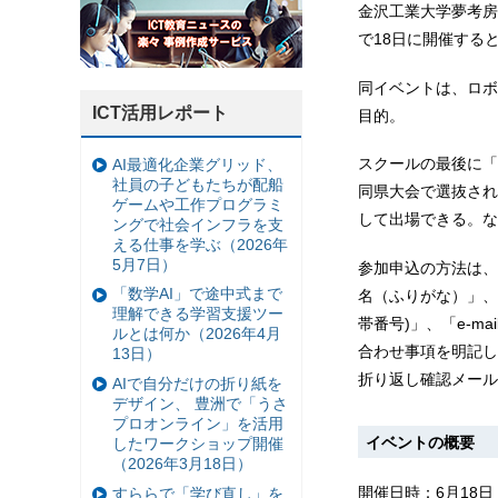
金沢工業大学夢考房
で18日に開催する
同イベントは、ロボ
ICT活用レポート
目的。
スクールの最後に「
AI最適化企業グリッド、
社員の子どもたちが配船
同県大会で選抜され
ゲームや工作プログラミ
して出場できる。な
ングで社会インフラを支
える仕事を学ぶ（2026年
5月7日）
参加申込の方法は、
「数学AI」で途中式まで
名（ふりがな）」、
理解できる学習支援ツー
帯番号)」、「e-m
ルとは何か（2026年4月
合わせ事項を明記して、
13日）
折り返し確認メール
AIで自分だけの折り紙を
デザイン、 豊洲で「うさ
プロオンライン」を活用
イベントの概要
したワークショップ開催
（2026年3月18日）
開催日時：6月18日（
すららで「学び直し」を