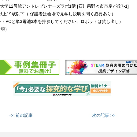
学12号館アントレプレナーズラボ1階 [石川県野々市市扇が丘7-1]
以上19歳以下（ 保護者は会場で見学し説明を聞く必要あり）
ートPCと単3電池3本を持参してください。ロボットは貸し出し）
着順）
<< 前の記事
次の記事 >>