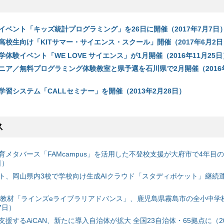
イベント「キッズ統計プログラミング」を26日に開催（2017年7月7日
高校生向け「KITサマー・サイエンス・スクール」開催（2017年6月2日
体験イベント「WE LOVE サイエンス」が1月開催（2016年11月25日
ニア／無料プログラミング体験教室と県予選を石川県で2月開催（2016年
習システム「CALLセミナー」を開催（2013年2月28日）
ス
育メタバース「FAMcampus」を活用した不登校支援が大府市で4年目
日）
ト、岡山県内3校で学校向け生成AIクラウド「スタディポケット」継続運用
搭載教材「ラインズeライブラリアドバンス」、鹿児島県霧島市の全小中学
7日）
援するAiCAN、新たに導入自治体が拡大 全国23自治体・65拠点に（20