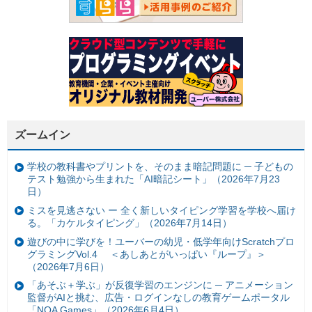
ズームイン
学校の教科書やプリントを、そのまま暗記問題に ─ 子どもの
テスト勉強から生まれた「AI暗記シート」（2026年7月23
日）
ミスを見逃さない ー 全く新しいタイピング学習を学校へ届け
る。「カケルタイピング」（2026年7月14日）
遊びの中に学びを！ユーバーの幼児・低学年向けScratchプロ
グラミングVol.4 ＜あしあとがいっぱい『ループ』＞
（2026年7月6日）
「あそぶ＋学ぶ」が反復学習のエンジンに ─ アニメーション
監督がAIと挑む、広告・ログインなしの教育ゲームポータル
「NOA Games」（2026年6月4日）