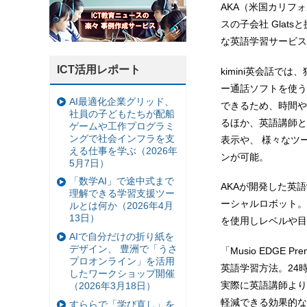
AKA（米国カリフ
スの子会社 Gla
な英語学習サービス「
ICT活用レポート
kimini英会話で
ー通話ソフトを使う
AI最適化企業グリッド、
できるため、時間や
社員の子どもたちが配船
るほか、英語講師と
ゲームや工作プログラミ
ングで社会インフラを支
表示や、 様々なツ
える仕事を学ぶ（2026年
ンが可能。
5月7日）
「数学AI」で途中式まで
AKAが開発した英
理解できる学習支援ツー
ーシャルロボット。
ルとは何か（2026年4月
13日）
を使用しレベルや目
AIで自分だけの折り紙を
デザイン、 豊洲で「うさ
「Musio EDG
プロオンライン」を活用
英語学習方法。24
したワークショップ開催
実際に英語講師より
（2026年3月18日）
軽減できる効果的な
すららで「学び直し」を