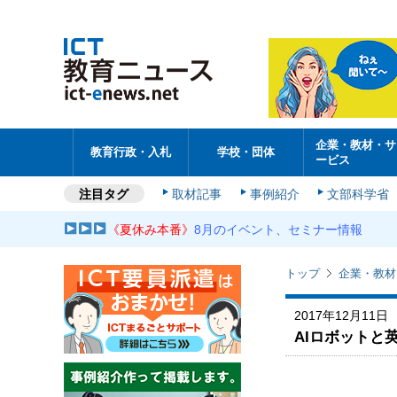
企業・教材・サ
教育行政・入札
学校・団体
ービス
注目タグ
取材記事
事例紹介
文部科学省
《夏休み本番》
8月のイベント、セミナー情報
トップ
企業・教材
2017年12月11日
AIロボットと英