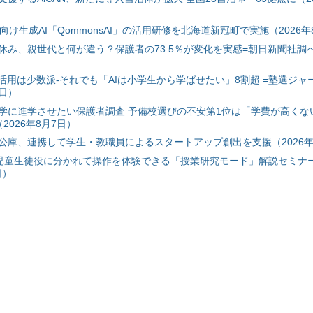
自治体向け生成AI「QommonsAI」の活用研修を北海道新冠町で実施（2026年
み、親世代と何が違う？保護者の73.5％が変化を実感=朝日新聞社調べ=
I活用は少数派-それでも「AIは小学生から学ばせたい」8割超 =塾選ジャ
7日）
学に進学させたい保護者調査 予備校選びの不安第1位は「学費が高くな
2026年8月7日）
公庫、連携して学生・教職員によるスタートアップ創出を支援（2026年
と児童生徒役に分かれて操作を体験できる「授業研究モード」解説セミナー
日）