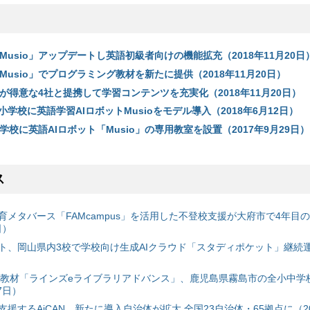
「Musio」アップデートし英語初級者向けの機能拡充（2018年11月20日
「Musio」でプログラミング教材を新たに提供（2018年11月20日）
が得意な4社と提携して学習コンテンツを充実化（2018年11月20日）
学校に英語学習AIロボットMusioをモデル導入（2018年6月12日）
学校に英語AIロボット「Musio」の専用教室を設置（2017年9月29日）
ス
育メタバース「FAMcampus」を活用した不登校支援が大府市で4年目
日）
ト、岡山県内3校で学校向け生成AIクラウド「スタディポケット」継続運用
搭載教材「ラインズeライブラリアドバンス」、鹿児島県霧島市の全小中学
7日）
援するAiCAN、新たに導入自治体が拡大 全国23自治体・65拠点に（20