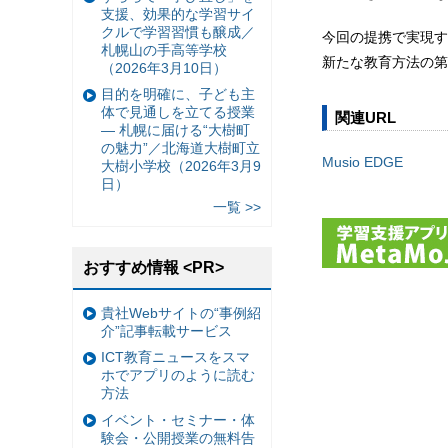
支援、効果的な学習サイ
クルで学習習慣も醸成／
今回の提携で実現す
札幌山の手高等学校
新たな教育方法の第
（2026年3月10日）
目的を明確に、子ども主
体で見通しを立てる授業
関連URL
— 札幌に届ける“大樹町
の魅力”／北海道大樹町立
Musio EDGE
大樹小学校（2026年3月9
日）
一覧 >>
おすすめ情報 <PR>
貴社Webサイトの“事例紹
介”記事転載サービス
ICT教育ニュースをスマ
ホでアプリのように読む
方法
イベント・セミナー・体
験会・公開授業の無料告