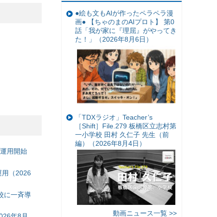
●絵も文もAIが作ったペラペラ漫
画● 【ちゃのまのAIプロト】 第0
話「我が家に『理屈』がやってき
）
た！」（2026年8月6日）
「TDXラジオ」Teacher’s
［Shift］File.279 板橋区立志村第
一小学校 田村 久仁子 先生（前
編）（2026年8月4日）
の運用開始
（2026
校に一斉導
動画ニュース一覧 >>
26年8月