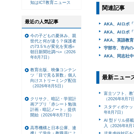
知はICT教育ニュース
関連記事
最近の人気記事
AKA、AIロボ
AKA、AIロボ
今の子どもの夏休み、親
AKA、英語教育
世代と何が違う？保護者
の73.5％が変化を実感=
宇部市、市内の小
朝日新聞社調べ=（2026
AKA、同志社中
年8月7日）
教育出版、映像コンテン
ツ「目で見る算数」個人
最新ニュー
向けストリーミング配信
（2026年8月5日）
富⼠ソフト、教
クリサク、暗記・学習計
（2026年8月7
画アプリ「赤シート勉強
スタディポケッ
計画 - 暗記ノート」提供
年8月7日）
開始（2026年8月7日）
AI 型ドリル
入（2026年8月
高専機構と日本公庫、連
携して学生・教職員によ
児童虐待対応を支