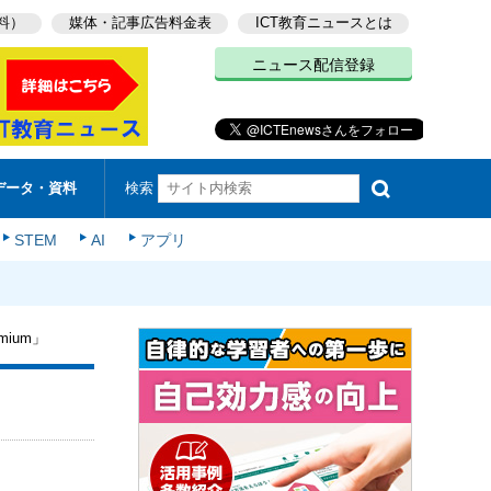
料）
媒体・記事広告料金表
ICT教育ニュースとは
ニュース配信登録
検索
データ・資料
STEM
AI
アプリ
mium」