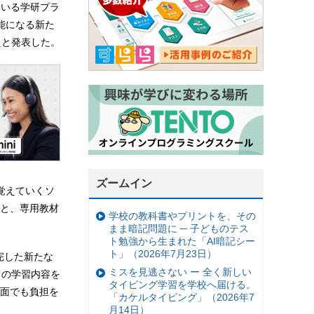
ている学研プラ
可能になる新た
したと発表した。
ズームイン
を覚えていくソ
と、専用教材
学校の教科書やプリントを、その
まま暗記問題に ─ 子どものテス
ト勉強から生まれた「AI暗記シー
ト」（2026年7月23日）
補完した新たな
ミスを見逃さない ー 全く新しい
との学習内容を
タイピング学習を学校へ届ける。
面でも負担を
「カケルタイピング」（2026年7
月14日）