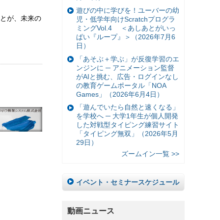
遊びの中に学びを！ユーバーの幼
とが、未来の
児・低学年向けScratchプログラ
ミングVol.4 ＜あしあとがいっ
ぱい『ループ』＞（2026年7月6
日）
「あそぶ＋学ぶ」が反復学習のエ
ンジンに ─ アニメーション監督
がAIと挑む、広告・ログインなし
の教育ゲームポータル「NOA
Games」（2026年6月4日）
「遊んでいたら自然と速くなる」
を学校へ ─ 大学1年生が個人開発
した対戦型タイピング練習サイト
「タイピング無双」（2026年5月
29日）
ズームイン一覧 >>
イベント・セミナースケジュール
動画ニュース