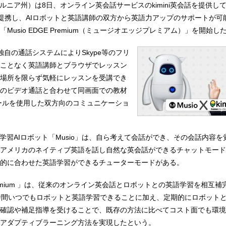
ォルニア州）は8日、オンライン英会話サービスのkimini英会話を提供し
tsと提携し、AIロボットと英語講師の双方から英語力アップのサポートが
Musio EDGE Premium（ミュージオエッジプレミアム）」を開始
は、独自の通話システムによりSkype等のフリ
ことなく英語講師とブラウザでレッスン
場所を限らず気軽にレッスンを受講でき
のビデオ通話と合わせて同画面での教材
ールを使用した双方向のコミュニケーショ
語学習AIロボット「Musio」は、自ら考えて会話ができ、その会話内容
アメリカのネイティブ英語を話し自然な英会話ができるチャットモード
的に合わせた英語学習ができるチューターモードがある。
E Premium 」は、従来のオンライン英会話とロボットとの英語学習を相互
時間いつでもロボットと英語学習できることに加え、定期的にロボット
確認や補足指導を受けることで、既存の方法に比べてコスト面でも環境
アダプティブラーニング方法を実現したという。