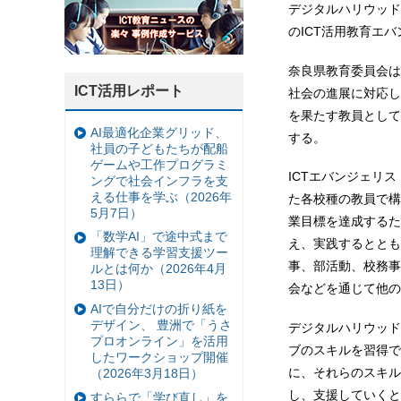
デジタルハリウッド
のICT活用教育エ
奈良県教育委員会は
ICT活用レポート
社会の進展に対応し
を果たす教員として
AI最適化企業グリッド、
する。
社員の子どもたちが配船
ゲームや工作プログラミ
ICTエバンジェリ
ングで社会インフラを支
える仕事を学ぶ（2026年
た各校種の教員で構
5月7日）
業目標を達成するた
「数学AI」で途中式まで
え、実践するととも
理解できる学習支援ツー
事、部活動、校務事
ルとは何か（2026年4月
13日）
会などを通じて他の
AIで自分だけの折り紙を
デザイン、 豊洲で「うさ
デジタルハリウッド
プロオンライン」を活用
ブのスキルを習得で
したワークショップ開催
に、それらのスキル
（2026年3月18日）
し、支援していくと
すららで「学び直し」を