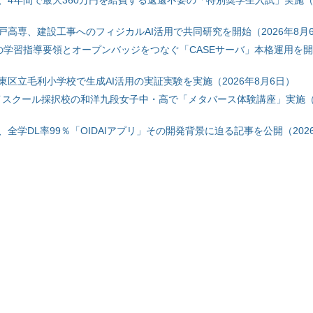
戸高専、建設工事へのフィジカルAI活用で共同研究を開始（2026年8月
初の学習指導要領とオープンバッジをつなぐ「CASEサーバ」本格運用を開始
東区立毛利小学校で生成AI活用の実証実験を実施（2026年8月6日）
ハイスクール採択校の和洋九段女子中・高で「メタバース体験講座」実施（2
全学DL率99％「OIDAIアプリ」その開発背景に迫る記事を公開（2026