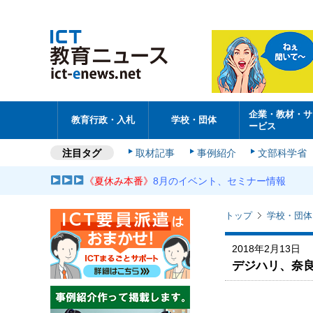
企業・教材・サ
教育行政・入札
学校・団体
ービス
注目タグ
取材記事
事例紹介
文部科学省
《夏休み本番》
8月のイベント、セミナー情報
トップ
学校・団体
2018年2月13日
デジハリ、奈良