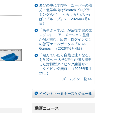
遊びの中に学びを！ユーバーの幼
児・低学年向けScratchプログラ
ミングVol.4 ＜あしあとがいっ
ぱい『ループ』＞（2026年7月6
日）
「あそぶ＋学ぶ」が反復学習のエ
ンジンに ─ アニメーション監督
がAIと挑む、広告・ログインなし
の教育ゲームポータル「NOA
Games」（2026年6月4日）
「遊んでいたら自然と速くなる」
を学校へ ─ 大学1年生が個人開発
した対戦型タイピング練習サイト
「タイピング無双」（2026年5月
29日）
ズームイン一覧 >>
イベント・セミナースケジュール
動画ニュース