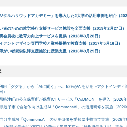
ジタルハリウッドアカデミー」を導入した2大学の活用事例を紹介（202
い者のための就労移行支援サービス施設を全面支援（2019年2月27日）
研会員校に教育力向上サービスを提供（2018年3月28日）
イデントデザイン専門学校と業務提携で教育支援（2017年5月16日）
障がい者就労以降支援施設に授業支援（2016年9月29日）
ス
利用「ググる」から「AIに聞く」へ。52%がAIを活用 =アクトインディ
6日）
時津町の公立保育所が保育ICTサービス「CoDMON」を導入（2026年
神奈川県逗子市で自治体向け生成AI「QommonsAI」の活用研修を実施（2026
自治体向け生成AI「QommonsAI」の活用研修を愛知県小牧市で実施（2026年
、4年間で最大360万円を給費する返還不要の「特別奨学生入試」実施（2