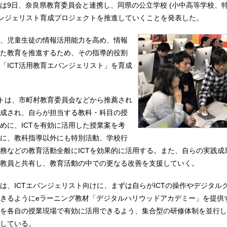
は9日、奈良県教育委員会と連携し、同県の公立学校 (小中高等学校、特
バンジェリスト育成プロジェクトを推進していくことを発表した。
、児童生徒の情報活用能力を高め、情報
た教育を推進するため、その指導的役割
「ICT活用教育エバンジェリスト」を育成
ストは、市町村教育委員会などから推薦され
成され、自らが担当する教科・科目の授
めに、ICTを有効に活用した授業案を考
に、教科指導以外にも特別活動、学校行
務などの教育活動全般にICTを効果的に活用する。また、自らの実践成
教員と共有し、教育活動の中での更なる改善を支援していく。
は、ICTエバンジェリスト向けに、まずは自らがICTの操作やデジタル
きるようにeラーニング教材「デジタルハリウッドアカデミー」を提供
を各自の授業現場で有効に活用できるよう、集合型の研修体制を並行し
している。