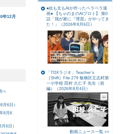
●絵も文もAIが作ったペラペラ漫
画● 【ちゃのまのAIプロト】 第0
0年12月
話「我が家に『理屈』がやってき
た！」（2026年8月6日）
「TDXラジオ」Teacher’s
［Shift］File.279 板橋区立志村第
一小学校 田村 久仁子 先生（前
編）（2026年8月4日）
調べ
8月6日）
年8月6
8月6日）
動画ニュース一覧 >>
026年8