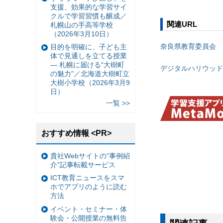
支援、効果的な学習サイ
クルで学習習慣も醸成／
関連URL
札幌山の手高等学校
（2026年3月10日）
奈良県教育委員会
目的を明確に、子ども主
体で見通しを立てる授業
— 札幌に届ける“大樹町
デジタルハリウッド
の魅力”／北海道大樹町立
大樹小学校（2026年3月9
日）
一覧 >>
おすすめ情報 <PR>
貴社Webサイトの“事例紹
介”記事転載サービス
ICT教育ニュースをスマ
ホでアプリのように読む
方法
イベント・セミナー・体
験会・公開授業の無料告