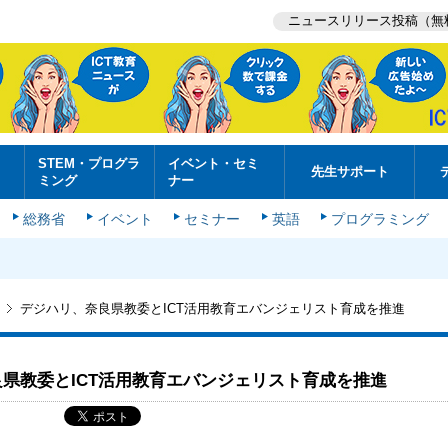
ニュースリリース投稿（無
STEM・プログラ
イベント・セミ
先生サポート
ミング
ナー
総務省
イベント
セミナー
英語
プログラミング
デジハリ、奈良県教委とICT活用教育エバンジェリスト育成を推進
県教委とICT活用教育エバンジェリスト育成を推進