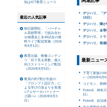
関連記事
知はICT教育ニュース
デジハリ、「デ
最近の人気記事
18日）
デジハリ、障が
朝日新聞社、「バーチャ
デジハリ、全専
ル高校野球」で組み合わ
デジハリ、トラ
せ抽選会と全48試合の無
料ライブ配信実施（2026
デジハリ、発達
年8月1日）
教育出版、映像コンテン
最新ニュー
ツ「目で見る算数」個人
向けストリーミング配信
（2026年8月5日）
子育て家族のAI
=（2026年8月
教員の約7割が生徒の
「プロンプト設計力」に
コドモン、長崎県
よる学びの深まりを実感
Polimill、
=アルサーガパートナー
日）
ズ調べ=（2026年8月3
日）
Polimill、
名古屋商科大学