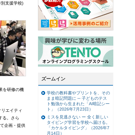
別支援学校)
ズームイン
果を研修の機
学校の教科書やプリントを、その
まま暗記問題に ─ 子どものテス
ト勉強から生まれた「AI暗記シー
ト」（2026年7月23日）
クリエイティ
ミスを見逃さない ー 全く新しい
する。さら
タイピング学習を学校へ届ける。
て企画・提供
「カケルタイピング」（2026年7
月14日）