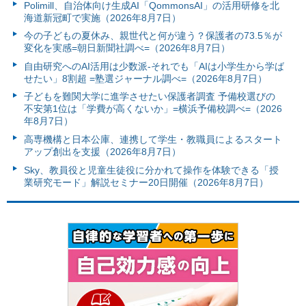
Polimill、自治体向け生成AI「QommonsAI」の活用研修を北
海道新冠町で実施（2026年8月7日）
今の子どもの夏休み、親世代と何が違う？保護者の73.5％が
変化を実感=朝日新聞社調べ=（2026年8月7日）
自由研究へのAI活用は少数派-それでも「AIは小学生から学ば
せたい」8割超 =塾選ジャーナル調べ=（2026年8月7日）
子どもを難関大学に進学させたい保護者調査 予備校選びの
不安第1位は「学費が高くないか」=横浜予備校調べ=（2026
年8月7日）
高専機構と日本公庫、連携して学生・教職員によるスタート
アップ創出を支援（2026年8月7日）
Sky、教員役と児童生徒役に分かれて操作を体験できる「授
業研究モード」解説セミナー20日開催（2026年8月7日）