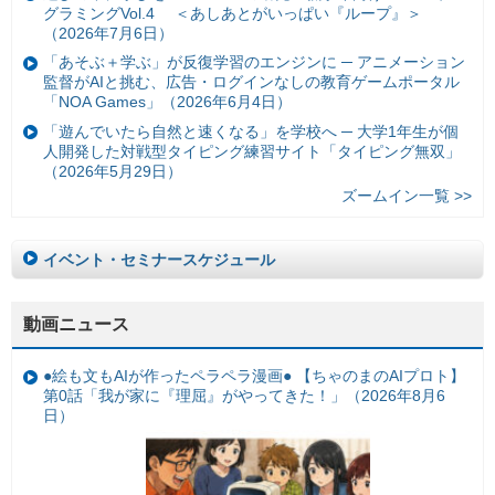
グラミングVol.4 ＜あしあとがいっぱい『ループ』＞
（2026年7月6日）
「あそぶ＋学ぶ」が反復学習のエンジンに ─ アニメーション
監督がAIと挑む、広告・ログインなしの教育ゲームポータル
「NOA Games」（2026年6月4日）
「遊んでいたら自然と速くなる」を学校へ ─ 大学1年生が個
人開発した対戦型タイピング練習サイト「タイピング無双」
（2026年5月29日）
ズームイン一覧 >>
イベント・セミナースケジュール
動画ニュース
●絵も文もAIが作ったペラペラ漫画● 【ちゃのまのAIプロト】
第0話「我が家に『理屈』がやってきた！」（2026年8月6
日）