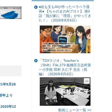
●絵も文もAIが作ったペラペラ漫
画● 【ちゃのまのAIプロト】 第0
話「我が家に『理屈』がやってき
た！」（2026年8月6日）
「TDXラジオ」Teacher’s
［Shift］File.279 板橋区立志村第
一小学校 田村 久仁子 先生（前
編）（2026年8月4日）
年9月28
前年より
020年12
動画ニュース一覧 >>