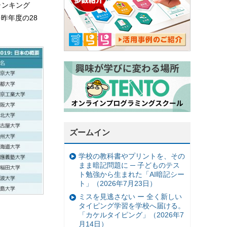
学ランキング
位を昨年度の28
ズームイン
学校の教科書やプリントを、その
まま暗記問題に ─ 子どものテス
ト勉強から生まれた「AI暗記シー
ト」（2026年7月23日）
ミスを見逃さない ー 全く新しい
タイピング学習を学校へ届ける。
「カケルタイピング」（2026年7
月14日）