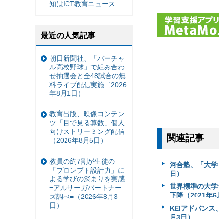
知はICT教育ニュース
最近の人気記事
朝日新聞社、「バーチャ
ル高校野球」で組み合わ
せ抽選会と全48試合の無
料ライブ配信実施（2026
年8月1日）
教育出版、映像コンテン
ツ「目で見る算数」個人
向けストリーミング配信
関連記事
（2026年8月5日）
教員の約7割が生徒の
河合塾、「大学
「プロンプト設計力」に
日）
よる学びの深まりを実感
世界標準の大学
=アルサーガパートナー
下降（2021年6
ズ調べ=（2026年8月3
日）
KEIアドバンス
月3日）