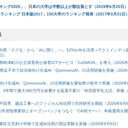
ング2020」、日本の大学は半数以上が順位落とす（2019年6月20日
学ランキング 日本版2017」150大学のランキング発表（2017年3月31日
ス
利用「ググる」から「AIに聞く」へ。52%がAIを活用 =アクトインディ
6日）
時津町の公立保育所が保育ICTサービス「CoDMON」を導入（2026年
神奈川県逗子市で自治体向け生成AI「QommonsAI」の活用研修を実施（2026
自治体向け生成AI「QommonsAI」の活用研修を愛知県小牧市で実施（2026年
、4年間で最大360万円を給費する返還不要の「特別奨学生入試」実施（2
戸高専、建設工事へのフィジカルAI活用で共同研究を開始（2026年8月
初の学習指導要領とオープンバッジをつなぐ「CASEサーバ」本格運用を開始
東区立毛利小学校で生成AI活用の実証実験を実施（2026年8月6日）