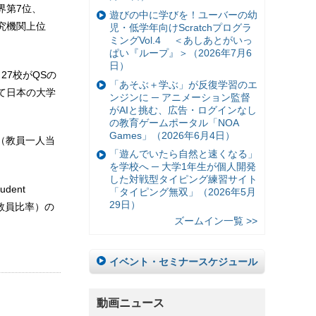
世界第7位、
遊びの中に学びを！ユーバーの幼
研究機関上位
児・低学年向けScratchプログラ
ミングVol.4 ＜あしあとがいっ
ぱい『ループ』＞（2026年7月6
日）
7校がQSの
「あそぶ＋学ぶ」が反復学習のエ
べて日本の大学
ンジンに ─ アニメーション監督
がAIと挑む、広告・ログインなし
の教育ゲームポータル「NOA
Games」（2026年6月4日）
ty（教員一人当
「遊んでいたら自然と速くなる」
を学校へ ─ 大学1年生が個人開発
した対戦型タイピング練習サイト
dent
「タイピング無双」（2026年5月
29日）
国人教員比率）の
ズームイン一覧 >>
イベント・セミナースケジュール
動画ニュース