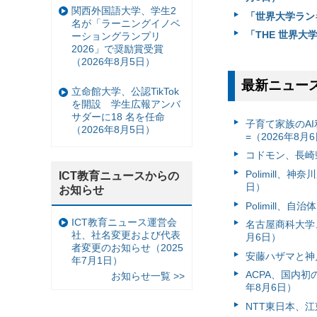
関西外国語大学、学生2
「世界大学ランキ
名が「ラーニングイノベ
「THE 世界大
ーショングランプリ
2026」で奨励賞受賞
（2026年8月5日）
最新ニュー
立命館大学、公認TikTok
を開設 学生広報アンバ
サダーに18 名を任命
子育て家族のAI
（2026年8月5日）
=（2026年8月
コドモン、長崎県
Polimill、
ICT教育ニュースからの
日）
お知らせ
Polimill、
ICT教育ニュース運営会
名古屋商科大学
社、社名変更および代表
月6日）
者変更のお知らせ（2025
安藤ハザマと神
年7月1日）
ACPA、国内
お知らせ一覧 >>
年8月6日）
NTT東日本、江