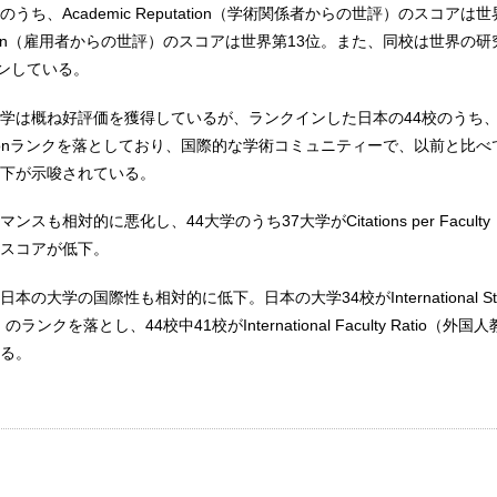
うち、Academic Reputation（学術関係者からの世評）のスコアは
putation（雇用者からの世評）のスコアは世界第13位。また、同校は世界の
インしている。
学は概ね好評価を獲得しているが、ランクインした日本の44校のうち、2
eputationランクを落としており、国際的な学術コミュニティーで、以前と比
下が示唆されている。
スも相対的に悪化し、44大学のうち37大学がCitations per Facul
スコアが低下。
の大学の国際性も相対的に低下。日本の大学34校がInternational Stu
のランクを落とし、44校中41校がInternational Faculty Ratio（外
る。