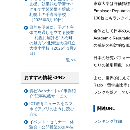
東京大学は評価指標の
支援、効果的な学習サイ
クルで学習習慣も醸成／
Employer Re
札幌山の手高等学校
100校にもランク
（2026年3月10日）
目的を明確に、子ども主
全体として日本の大
体で見通しを立てる授業
— 札幌に届ける“大樹町
Academic R
の魅力”／北海道大樹町立
の威信の相対的な低
大樹小学校（2026年3月9
日）
日本の研究パフォーマン
一覧 >>
たりの被引用数）の
おすすめ情報 <PR>
また、世界的に見て日本
Ratio（留学生比率）
貴社Webサイトの“事例紹
ランクを落としてい
介”記事転載サービス
ICT教育ニュースをスマ
関連URL
ホでアプリのように読む
方法
ランキング詳細
イベント・セミナー・体
験会・公開授業の無料告