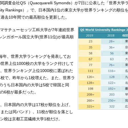
査会社QS（Quacquarelli Symonds）が7日に公表した「世界大
iversity Rankings）」で、日本国内1位の東京大学が世界ランキングの順
、過去10年間での最高順位を更新した。
マサチューセッツ工科大学が7年連続世界
シンガポール国立大学(世界11位)が最高順
から毎年、世界大学ランキングを発表してお
の世界上位1000校の大学をランク付けして
、世界ランキング上位1000校に選ばれた
4校で、昨年から1校増えた。また、世界ラ
校のうち日本国内の大学は5校で韓国と同
の6校が最多だった。
、日本国内の大学は17校が順位を上げ、
（または同バンド）、11校が順位を落とし
ン校は京都工芸繊維大学1校だけ。