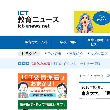
企業・教材・サ
教育行政・入札
学校・団体
ービス
注目タグ
取材記事
事例紹介
文部科学省
《夏休み本番》
8月のイベント、セミナー情報
トップ
データ・資
2018年6月8日
東京大学、「世