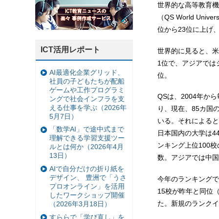
世界的な高等教育機関調
（QS World Un
位から23位に上げ
ICT活用レポート
世界的に見ると、米
1位で、アジアでは
AI最適化企業グリッド、
位。
社員の子どもたちが配船
ゲームや工作プログラミ
QSは、2004年
ングで社会インフラを支
える仕事を学ぶ（2026年
り、現在、85カ国
5月7日）
いる。それによると
「数学AI」で途中式まで
日本国内の大学は4
理解できる学習支援ツー
ンキング上位100
ルとは何か（2026年4月
13日）
数。アジアでは中国
AIで自分だけの折り紙を
デザイン、 豊洲で「うさ
今年のランキングで
プロオンライン」を活用
15校が昨年と同位
したワークショップ開催
た。新規のランクイ
（2026年3月18日）
すららで「学び直し」を