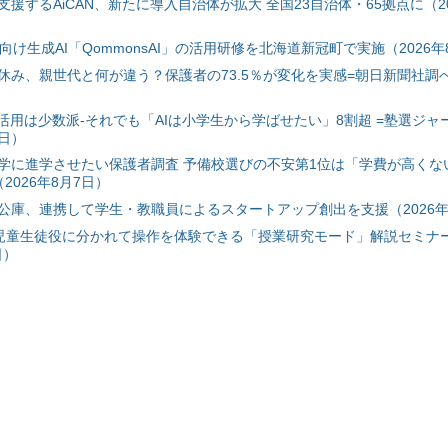
援するAiCAN、新たに導入自治体が拡大 全国23自治体・65拠点に（20
自治体向け生成AI「QommonsAI」の活用研修を北海道新冠町で実施（2026年
み、親世代と何が違う？保護者の73.5％が変化を実感=朝日新聞社調べ=
I活用は少数派-それでも「AIは小学生から学ばせたい」8割超 =塾選ジャ
7日）
学に進学させたい保護者調査 予備校選びの不安第1位は「学費が高くな
2026年8月7日）
公庫、連携して学生・教職員によるスタートアップ創出を支援（2026年
と児童生徒役に分かれて操作を体験できる「授業研究モード」解説セミナー
日）