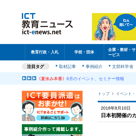
企業・教材・サ
教育行政・入札
学校・団体
ービス
注目タグ
取材記事
事例紹介
文部科学省
《夏休み本番》
8月のイベント、セミナー情報
トップ
イベント・
2018年8月10日
日本初開催のカン