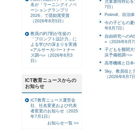
児童虐待対応を支
名が「ラーニングイノベ
7日）
ーショングランプリ
Polimill、
2026」で奨励賞受賞
（2026年8月5日）
今の子どもの夏休
年8月7日）
教員の約7割が生徒の
自由研究へのA
「プロンプト設計力」に
=（2026年8月
よる学びの深まりを実感
子どもを難関大
=アルサーガパートナー
浜予備校調べ=（
ズ調べ=（2026年8月3
日）
高専機構と日本
Sky、教員役
（2026年8月7
ICT教育ニュースからの
お知らせ
ICT教育ニュース運営会
社、社名変更および代表
者変更のお知らせ（2025
年7月1日）
お知らせ一覧 >>