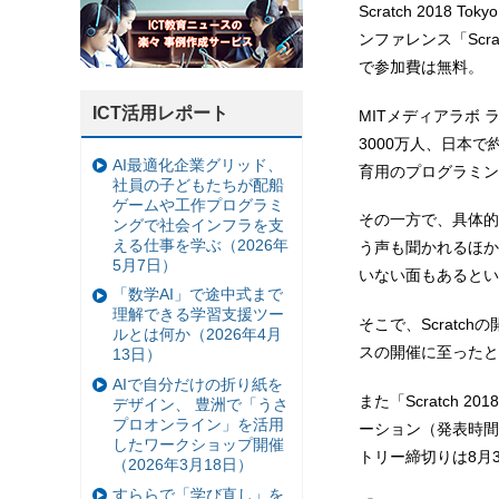
Scratch 201
ンファレンス「Scra
で参加費は無料。
ICT活用レポート
MITメディアラボ 
3000万人、日本
AI最適化企業グリッド、
育用のプログラミン
社員の子どもたちが配船
ゲームや工作プログラミ
その一方で、具体的
ングで社会インフラを支
える仕事を学ぶ（2026年
う声も聞かれるほか
5月7日）
いない面もあるとい
「数学AI」で途中式まで
理解できる学習支援ツー
そこで、Scratc
ルとは何か（2026年4月
スの開催に至ったと
13日）
AIで自分だけの折り紙を
また「Scratch 
デザイン、 豊洲で「うさ
プロオンライン」を活用
ーション（発表時間
したワークショップ開催
トリー締切りは8月
（2026年3月18日）
すららで「学び直し」を