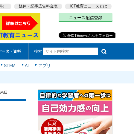
料）
媒体・記事広告料金表
ICT教育ニュースとは
ニュース配信登録
検索
データ・資料
STEM
AI
アプリ
も来日