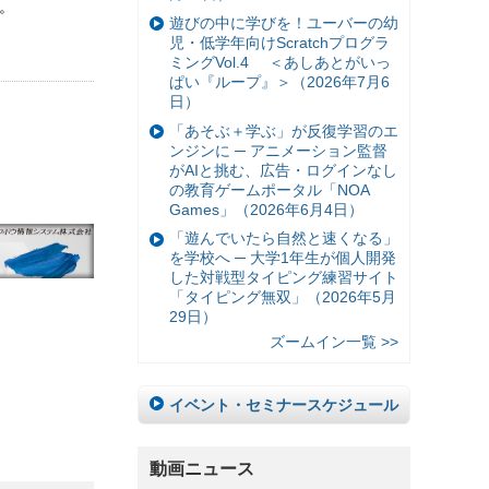
定。
遊びの中に学びを！ユーバーの幼
児・低学年向けScratchプログラ
ミングVol.4 ＜あしあとがいっ
ぱい『ループ』＞（2026年7月6
日）
「あそぶ＋学ぶ」が反復学習のエ
ンジンに ─ アニメーション監督
がAIと挑む、広告・ログインなし
の教育ゲームポータル「NOA
Games」（2026年6月4日）
「遊んでいたら自然と速くなる」
を学校へ ─ 大学1年生が個人開発
した対戦型タイピング練習サイト
「タイピング無双」（2026年5月
29日）
ズームイン一覧 >>
イベント・セミナースケジュール
動画ニュース