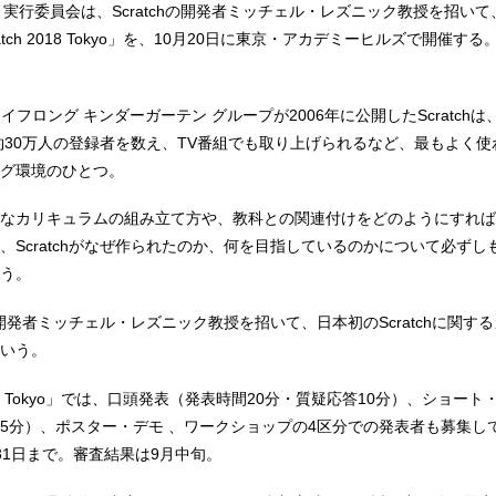
8 Tokyo 実行委員会は、Scratchの開発者ミッチェル・レズニック教授を招
tch 2018 Tokyo」を、10月20日に東京・アカデミーヒルズで開催す
ライフロング キンダーガーテン グループが2006年に公開したScratch
で約30万人の登録者を数え、TV番組でも取り上げられるなど、最もよく
グ環境のひとつ。
なカリキュラムの組み立て方や、教科との関連付けをどのようにすれば
、Scratchがなぜ作られたのか、何を目指しているのかについて必ずし
う。
hの開発者ミッチェル・レズニック教授を招いて、日本初のScratchに関す
いう。
2018 Tokyo」では、口頭発表（発表時間20分・質疑応答10分）、ショー
5分）、ポスター・デモ 、ワークショップの4区分での発表者も募集し
31日まで。審査結果は9月中旬。