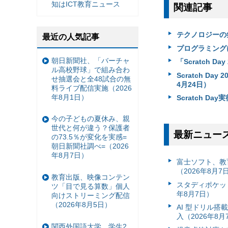
知はICT教育ニュース
関連記事
テクノロジーの祭典
最近の人気記事
プログラミングに触れ
朝日新聞社、「バーチャ
「Scratch D
ル高校野球」で組み合わ
Scratch D
せ抽選会と全48試合の無
4月24日）
料ライブ配信実施（2026
年8月1日）
Scratch Day
今の子どもの夏休み、親
世代と何が違う？保護者
最新ニュー
の73.5％が変化を実感=
朝日新聞社調べ=（2026
年8月7日）
富⼠ソフト、教
（2026年8月7
教育出版、映像コンテン
スタディポケッ
ツ「目で見る算数」個人
年8月7日）
向けストリーミング配信
（2026年8月5日）
AI 型ドリル
入（2026年8月
関西外国語大学、学生2