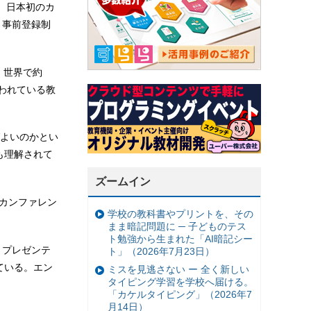
いて、日本初のカ
る。事前登録制
は、世界で約
使われている教
よいのかとい
も理解されて
ズームイン
るカンファレン
学校の教科書やプリントを、その
まま暗記問題に ─ 子どものテス
ト勉強から生まれた「AI暗記シー
ト・プレゼンテ
ト」（2026年7月23日）
ている。エン
ミスを見逃さない ー 全く新しい
タイピング学習を学校へ届ける。
「カケルタイピング」（2026年7
月14日）