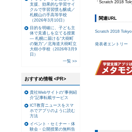
「Scratch 2
支援、効果的な学習サイ
クルで学習習慣も醸成／
札幌山の手高等学校
関連URL
（2026年3月10日）
目的を明確に、子ども主
Scratch 2018 Tokyo
体で見通しを立てる授業
— 札幌に届ける“大樹町
の魅力”／北海道大樹町立
発表者エントリー
大樹小学校（2026年3月9
日）
一覧 >>
おすすめ情報 <PR>
貴社Webサイトの“事例紹
介”記事転載サービス
ICT教育ニュースをスマ
ホでアプリのように読む
方法
イベント・セミナー・体
験会・公開授業の無料告