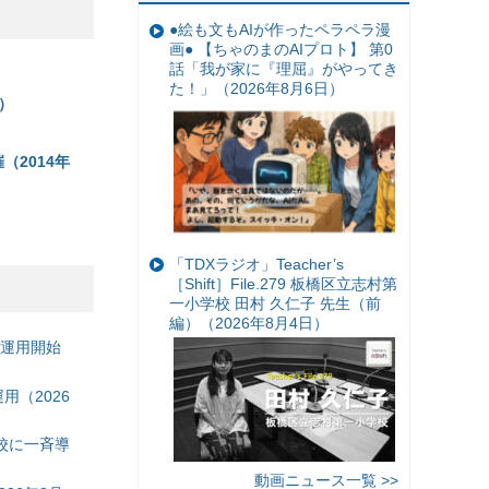
●絵も文もAIが作ったペラペラ漫
画● 【ちゃのまのAIプロト】 第0
話「我が家に『理屈』がやってき
た！」（2026年8月6日）
日）
催（2014年
「TDXラジオ」Teacher’s
［Shift］File.279 板橋区立志村第
一小学校 田村 久仁子 先生（前
編）（2026年8月4日）
の運用開始
（2026
校に一斉導
動画ニュース一覧 >>