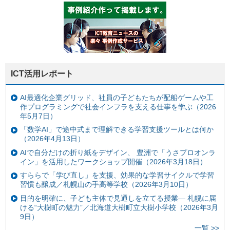
ICT活用レポート
AI最適化企業グリッド、社員の子どもたちが配船ゲームや工
作プログラミングで社会インフラを支える仕事を学ぶ（2026
年5月7日）
「数学AI」で途中式まで理解できる学習支援ツールとは何か
（2026年4月13日）
AIで自分だけの折り紙をデザイン、 豊洲で「うさプロオンラ
イン」を活用したワークショップ開催（2026年3月18日）
すららで「学び直し」を支援、効果的な学習サイクルで学習
習慣も醸成／札幌山の手高等学校（2026年3月10日）
目的を明確に、子ども主体で見通しを立てる授業— 札幌に届
ける“大樹町の魅力”／北海道大樹町立大樹小学校（2026年3月
9日）
一覧 >>