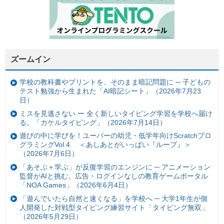
ズームイン
学校の教科書やプリントを、そのまま暗記問題に ─ 子どもの
テスト勉強から生まれた「AI暗記シート」（2026年7月23
日）
ミスを見逃さない ー 全く新しいタイピング学習を学校へ届け
る。「カケルタイピング」（2026年7月14日）
遊びの中に学びを！ユーバーの幼児・低学年向けScratchプロ
グラミングVol.4 ＜あしあとがいっぱい『ループ』＞
（2026年7月6日）
「あそぶ＋学ぶ」が反復学習のエンジンに ─ アニメーション
監督がAIと挑む、広告・ログインなしの教育ゲームポータル
「NOA Games」（2026年6月4日）
「遊んでいたら自然と速くなる」を学校へ ─ 大学1年生が個
人開発した対戦型タイピング練習サイト「タイピング無双」
（2026年5月29日）