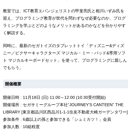
教室では、ICT教育エバンジェリストの甲斐亮氏と相川いずみ氏を
迎え、プログラミング教育が世代を問わずなぜ必要なのか、プログ
ラミングを学ぶとどのようなメリットがあるのかなどを分かりやす
く解説する。
同時に、最新のセガトイズのタブレットトイ「ディズニー&ディズ
ニー／ピクサーキャラクターズ マジカル・ミー・パッド&専用ソフ
ト マジカルキーボードセット」を使って、プログラミングに親しん
でもらう。
開催概要
開催日時 : 11月18日 (日) 11:00～12:00 (10:30受付開始)
開催場所 : セガサミーグループ本社“JOURNEY’S CANTEEN” THE
LIBRARY [東京都品川区西品川1-1-1住友不動産大崎ガーデンタワー]
参加条件 : 6歳以上の孫と参加できる「シュミカツ！」会員
参加人数 : 10組程度