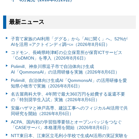
最新ニュース
子育て家族のAI利用「ググる」から「AIに聞く」へ。52%が
AIを活用 =アクトインディ調べ=（2026年8月6日）
コドモン、長崎県時津町の公立保育所が保育ICTサービス
「CoDMON」を導入（2026年8月6日）
Polimill、神奈川県逗子市で自治体向け生成
AI「QommonsAI」の活用研修を実施（2026年8月6日）
Polimill、自治体向け生成AI「QommonsAI」の活用研修を愛
知県小牧市で実施（2026年8月6日）
名古屋商科大学、4年間で最大360万円を給費する返還不要
の「特別奨学生入試」実施（2026年8月6日）
安藤ハザマと神戸高専、建設工事へのフィジカルAI活用で共
同研究を開始（2026年8月6日）
ACPA、国内初の学習指導要領とオープンバッジをつなぐ
「CASEサーバ」本格運用を開始（2026年8月6日）
NTT東日本、江東区立毛利小学校で生成AI活用の実証実験を