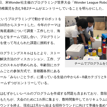
米Wonder社主催のプログラミング世界大会「Wonder League Robot
n」に、幼稚園児を含む9名2チームがエントリーしていることを明らかにした。
」というプログラミングで動かすロボットを
10月からスタートした。今年のテーマは
海底遺跡について調査・工作したり、海
などをチームで話し合い、プログラミン
を使って与えられた課題に挑戦する。
ログラミングスキルはもとより、ストー
解決方法のディスカッション、工作、プ
チームでプログラムを
どのスキルが求められる。年齢別にカテ
ムごとの参加方式で、首都圏各所にある
ール「みらいごとラボ」に通っている生徒の中から6～8歳カテゴリと9
チームずつがエントリーしている。
はむずかしいレベルのプログラムを作成する問題も含まれており、普段
もたちが、大会のために1カ所に集まり、数時間集中してカリキュラム
ウンドを終え、現在は2月から始まる招待ラウンドに向けて準備を進め