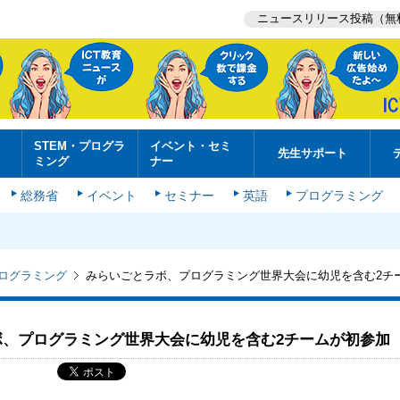
ニュースリリース投稿（無
STEM・プログラ
イベント・セミ
先生サポート
ミング
ナー
総務省
イベント
セミナー
英語
プログラミング
プログラミング
みらいごとラボ、プログラミング世界大会に幼児を含む2チ
ボ、プログラミング世界大会に幼児を含む2チームが初参加