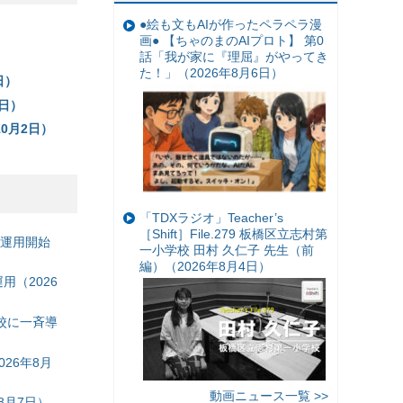
●絵も文もAIが作ったペラペラ漫
画● 【ちゃのまのAIプロト】 第0
話「我が家に『理屈』がやってき
た！」（2026年8月6日）
日）
日）
0月2日）
「TDXラジオ」Teacher’s
［Shift］File.279 板橋区立志村第
の運用開始
一小学校 田村 久仁子 先生（前
編）（2026年8月4日）
（2026
校に一斉導
26年8月
動画ニュース一覧 >>
8月7日）