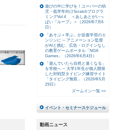
遊びの中に学びを！ユーバーの幼
児・低学年向けScratchプログラ
ミングVol.4 ＜あしあとがいっ
ぱい『ループ』＞（2026年7月6
日）
「あそぶ＋学ぶ」が反復学習のエ
ンジンに ─ アニメーション監督
がAIと挑む、広告・ログインなし
の教育ゲームポータル「NOA
Games」（2026年6月4日）
「遊んでいたら自然と速くなる」
を学校へ ─ 大学1年生が個人開発
した対戦型タイピング練習サイト
「タイピング無双」（2026年5月
29日）
ズームイン一覧 >>
イベント・セミナースケジュール
動画ニュース