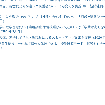
み、親世代と何が違う？保護者の73.5％が変化を実感=朝日新聞社調べ=
I活用は少数派-それでも「AIは小学生から学ばせたい」8割超 =塾選ジャ
7日）
学に進学させたい保護者調査 予備校選びの不安第1位は「学費が高くな
2026年8月7日）
公庫、連携して学生・教職員によるスタートアップ創出を支援（2026年
と児童生徒役に分かれて操作を体験できる「授業研究モード」解説セミナー
日）