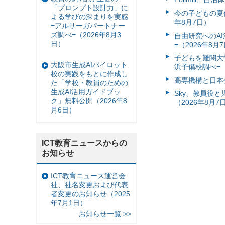
「プロンプト設計力」に
今の子どもの夏休
よる学びの深まりを実感
年8月7日）
=アルサーガパートナー
ズ調べ=（2026年8月3
自由研究へのA
日）
=（2026年8月
子どもを難関大
大阪市生成AIパイロット
浜予備校調べ=（
校の実践をもとに作成し
高専機構と日本
た「学校・教員のための
生成AI活用ガイドブッ
Sky、教員役
ク」無料公開（2026年8
（2026年8月7
月6日）
ICT教育ニュースからの
お知らせ
ICT教育ニュース運営会
社、社名変更および代表
者変更のお知らせ（2025
年7月1日）
お知らせ一覧 >>