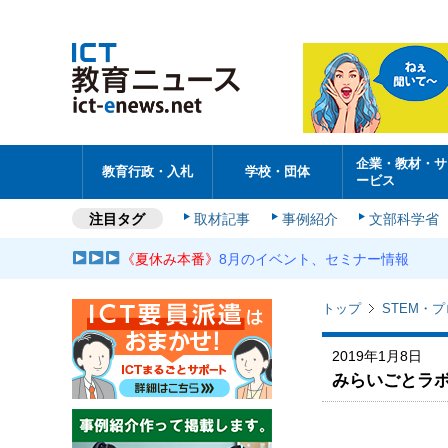
企業・教材・サ
教育行政・入札
学校・団体
ービス
注目タグ
取材記事
事例紹介
文部科学省
《夏休み本番》
8月のイベント、セミナー情報
トップ
STEM・
2019年1月8日
みらいごとラ