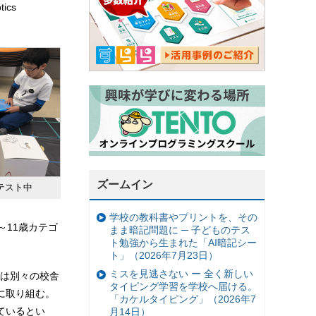
ics
ズームイン
テスト中
学校の教科書やプリントを、その
～11歳カテゴ
まま暗記問題に ─ 子どものテス
ト勉強から生まれた「AI暗記シー
ト」（2026年7月23日）
ミスを見逃さない ー 全く新しい
は別々の校舎
タイピング学習を学校へ届ける。
に取り組む。
「カケルタイピング」（2026年7
ているとい
月14日）