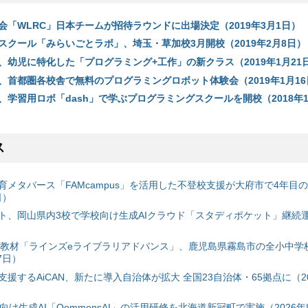
会「WLRC」日本チームが招待ラウンドに出場決定（2019年3月1日）
スクール「みらいごとラボ」、埼玉・草加校3月開校（2019年2月8日）
、幼児に特化した「プログラミング+工作」の新クラス（2019年1月21
、首都圏各校舎で無料のプログラミングロボット体験会（2019年1月16
学習用ロボ「dash」で学ぶプログラミングスクールを開校（2018年1
ス
育メタバース「FAMcampus」を活用した不登校支援が大府市で4年目
日）
ト、岡山県内3校で学校向け生成AIクラウド「スタディポケット」継続運用
搭載教材「ラインズeライブラリアドバンス」、鹿児島県霧島市の全小中学
7日）
援するAiCAN、新たに導入自治体が拡大 全国23自治体・65拠点に（20
自治体向け生成AI「QommonsAI」の活用研修を北海道新冠町で実施（2026年