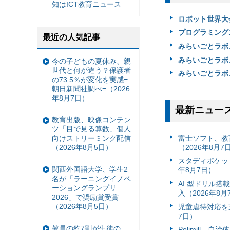
知はICT教育ニュース
ロボット世界大
プログラミング
最近の人気記事
みらいごとラボ
みらいごとラボ
今の子どもの夏休み、親
世代と何が違う？保護者
みらいごとラボ、
の73.5％が変化を実感=
朝日新聞社調べ=（2026
年8月7日）
最新ニュー
教育出版、映像コンテン
ツ「目で見る算数」個人
富⼠ソフト、教
向けストリーミング配信
（2026年8月7
（2026年8月5日）
スタディポケッ
関西外国語大学、学生2
年8月7日）
名が「ラーニングイノベ
AI 型ドリル
ーショングランプリ
入（2026年8月
2026」で奨励賞受賞
（2026年8月5日）
児童虐待対応を支
7日）
教員の約7割が生徒の
Polimill、