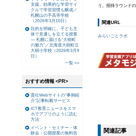
支援、効果的な学習サイ
う。招待ラウンドの
クルで学習習慣も醸成／
札幌山の手高等学校
（2026年3月10日）
関連URL
目的を明確に、子ども主
体で見通しを立てる授業
みらいごとラボ
— 札幌に届ける“大樹町
の魅力”／北海道大樹町立
大樹小学校（2026年3月9
日）
一覧 >>
おすすめ情報 <PR>
貴社Webサイトの“事例紹
介”記事転載サービス
ICT教育ニュースをスマ
ホでアプリのように読む
方法
イベント・セミナー・体
関連記事
験会・公開授業の無料告