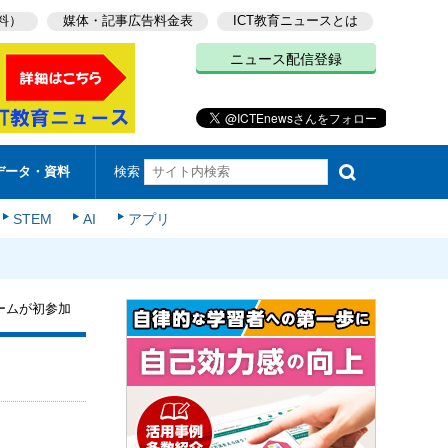
料）
媒体・記事広告料金表
ICT教育ニュースとは
ニュース配信登録
検索
データ・資料
STEM
AI
アプリ
ームが初参加