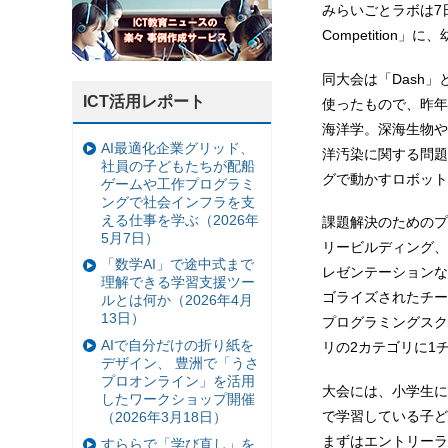
みらいごとラボは7日、
Competitio
同大会は「Dash
ICT活用レポート
使ったもので、昨年
海洋学。深海生物や
AI最適化企業グリッド、
洋汚染に関する問題
社員の子どもたちが配船
グで動かすロボット
ゲームや工作プログラミ
ングで社会インフラを支
える仕事を学ぶ（2026年
課題解決のためのプ
5月7日）
リービルディング、
「数学AI」で途中式まで
レゼンテーションな
理解できる学習支援ツー
ゴライズされたチー
ルとは何か（2026年4月
13日）
プログラミングスク
AIで自分だけの折り紙を
リの2カテゴリに1
デザイン、 豊洲で「うさ
プロオンライン」を活用
大会には、小学生に
したワークショップ開催
で学習している子ど
（2026年3月18日）
まずはエントリーラ
すららで「学び直し」を