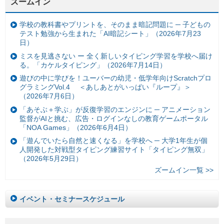
ズームイン
学校の教科書やプリントを、そのまま暗記問題に ─ 子どもの
テスト勉強から生まれた「AI暗記シート」（2026年7月23
日）
ミスを見逃さない ー 全く新しいタイピング学習を学校へ届け
る。「カケルタイピング」（2026年7月14日）
遊びの中に学びを！ユーバーの幼児・低学年向けScratchプロ
グラミングVol.4 ＜あしあとがいっぱい『ループ』＞
（2026年7月6日）
「あそぶ＋学ぶ」が反復学習のエンジンに ─ アニメーション
監督がAIと挑む、広告・ログインなしの教育ゲームポータル
「NOA Games」（2026年6月4日）
「遊んでいたら自然と速くなる」を学校へ ─ 大学1年生が個
人開発した対戦型タイピング練習サイト「タイピング無双」
（2026年5月29日）
ズームイン一覧 >>
イベント・セミナースケジュール