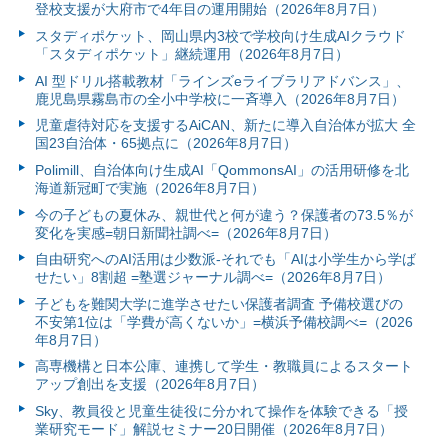
登校支援が大府市で4年目の運用開始（2026年8月7日）
スタディポケット、岡山県内3校で学校向け生成AIクラウド
「スタディポケット」継続運用（2026年8月7日）
AI 型ドリル搭載教材「ラインズeライブラリアドバンス」、
鹿児島県霧島市の全小中学校に一斉導入（2026年8月7日）
児童虐待対応を支援するAiCAN、新たに導入自治体が拡大 全
国23自治体・65拠点に（2026年8月7日）
Polimill、自治体向け生成AI「QommonsAI」の活用研修を北
海道新冠町で実施（2026年8月7日）
今の子どもの夏休み、親世代と何が違う？保護者の73.5％が
変化を実感=朝日新聞社調べ=（2026年8月7日）
自由研究へのAI活用は少数派-それでも「AIは小学生から学ば
せたい」8割超 =塾選ジャーナル調べ=（2026年8月7日）
子どもを難関大学に進学させたい保護者調査 予備校選びの
不安第1位は「学費が高くないか」=横浜予備校調べ=（2026
年8月7日）
高専機構と日本公庫、連携して学生・教職員によるスタート
アップ創出を支援（2026年8月7日）
Sky、教員役と児童生徒役に分かれて操作を体験できる「授
業研究モード」解説セミナー20日開催（2026年8月7日）