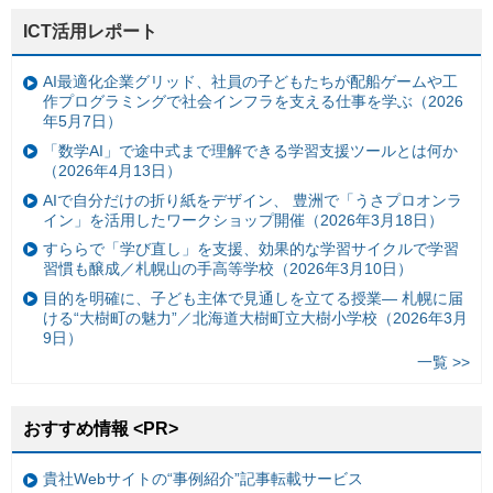
ICT活用レポート
AI最適化企業グリッド、社員の子どもたちが配船ゲームや工
作プログラミングで社会インフラを支える仕事を学ぶ（2026
年5月7日）
「数学AI」で途中式まで理解できる学習支援ツールとは何か
（2026年4月13日）
AIで自分だけの折り紙をデザイン、 豊洲で「うさプロオンラ
イン」を活用したワークショップ開催（2026年3月18日）
すららで「学び直し」を支援、効果的な学習サイクルで学習
習慣も醸成／札幌山の手高等学校（2026年3月10日）
目的を明確に、子ども主体で見通しを立てる授業— 札幌に届
ける“大樹町の魅力”／北海道大樹町立大樹小学校（2026年3月
9日）
一覧 >>
おすすめ情報 <PR>
貴社Webサイトの“事例紹介”記事転載サービス