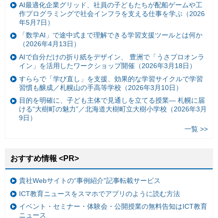
AI最適化企業グリッド、社員の子どもたちが配船ゲームや工
作プログラミングで社会インフラを支える仕事を学ぶ（2026
年5月7日）
「数学AI」で途中式まで理解できる学習支援ツールとは何か
（2026年4月13日）
AIで自分だけの折り紙をデザイン、 豊洲で「うさプロオンラ
イン」を活用したワークショップ開催（2026年3月18日）
すららで「学び直し」を支援、効果的な学習サイクルで学習
習慣も醸成／札幌山の手高等学校（2026年3月10日）
目的を明確に、子ども主体で見通しを立てる授業— 札幌に届
ける“大樹町の魅力”／北海道大樹町立大樹小学校（2026年3月
9日）
一覧 >>
おすすめ情報 <PR>
貴社Webサイトの“事例紹介”記事転載サービス
ICT教育ニュースをスマホでアプリのように読む方法
イベント・セミナー・体験会・公開授業の無料告知はICT教育
ニュース