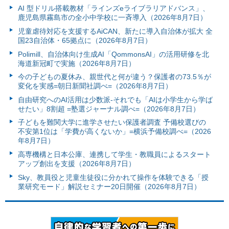
AI 型ドリル搭載教材「ラインズeライブラリアドバンス」、
鹿児島県霧島市の全小中学校に一斉導入（2026年8月7日）
児童虐待対応を支援するAiCAN、新たに導入自治体が拡大 全
国23自治体・65拠点に（2026年8月7日）
Polimill、自治体向け生成AI「QommonsAI」の活用研修を北
海道新冠町で実施（2026年8月7日）
今の子どもの夏休み、親世代と何が違う？保護者の73.5％が
変化を実感=朝日新聞社調べ=（2026年8月7日）
自由研究へのAI活用は少数派-それでも「AIは小学生から学ば
せたい」8割超 =塾選ジャーナル調べ=（2026年8月7日）
子どもを難関大学に進学させたい保護者調査 予備校選びの
不安第1位は「学費が高くないか」=横浜予備校調べ=（2026
年8月7日）
高専機構と日本公庫、連携して学生・教職員によるスタート
アップ創出を支援（2026年8月7日）
Sky、教員役と児童生徒役に分かれて操作を体験できる「授
業研究モード」解説セミナー20日開催（2026年8月7日）