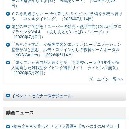
テスト勉強から生まれた「AI暗記シート」（2026年7月23
日）
ミスを見逃さない ー 全く新しいタイピング学習を学校へ届け
る。「カケルタイピング」（2026年7月14日）
遊びの中に学びを！ユーバーの幼児・低学年向けScratchプロ
グラミングVol.4 ＜あしあとがいっぱい『ループ』＞
（2026年7月6日）
「あそぶ＋学ぶ」が反復学習のエンジンに ─ アニメーション
監督がAIと挑む、広告・ログインなしの教育ゲームポータル
「NOA Games」（2026年6月4日）
「遊んでいたら自然と速くなる」を学校へ ─ 大学1年生が個
人開発した対戦型タイピング練習サイト「タイピング無双」
（2026年5月29日）
ズームイン一覧 >>
イベント・セミナースケジュール
動画ニュース
●絵も文もAIが作ったペラペラ漫画● 【ちゃのまのAIプロト】