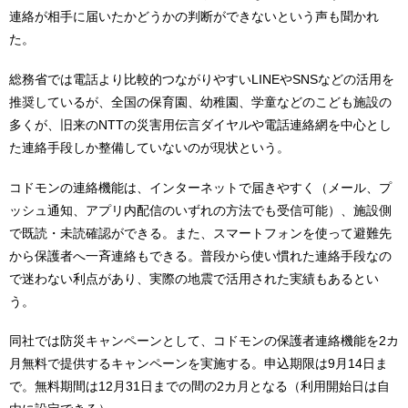
連絡が相手に届いたかどうかの判断ができないという声も聞かれ
た。
総務省では電話より比較的つながりやすいLINEやSNSなどの活用を
推奨しているが、全国の保育園、幼稚園、学童などのこども施設の
多くが、旧来のNTTの災害用伝言ダイヤルや電話連絡網を中心とし
た連絡手段しか整備していないのが現状という。
コドモンの連絡機能は、インターネットで届きやすく（メール、プ
ッシュ通知、アプリ内配信のいずれの方法でも受信可能）、施設側
で既読・未読確認ができる。また、スマートフォンを使って避難先
から保護者へ一斉連絡もできる。普段から使い慣れた連絡手段なの
で迷わない利点があり、実際の地震で活用された実績もあるとい
う。
同社では防災キャンペーンとして、コドモンの保護者連絡機能を2カ
月無料で提供するキャンペーンを実施する。申込期限は9月14日ま
で。無料期間は12月31日までの間の2カ月となる（利用開始日は自