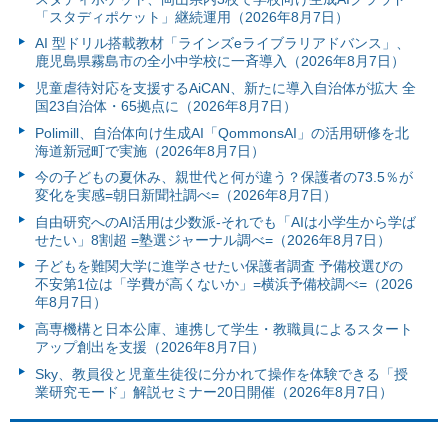
「スタディポケット」継続運用（2026年8月7日）
AI 型ドリル搭載教材「ラインズeライブラリアドバンス」、
鹿児島県霧島市の全小中学校に一斉導入（2026年8月7日）
児童虐待対応を支援するAiCAN、新たに導入自治体が拡大 全
国23自治体・65拠点に（2026年8月7日）
Polimill、自治体向け生成AI「QommonsAI」の活用研修を北
海道新冠町で実施（2026年8月7日）
今の子どもの夏休み、親世代と何が違う？保護者の73.5％が
変化を実感=朝日新聞社調べ=（2026年8月7日）
自由研究へのAI活用は少数派-それでも「AIは小学生から学ば
せたい」8割超 =塾選ジャーナル調べ=（2026年8月7日）
子どもを難関大学に進学させたい保護者調査 予備校選びの
不安第1位は「学費が高くないか」=横浜予備校調べ=（2026
年8月7日）
高専機構と日本公庫、連携して学生・教職員によるスタート
アップ創出を支援（2026年8月7日）
Sky、教員役と児童生徒役に分かれて操作を体験できる「授
業研究モード」解説セミナー20日開催（2026年8月7日）