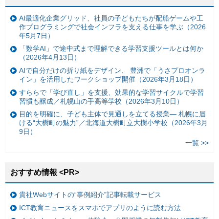
AI最適化企業グリッド、社員の子どもたちが配船ゲームや工
作プログラミングで社会インフラを支える仕事を学ぶ（2026
年5月7日）
「数学AI」で途中式まで理解できる学習支援ツールとは何か
（2026年4月13日）
AIで自分だけの折り紙をデザイン、 豊洲で「うさプロオンラ
イン」を活用したワークショップ開催（2026年3月18日）
すららで「学び直し」を支援、効果的な学習サイクルで学習
習慣も醸成／札幌山の手高等学校（2026年3月10日）
目的を明確に、子ども主体で見通しを立てる授業— 札幌に届
ける“大樹町の魅力”／北海道大樹町立大樹小学校（2026年3月
9日）
一覧 >>
おすすめ情報 <PR>
貴社Webサイトの“事例紹介”記事転載サービス
ICT教育ニュースをスマホでアプリのように読む方法