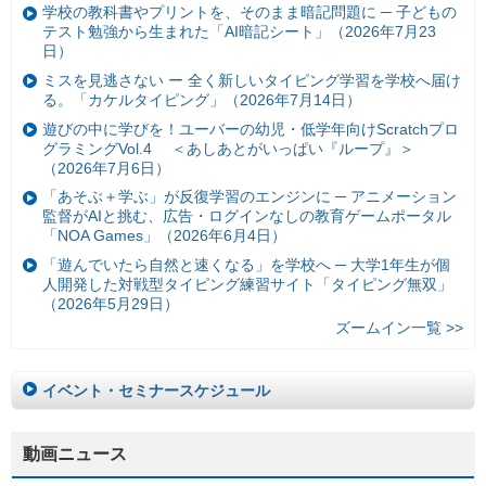
学校の教科書やプリントを、そのまま暗記問題に ─ 子どもの
テスト勉強から生まれた「AI暗記シート」（2026年7月23
日）
ミスを見逃さない ー 全く新しいタイピング学習を学校へ届け
る。「カケルタイピング」（2026年7月14日）
遊びの中に学びを！ユーバーの幼児・低学年向けScratchプロ
グラミングVol.4 ＜あしあとがいっぱい『ループ』＞
（2026年7月6日）
「あそぶ＋学ぶ」が反復学習のエンジンに ─ アニメーション
監督がAIと挑む、広告・ログインなしの教育ゲームポータル
「NOA Games」（2026年6月4日）
「遊んでいたら自然と速くなる」を学校へ ─ 大学1年生が個
人開発した対戦型タイピング練習サイト「タイピング無双」
（2026年5月29日）
ズームイン一覧 >>
イベント・セミナースケジュール
動画ニュース