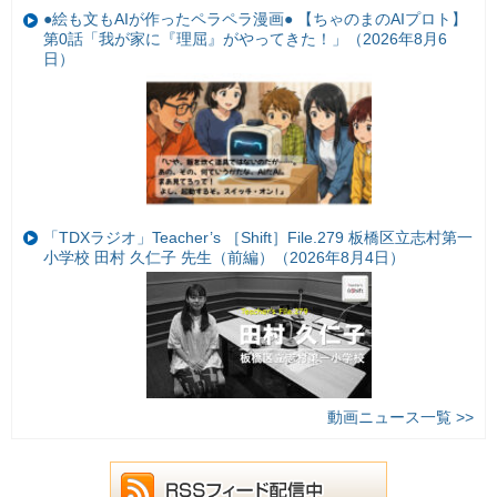
●絵も文もAIが作ったペラペラ漫画● 【ちゃのまのAIプロト】
第0話「我が家に『理屈』がやってきた！」（2026年8月6
日）
「TDXラジオ」Teacher’s ［Shift］File.279 板橋区立志村第一
小学校 田村 久仁子 先生（前編）（2026年8月4日）
動画ニュース一覧 >>