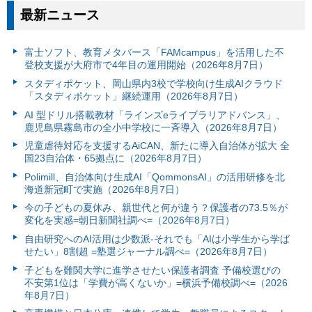
最新ニュース
富⼠ソフト、教育メタバース「FAMcampus」を活用した不
登校支援が大府市で4年目の運用開始（2026年8月7日）
スタディポケット、岡山県内3校で学校向け生成AIクラウド
「スタディポケット」継続運用（2026年8月7日）
AI 型ドリル搭載教材「ラインズeライブラリアドバンス」、
鹿児島県霧島市の全小中学校に一斉導入（2026年8月7日）
児童虐待対応を支援するAiCAN、新たに導入自治体が拡大 全
国23自治体・65拠点に（2026年8月7日）
Polimill、自治体向け生成AI「QommonsAI」の活用研修を北
海道新冠町で実施（2026年8月7日）
今の子どもの夏休み、親世代と何が違う？保護者の73.5％が
変化を実感=朝日新聞社調べ=（2026年8月7日）
自由研究へのAI活用は少数派-それでも「AIは小学生から学ば
せたい」8割超 =塾選ジャーナル調べ=（2026年8月7日）
子どもを難関大学に進学させたい保護者調査 予備校選びの
不安第1位は「学費が高くないか」=横浜予備校調べ=（2026
年8月7日）