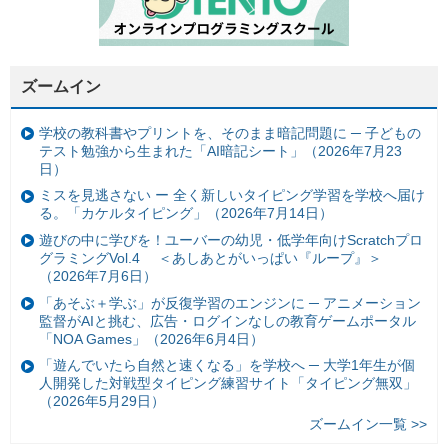
ズームイン
学校の教科書やプリントを、そのまま暗記問題に ─ 子どもの
テスト勉強から生まれた「AI暗記シート」（2026年7月23
日）
ミスを見逃さない ー 全く新しいタイピング学習を学校へ届け
る。「カケルタイピング」（2026年7月14日）
遊びの中に学びを！ユーバーの幼児・低学年向けScratchプロ
グラミングVol.4 ＜あしあとがいっぱい『ループ』＞
（2026年7月6日）
「あそぶ＋学ぶ」が反復学習のエンジンに ─ アニメーション
監督がAIと挑む、広告・ログインなしの教育ゲームポータル
「NOA Games」（2026年6月4日）
「遊んでいたら自然と速くなる」を学校へ ─ 大学1年生が個
人開発した対戦型タイピング練習サイト「タイピング無双」
（2026年5月29日）
ズームイン一覧 >>