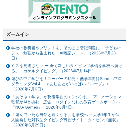
ズームイン
学校の教科書やプリントを、そのまま暗記問題に ─ 子どもの
テスト勉強から生まれた「AI暗記シート」（2026年7月23
日）
ミスを見逃さない ー 全く新しいタイピング学習を学校へ届け
る。「カケルタイピング」（2026年7月14日）
遊びの中に学びを！ユーバーの幼児・低学年向けScratchプロ
グラミングVol.4 ＜あしあとがいっぱい『ループ』＞
（2026年7月6日）
「あそぶ＋学ぶ」が反復学習のエンジンに ─ アニメーション
監督がAIと挑む、広告・ログインなしの教育ゲームポータル
「NOA Games」（2026年6月4日）
「遊んでいたら自然と速くなる」を学校へ ─ 大学1年生が個
人開発した対戦型タイピング練習サイト「タイピング無双」
（2026年5月29日）