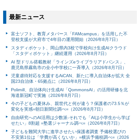
最新ニュース
富⼠ソフト、教育メタバース「FAMcampus」を活用した不
登校支援が大府市で4年目の運用開始（2026年8月7日）
スタディポケット、岡山県内3校で学校向け生成AIクラウド
「スタディポケット」継続運用（2026年8月7日）
AI 型ドリル搭載教材「ラインズeライブラリアドバンス」、
鹿児島県霧島市の全小中学校に一斉導入（2026年8月7日）
児童虐待対応を支援するAiCAN、新たに導入自治体が拡大 全
国23自治体・65拠点に（2026年8月7日）
Polimill、自治体向け生成AI「QommonsAI」の活用研修を北
海道新冠町で実施（2026年8月7日）
今の子どもの夏休み、親世代と何が違う？保護者の73.5％が
変化を実感=朝日新聞社調べ=（2026年8月7日）
自由研究へのAI活用は少数派-それでも「AIは小学生から学ば
せたい」8割超 =塾選ジャーナル調べ=（2026年8月7日）
子どもを難関大学に進学させたい保護者調査 予備校選びの
不安第1位は「学費が高くないか」=横浜予備校調べ=（2026