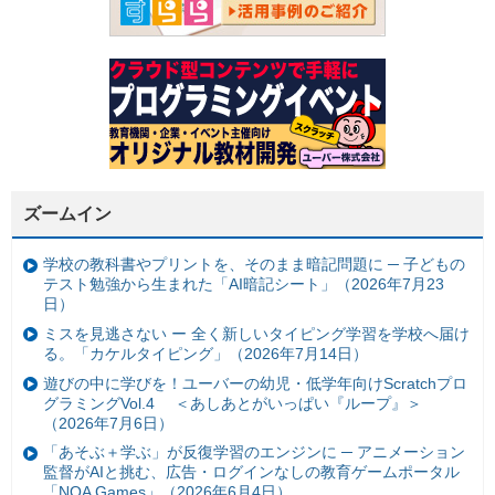
ズームイン
学校の教科書やプリントを、そのまま暗記問題に ─ 子どもの
テスト勉強から生まれた「AI暗記シート」（2026年7月23
日）
ミスを見逃さない ー 全く新しいタイピング学習を学校へ届け
る。「カケルタイピング」（2026年7月14日）
遊びの中に学びを！ユーバーの幼児・低学年向けScratchプロ
グラミングVol.4 ＜あしあとがいっぱい『ループ』＞
（2026年7月6日）
「あそぶ＋学ぶ」が反復学習のエンジンに ─ アニメーション
監督がAIと挑む、広告・ログインなしの教育ゲームポータル
「NOA Games」（2026年6月4日）