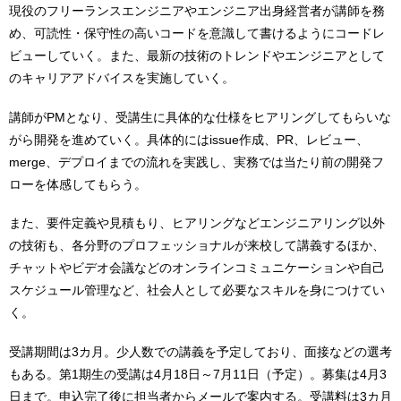
現役のフリーランスエンジニアやエンジニア出身経営者が講師を務
め、可読性・保守性の高いコードを意識して書けるようにコードレ
ビューしていく。また、最新の技術のトレンドやエンジニアとして
のキャリアアドバイスを実施していく。
講師がPMとなり、受講生に具体的な仕様をヒアリングしてもらいな
がら開発を進めていく。具体的にはissue作成、PR、レビュー、
merge、デプロイまでの流れを実践し、実務では当たり前の開発フ
ローを体感してもらう。
また、要件定義や見積もり、ヒアリングなどエンジニアリング以外
の技術も、各分野のプロフェッショナルが来校して講義するほか、
チャットやビデオ会議などのオンラインコミュニケーションや自己
スケジュール管理など、社会人として必要なスキルを身につけてい
く。
受講期間は3カ月。少人数での講義を予定しており、面接などの選考
もある。第1期生の受講は4月18日～7月11日（予定）。募集は4月3
日まで。申込完了後に担当者からメールで案内する。受講料は3カ月