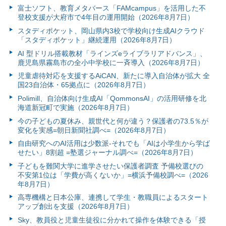
富⼠ソフト、教育メタバース「FAMcampus」を活用した不
登校支援が大府市で4年目の運用開始（2026年8月7日）
スタディポケット、岡山県内3校で学校向け生成AIクラウド
「スタディポケット」継続運用（2026年8月7日）
AI 型ドリル搭載教材「ラインズeライブラリアドバンス」、
鹿児島県霧島市の全小中学校に一斉導入（2026年8月7日）
児童虐待対応を支援するAiCAN、新たに導入自治体が拡大 全
国23自治体・65拠点に（2026年8月7日）
Polimill、自治体向け生成AI「QommonsAI」の活用研修を北
海道新冠町で実施（2026年8月7日）
今の子どもの夏休み、親世代と何が違う？保護者の73.5％が
変化を実感=朝日新聞社調べ=（2026年8月7日）
自由研究へのAI活用は少数派-それでも「AIは小学生から学ば
せたい」8割超 =塾選ジャーナル調べ=（2026年8月7日）
子どもを難関大学に進学させたい保護者調査 予備校選びの
不安第1位は「学費が高くないか」=横浜予備校調べ=（2026
年8月7日）
高専機構と日本公庫、連携して学生・教職員によるスタート
アップ創出を支援（2026年8月7日）
Sky、教員役と児童生徒役に分かれて操作を体験できる「授