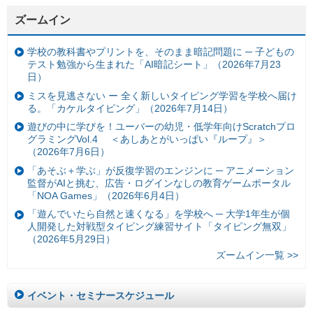
ズームイン
学校の教科書やプリントを、そのまま暗記問題に ─ 子どもの
テスト勉強から生まれた「AI暗記シート」（2026年7月23
日）
ミスを見逃さない ー 全く新しいタイピング学習を学校へ届け
る。「カケルタイピング」（2026年7月14日）
遊びの中に学びを！ユーバーの幼児・低学年向けScratchプロ
グラミングVol.4 ＜あしあとがいっぱい『ループ』＞
（2026年7月6日）
「あそぶ＋学ぶ」が反復学習のエンジンに ─ アニメーション
監督がAIと挑む、広告・ログインなしの教育ゲームポータル
「NOA Games」（2026年6月4日）
「遊んでいたら自然と速くなる」を学校へ ─ 大学1年生が個
人開発した対戦型タイピング練習サイト「タイピング無双」
（2026年5月29日）
ズームイン一覧 >>
イベント・セミナースケジュール