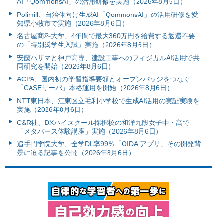
AI「QommonsAI」の活用研修を実施（2026年8月6日）
Polimill、自治体向け生成AI「QommonsAI」の活用研修を愛
知県小牧市で実施（2026年8月6日）
名古屋商科大学、4年間で最大360万円を給費する返還不要
の「特別奨学生入試」実施（2026年8月6日）
安藤ハザマと神戸高専、建設工事へのフィジカルAI活用で共
同研究を開始（2026年8月6日）
ACPA、国内初の学習指導要領とオープンバッジをつなぐ
「CASEサーバ」本格運用を開始（2026年8月6日）
NTT東日本、江東区立毛利小学校で生成AI活用の実証実験を
実施（2026年8月6日）
C&R社、DXハイスクール採択校の和洋九段女子中・高で
「メタバース体験講座」実施（2026年8月6日）
追手門学院大学、全学DL率99％「OIDAIアプリ」その開発背
景に迫る記事を公開（2026年8月6日）