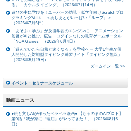
る。「カケルタイピング」（2026年7月14日）
遊びの中に学びを！ユーバーの幼児・低学年向けScratchプロ
グラミングVol.4 ＜あしあとがいっぱい『ループ』＞
（2026年7月6日）
「あそぶ＋学ぶ」が反復学習のエンジンに ─ アニメーション
監督がAIと挑む、広告・ログインなしの教育ゲームポータル
「NOA Games」（2026年6月4日）
「遊んでいたら自然と速くなる」を学校へ ─ 大学1年生が個
人開発した対戦型タイピング練習サイト「タイピング無双」
（2026年5月29日）
ズームイン一覧 >>
イベント・セミナースケジュール
動画ニュース
●絵も文もAIが作ったペラペラ漫画● 【ちゃのまのAIプロト】
第0話「我が家に『理屈』がやってきた！」（2026年8月6
日）