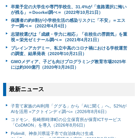
卒業予定の大学生や専門学校生、31.4%が「進路選択に悔い
が残る」＝Doorkel調べ＝（2022年10月21日）
保護者の約8割が小学校生活の感染リスクに「不安」＝エス
テー調べ＝（2022年4月4日）
志望校選びは「成績・学力に相応」「在校生の雰囲気」を重
視＝栄光ゼミナール調べ＝（2021年4月21日）
ブレインアカデミー、私立中高のコロナ禍における学校運営
の調査、結果発表（2020年10月21日）
GMOメディア、子ども向けプログラミング教育市場2025年
には約300億円（2020年3月26日）
最新ニュース
子育て家族のAI利用「ググる」から「AIに聞く」へ。52%が
AIを活用 =アクトインディ調べ=（2026年8月6日）
コドモン、長崎県時津町の公立保育所が保育ICTサービス
「CoDMON」を導入（2026年8月6日）
Polimill、神奈川県逗子市で自治体向け生成