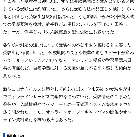
と回答した受験生は9割以上、すでに受験勉強に支障が出ていると感
じている受験生は約8割いた。さらに受験方法の見直しを検討してい
ると回答した受験生は約3割を占めた。うち6割以上がAOや推薦入試
での早期受験を検討、約半数が志望校のレベルを下げると回答し
た。一方、例年どおりの入試実施を望む受験生も多かった。
各学校の対応の違いによって受験への不公平さを感じると回答した
受験生は7割以上いた。休校期間の長さや授業の進むスピードが変わ
ってしまうということだけでなく、オンライン授業や学習用端末貸
与の有無など、自宅学習に対する支援の差に不公平を感じる傾向が
見られた。
新型コロナウイルス対策として約2人に1人（44.5%）の受験生がす
でにオンラインサービスで学習を進めていた。受験情報のこまめな
発信や、入試情報やスケジュールの一元管理システムを求める声が
多く聞かれた。また、オンラインオープンキャンパスの開催やオン
ライン資料送付を求める声もあった。
関連URL