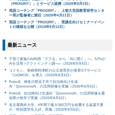
（PROGRIT）」とサービス提携（2020年9月2日）
英語コーチング「PROGRIT」、上智大言語教育研究センタ
ー長が監修者に就任（2020年4月21日）
英語コーチング「PROGRIT」、受講生向けセミナーイベン
トの模様を公開（2019年9月12日）
最新ニュース
子育て家族のAI利用「ググる」から「AIに聞く」へ。52%が
AIを活用 =アクトインディ調べ=（2026年8月6日）
コドモン、長崎県時津町の公立保育所が保育ICTサービス
「CoDMON」を導入（2026年8月6日）
Polimill、神奈川県逗子市で自治体向け生成
AI「QommonsAI」の活用研修を実施（2026年8月6日）
Polimill、自治体向け生成AI「QommonsAI」の活用研修を愛
知県小牧市で実施（2026年8月6日）
名古屋商科大学、4年間で最大360万円を給費する返還不要
の「特別奨学生入試」実施（2026年8月6日）