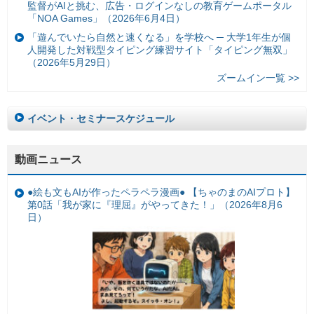
監督がAIと挑む、広告・ログインなしの教育ゲームポータル
「NOA Games」（2026年6月4日）
「遊んでいたら自然と速くなる」を学校へ ─ 大学1年生が個
人開発した対戦型タイピング練習サイト「タイピング無双」
（2026年5月29日）
ズームイン一覧 >>
イベント・セミナースケジュール
動画ニュース
●絵も文もAIが作ったペラペラ漫画● 【ちゃのまのAIプロト】
第0話「我が家に『理屈』がやってきた！」（2026年8月6
日）