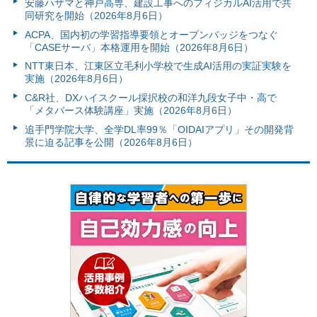
安藤ハザマと神戸高専、建設工事へのフィジカルAI活用で共
同研究を開始（2026年8月6日）
ACPA、国内初の学習指導要領とオープンバッジをつなぐ
「CASEサーバ」本格運用を開始（2026年8月6日）
NTT東日本、江東区立毛利小学校で生成AI活用の実証実験を
実施（2026年8月6日）
C&R社、DXハイスクール採択校の和洋九段女子中・高で
「メタバース体験講座」実施（2026年8月6日）
追手門学院大学、全学DL率99％「OIDAIアプリ」その開発背
景に迫る記事を公開（2026年8月6日）