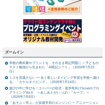
ズームイン
学校の教科書やプリントを、そのまま暗記問題に ─ 子どもの
テスト勉強から生まれた「AI暗記シート」（2026年7月23
日）
ミスを見逃さない ー 全く新しいタイピング学習を学校へ届け
る。「カケルタイピング」（2026年7月14日）
遊びの中に学びを！ユーバーの幼児・低学年向けScratchプロ
グラミングVol.4 ＜あしあとがいっぱい『ループ』＞
（2026年7月6日）
「あそぶ＋学ぶ」が反復学習のエンジンに ─ アニメーション