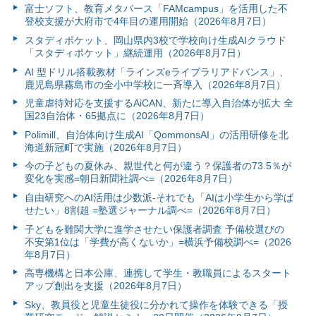
富⼠ソフト、教育メタバース「FAMcampus」を活用した不
登校支援が大府市で4年目の運用開始（2026年8月7日）
スタディポケット、岡山県内3校で学校向け生成AIクラウド
「スタディポケット」継続運用（2026年8月7日）
AI 型ドリル搭載教材「ラインズeライブラリアドバンス」、
鹿児島県霧島市の全小中学校に一斉導入（2026年8月7日）
児童虐待対応を支援するAiCAN、新たに導入自治体が拡大 全
国23自治体・65拠点に（2026年8月7日）
Polimill、自治体向け生成AI「QommonsAI」の活用研修を北
海道新冠町で実施（2026年8月7日）
今の子どもの夏休み、親世代と何が違う？保護者の73.5％が
変化を実感=朝日新聞社調べ=（2026年8月7日）
自由研究へのAI活用は少数派-それでも「AIは小学生から学ば
せたい」8割超 =塾選ジャーナル調べ=（2026年8月7日）
子どもを難関大学に進学させたい保護者調査 予備校選びの
不安第1位は「学費が高くないか」=横浜予備校調べ=（2026
年8月7日）
高専機構と日本公庫、連携して学生・教職員によるスタート
アップ創出を支援（2026年8月7日）
Sky、教員役と児童生徒役に分かれて操作を体験できる「授