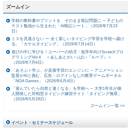
ズームイン
学校の教科書やプリントを、そのまま暗記問題に ─ 子どもの
テスト勉強から生まれた「AI暗記シート」（2026年7月23
日）
ミスを見逃さない ー 全く新しいタイピング学習を学校へ届け
る。「カケルタイピング」（2026年7月14日）
遊びの中に学びを！ユーバーの幼児・低学年向けScratchプロ
グラミングVol.4 ＜あしあとがいっぱい『ループ』＞
（2026年7月6日）
「あそぶ＋学ぶ」が反復学習のエンジンに ─ アニメーション
監督がAIと挑む、広告・ログインなしの教育ゲームポータル
「NOA Games」（2026年6月4日）
「遊んでいたら自然と速くなる」を学校へ ─ 大学1年生が個
人開発した対戦型タイピング練習サイト「タイピング無双」
（2026年5月29日）
ズームイン一覧 >>
イベント・セミナースケジュール