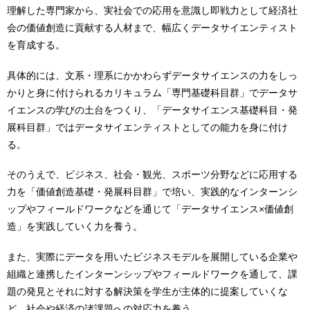
理解した専⾨家から、実社会での応⽤を意識し即戦⼒として経済社
会の価値創造に貢献する⼈材まで、幅広くデータサイエンティスト
を育成する。
具体的には、⽂系・理系にかかわらずデータサイエンスの⼒をしっ
かりと⾝に付けられるカリキュラム「専⾨基礎科⽬群」でデータサ
イエンスの学びの⼟台をつくり、「データサイエンス基礎科⽬・発
展科⽬群」ではデータサイエンティストとしての能⼒を⾝に付け
る。
そのうえで、ビジネス、社会・観光、スポーツ分野などに応⽤する
⼒を「価値創造基礎・発展科⽬群」で培い、実践的なインターンシ
ップやフィールドワークなどを通じて「データサイエンス×価値創
造」を実践していく⼒を養う。
また、実際にデータを⽤いたビジネスモデルを展開している企業や
組織と連携したインターンシップやフィールドワークを通して、課
題の発⾒とそれに対する解決策を学⽣が主体的に提案していくな
ど、社会や経済の諸課題への対応⼒を養う。