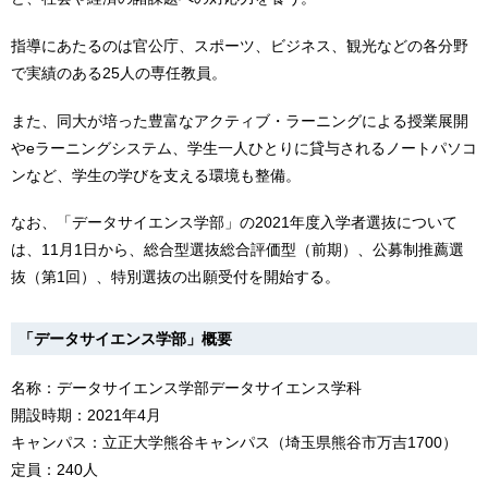
指導にあたるのは官公庁、スポーツ、ビジネス、観光などの各分野
で実績のある25人の専任教員。
また、同大が培った豊富なアクティブ・ラーニングによる授業展開
やeラーニングシステム、学⽣一人ひとりに貸与されるノートパソコ
ンなど、学⽣の学びを⽀える環境も整備。
なお、「データサイエンス学部」の2021年度⼊学者選抜について
は、11⽉1⽇から、総合型選抜総合評価型（前期）、公募制推薦選
抜（第1回）、特別選抜の出願受付を開始する。
「データサイエンス学部」概要
名称：データサイエンス学部データサイエンス学科
開設時期：2021年4⽉
キャンパス：⽴正⼤学熊⾕キャンパス（埼⽟県熊⾕市万吉1700）
定員：240人