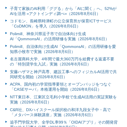
子育て家族のAI利用「ググる」から「AIに聞く」へ。52%が
AIを活用 =アクトインディ調べ=（2026年8月6日）
コドモン、長崎県時津町の公立保育所が保育ICTサービス
「CoDMON」を導入（2026年8月6日）
Polimill、神奈川県逗子市で自治体向け生成
AI「QommonsAI」の活用研修を実施（2026年8月6日）
Polimill、自治体向け生成AI「QommonsAI」の活用研修を愛
知県小牧市で実施（2026年8月6日）
名古屋商科大学、4年間で最大360万円を給費する返還不要
の「特別奨学生入試」実施（2026年8月6日）
安藤ハザマと神戸高専、建設工事へのフィジカルAI活用で共
同研究を開始（2026年8月6日）
ACPA、国内初の学習指導要領とオープンバッジをつなぐ
「CASEサーバ」本格運用を開始（2026年8月6日）
NTT東日本、江東区立毛利小学校で生成AI活用の実証実験を
実施（2026年8月6日）
C&R社、DXハイスクール採択校の和洋九段女子中・高で
「メタバース体験講座」実施（2026年8月6日）
追手門学院大学、全学DL率99％「OIDAIアプリ」その開発背