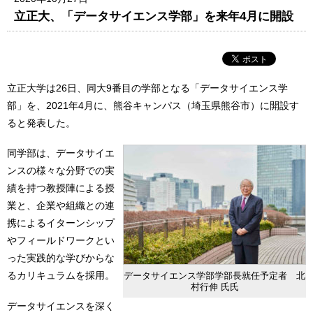
⽴正⼤、「データサイエンス学部」を来年4⽉に開設
⽴正⼤学は26日、同大9番⽬の学部となる「データサイエンス学
部」を、2021年4⽉に、熊⾕キャンパス（埼⽟県熊⾕市）に開設す
ると発表した。
同学部は、データサイエ
ンスの様々な分野での実
績を持つ教授陣による授
業と、企業や組織との連
携によるイターンシップ
やフィールドワークとい
った実践的な学びからな
るカリキュラムを採用。
データサイエンス学部学部長就任予定者 北
村行伸 氏氏
データサイエンスを深く