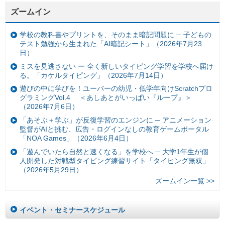
ズームイン
学校の教科書やプリントを、そのまま暗記問題に ─ 子どもの
テスト勉強から生まれた「AI暗記シート」（2026年7月23
日）
ミスを見逃さない ー 全く新しいタイピング学習を学校へ届け
る。「カケルタイピング」（2026年7月14日）
遊びの中に学びを！ユーバーの幼児・低学年向けScratchプロ
グラミングVol.4 ＜あしあとがいっぱい『ループ』＞
（2026年7月6日）
「あそぶ＋学ぶ」が反復学習のエンジンに ─ アニメーション
監督がAIと挑む、広告・ログインなしの教育ゲームポータル
「NOA Games」（2026年6月4日）
「遊んでいたら自然と速くなる」を学校へ ─ 大学1年生が個
人開発した対戦型タイピング練習サイト「タイピング無双」
（2026年5月29日）
ズームイン一覧 >>
イベント・セミナースケジュール