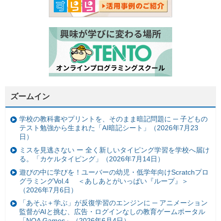
ズームイン
学校の教科書やプリントを、そのまま暗記問題に ─ 子どもの
テスト勉強から生まれた「AI暗記シート」（2026年7月23
日）
ミスを見逃さない ー 全く新しいタイピング学習を学校へ届け
る。「カケルタイピング」（2026年7月14日）
遊びの中に学びを！ユーバーの幼児・低学年向けScratchプロ
グラミングVol.4 ＜あしあとがいっぱい『ループ』＞
（2026年7月6日）
「あそぶ＋学ぶ」が反復学習のエンジンに ─ アニメーション
監督がAIと挑む、広告・ログインなしの教育ゲームポータル
「NOA Games」（2026年6月4日）