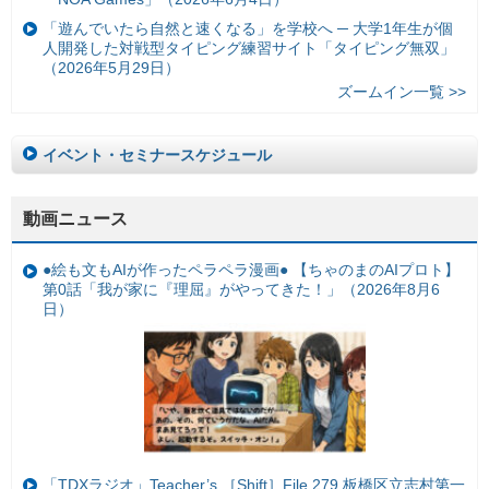
「遊んでいたら自然と速くなる」を学校へ ─ 大学1年生が個
人開発した対戦型タイピング練習サイト「タイピング無双」
（2026年5月29日）
ズームイン一覧 >>
イベント・セミナースケジュール
動画ニュース
●絵も文もAIが作ったペラペラ漫画● 【ちゃのまのAIプロト】
第0話「我が家に『理屈』がやってきた！」（2026年8月6
日）
「TDXラジオ」Teacher’s ［Shift］File.279 板橋区立志村第一