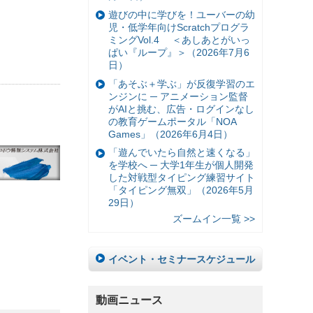
遊びの中に学びを！ユーバーの幼
児・低学年向けScratchプログラ
ミングVol.4 ＜あしあとがいっ
ぱい『ループ』＞（2026年7月6
日）
「あそぶ＋学ぶ」が反復学習のエ
ンジンに ─ アニメーション監督
がAIと挑む、広告・ログインなし
の教育ゲームポータル「NOA
Games」（2026年6月4日）
「遊んでいたら自然と速くなる」
を学校へ ─ 大学1年生が個人開発
した対戦型タイピング練習サイト
「タイピング無双」（2026年5月
29日）
ズームイン一覧 >>
イベント・セミナースケジュール
動画ニュース