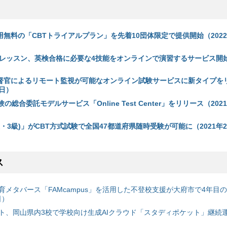
用無料の「CBTトライアルプラン」を先着10団体限定で提供開始（2022年
ンレッスン、英検合格に必要な4技能をオンラインで演習するサービス開始（
監督官によるリモート監視が可能なオンライン試験サービスに新タイプを
4日）
験の総合委託モデルサービス「Online Test Center」をリリース（2021
級・3級)」がCBT方式試験で全国47都道府県随時受験が可能に（2021年2
ス
育メタバース「FAMcampus」を活用した不登校支援が大府市で4年目
日）
ト、岡山県内3校で学校向け生成AIクラウド「スタディポケット」継続運用