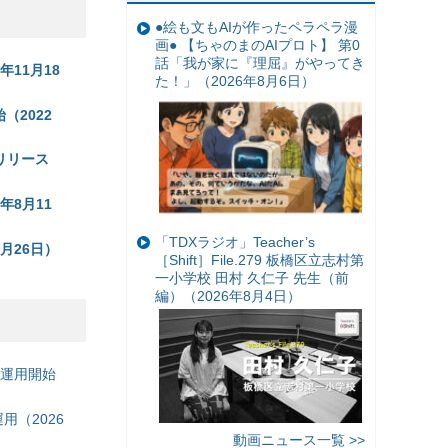
●絵も文もAIが作ったペラペラ漫
画● 【ちゃのまのAIプロト】 第0
話「我が家に『理屈』がやってき
11月18
た！」（2026年8月6日）
2022
リリース
年8月11
「TDXラジオ」Teacher’s
月26日）
［Shift］File.279 板橋区立志村第
一小学校 田村 久仁子 先生（前
編）（2026年8月4日）
の運用開始
（2026
動画ニュース一覧 >>