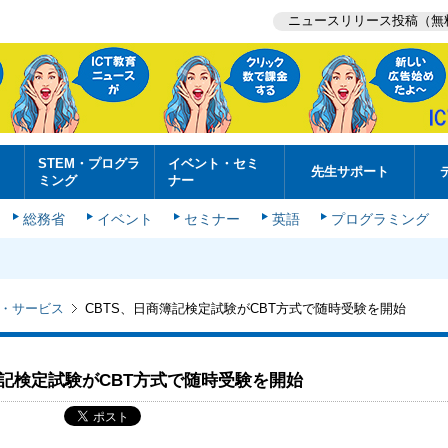
ニュースリリース投稿（無
STEM・プログラ
イベント・セミ
先生サポート
ミング
ナー
総務省
イベント
セミナー
英語
プログラミング
・サービス
CBTS、日商簿記検定試験がCBT方式で随時受験を開始
簿記検定試験がCBT方式で随時受験を開始