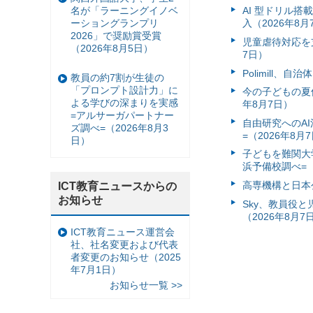
名が「ラーニングイノベ
AI 型ドリル
ーショングランプリ
入（2026年8月
2026」で奨励賞受賞
児童虐待対応を支
（2026年8月5日）
7日）
Polimill、
教員の約7割が生徒の
「プロンプト設計力」に
今の子どもの夏休
よる学びの深まりを実感
年8月7日）
=アルサーガパートナー
自由研究へのA
ズ調べ=（2026年8月3
=（2026年8月
日）
子どもを難関大
浜予備校調べ=（
高専機構と日本
ICT教育ニュースからの
お知らせ
Sky、教員役
（2026年8月7
ICT教育ニュース運営会
社、社名変更および代表
者変更のお知らせ（2025
年7月1日）
お知らせ一覧 >>