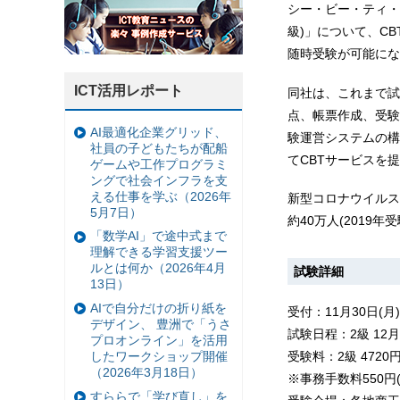
シー・ビー・ティ・
級)」について、CB
随時受験が可能にな
ICT活用レポート
同社は、これまで試
点、帳票作成、受験
AI最適化企業グリッド、
験運営システムの構
社員の子どもたちが配船
てCBTサービスを
ゲームや工作プログラミ
ングで社会インフラを支
える仕事を学ぶ（2026年
新型コロナウイルス
5月7日）
約40万人(201
「数学AI」で途中式まで
理解できる学習支援ツー
ルとは何か（2026年4月
試験詳細
13日）
AIで自分だけの折り紙を
受付：11月30日(月
デザイン、 豊洲で「うさ
試験日程：2級 12月
プロオンライン」を活用
したワークショップ開催
受験料：2級 4720円
（2026年3月18日）
※事務手数料550円
すららで「学び直し」を