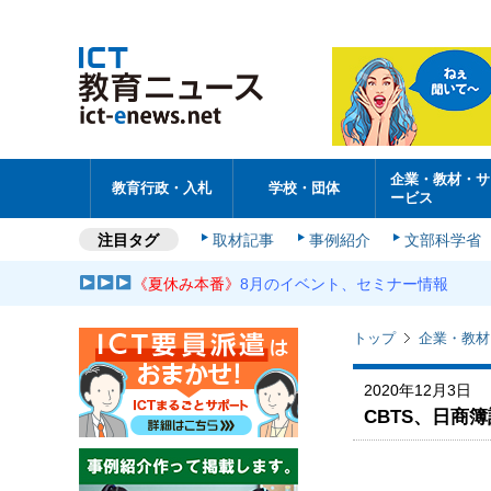
企業・教材・サ
教育行政・入札
学校・団体
ービス
注目タグ
取材記事
事例紹介
文部科学省
《夏休み本番》
8月のイベント、セミナー情報
トップ
企業・教材
2020年12月3日
CBTS、日商