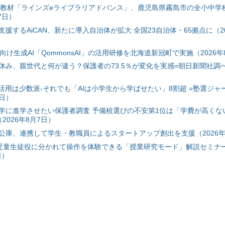
搭載教材「ラインズeライブラリアドバンス」、鹿児島県霧島市の全小中学
7日）
援するAiCAN、新たに導入自治体が拡大 全国23自治体・65拠点に（20
自治体向け生成AI「QommonsAI」の活用研修を北海道新冠町で実施（2026年
み、親世代と何が違う？保護者の73.5％が変化を実感=朝日新聞社調べ=
I活用は少数派-それでも「AIは小学生から学ばせたい」8割超 =塾選ジャ
7日）
学に進学させたい保護者調査 予備校選びの不安第1位は「学費が高くな
2026年8月7日）
公庫、連携して学生・教職員によるスタートアップ創出を支援（2026年
と児童生徒役に分かれて操作を体験できる「授業研究モード」解説セミナー
日）