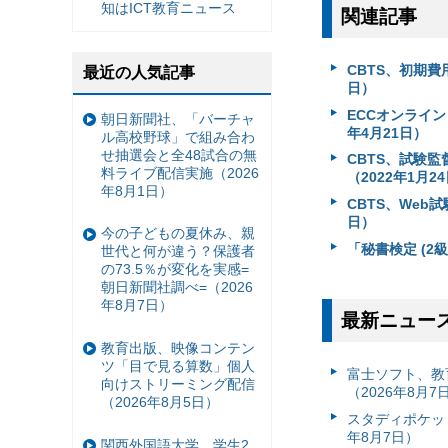
知はICT教育ニュース
関連記事
CBTS、初期費
最近の人気記事
日）
ECCオンライ
朝日新聞社、「バーチャ
年4月21日）
ル高校野球」で組み合わ
せ抽選会と全48試合の無
CBTS、試験
料ライブ配信実施（2026
（2022年1月2
年8月1日）
CBTS、Web試
日）
今の子どもの夏休み、親
「秘書検定 (2
世代と何が違う？保護者
の73.5％が変化を実感=
朝日新聞社調べ=（2026
年8月7日）
最新ニュー
教育出版、映像コンテン
ツ「目で見る算数」個人
富⼠ソフト、教
向けストリーミング配信
（2026年8月7
（2026年8月5日）
スタディポケッ
年8月7日）
関西外国語大学、学生2