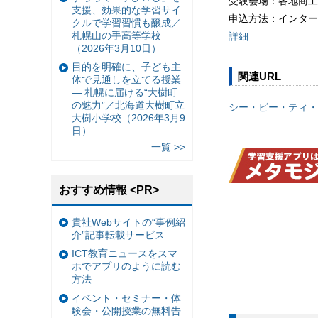
受験会場：各地商工
支援、効果的な学習サイ
申込方法：インター
クルで学習習慣も醸成／
札幌山の手高等学校
詳細
（2026年3月10日）
目的を明確に、子ども主
関連URL
体で見通しを立てる授業
— 札幌に届ける“大樹町
の魅力”／北海道大樹町立
シー・ビー・ティ・
大樹小学校（2026年3月9
日）
一覧 >>
おすすめ情報 <PR>
貴社Webサイトの“事例紹
介”記事転載サービス
ICT教育ニュースをスマ
ホでアプリのように読む
方法
イベント・セミナー・体
験会・公開授業の無料告