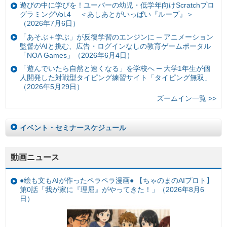
遊びの中に学びを！ユーバーの幼児・低学年向けScratchプロ
グラミングVol.4 ＜あしあとがいっぱい『ループ』＞
（2026年7月6日）
「あそぶ＋学ぶ」が反復学習のエンジンに ─ アニメーション
監督がAIと挑む、広告・ログインなしの教育ゲームポータル
「NOA Games」（2026年6月4日）
「遊んでいたら自然と速くなる」を学校へ ─ 大学1年生が個
人開発した対戦型タイピング練習サイト「タイピング無双」
（2026年5月29日）
ズームイン一覧 >>
イベント・セミナースケジュール
動画ニュース
●絵も文もAIが作ったペラペラ漫画● 【ちゃのまのAIプロト】
第0話「我が家に『理屈』がやってきた！」（2026年8月6
日）