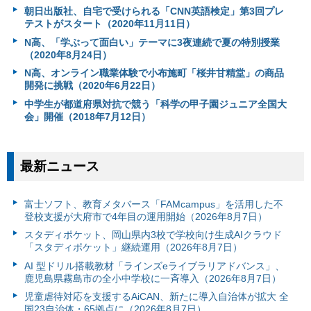
朝日出版社、自宅で受けられる「CNN英語検定」第3回プレ
テストがスタート（2020年11月11日）
N高、「学ぶって面白い」テーマに3夜連続で夏の特別授業
（2020年8月24日）
N高、オンライン職業体験で小布施町「桜井甘精堂」の商品
開発に挑戦（2020年6月22日）
中学生が都道府県対抗で競う「科学の甲子園ジュニア全国大
会」開催（2018年7月12日）
最新ニュース
富⼠ソフト、教育メタバース「FAMcampus」を活用した不
登校支援が大府市で4年目の運用開始（2026年8月7日）
スタディポケット、岡山県内3校で学校向け生成AIクラウド
「スタディポケット」継続運用（2026年8月7日）
AI 型ドリル搭載教材「ラインズeライブラリアドバンス」、
鹿児島県霧島市の全小中学校に一斉導入（2026年8月7日）
児童虐待対応を支援するAiCAN、新たに導入自治体が拡大 全
国23自治体・65拠点に（2026年8月7日）