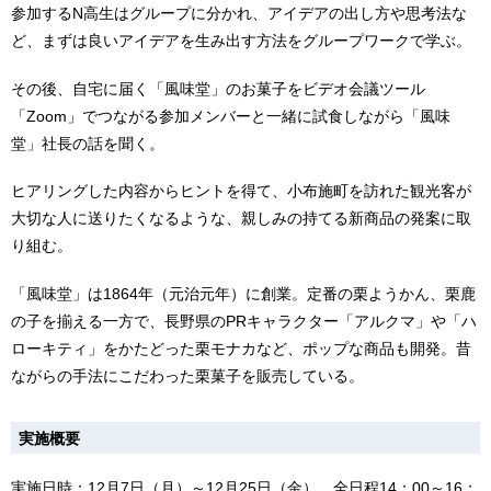
参加するN高生はグループに分かれ、アイデアの出し方や思考法な
ど、まずは良いアイデアを生み出す方法をグループワークで学ぶ。
その後、自宅に届く「風味堂」のお菓子をビデオ会議ツール
「Zoom」でつながる参加メンバーと一緒に試食しながら「風味
堂」社長の話を聞く。
ヒアリングした内容からヒントを得て、小布施町を訪れた観光客が
大切な人に送りたくなるような、親しみの持てる新商品の発案に取
り組む。
「風味堂」は1864年（元治元年）に創業。定番の栗ようかん、栗鹿
の子を揃える一方で、長野県のPRキャラクター「アルクマ」や「ハ
ローキティ」をかたどった栗モナカなど、ポップな商品も開発。昔
ながらの手法にこだわった栗菓子を販売している。
実施概要
実施日時：12月7日（月）～12月25日（金）、全日程14：00～16：