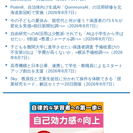
Polimill、自治体向け生成AI「QommonsAI」の活用研修を北
海道新冠町で実施（2026年8月7日）
今の子どもの夏休み、親世代と何が違う？保護者の73.5％が
変化を実感=朝日新聞社調べ=（2026年8月7日）
自由研究へのAI活用は少数派-それでも「AIは小学生から学ば
せたい」8割超 =塾選ジャーナル調べ=（2026年8月7日）
子どもを難関大学に進学させたい保護者調査 予備校選びの
不安第1位は「学費が高くないか」=横浜予備校調べ=（2026
年8月7日）
高専機構と日本公庫、連携して学生・教職員によるスタート
アップ創出を支援（2026年8月7日）
Sky、教員役と児童生徒役に分かれて操作を体験できる「授
業研究モード」解説セミナー20日開催（2026年8月7日）