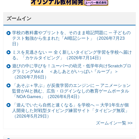
ズームイン
学校の教科書やプリントを、そのまま暗記問題に ─ 子どもの
テスト勉強から生まれた「AI暗記シート」（2026年7月23
日）
ミスを見逃さない ー 全く新しいタイピング学習を学校へ届け
る。「カケルタイピング」（2026年7月14日）
遊びの中に学びを！ユーバーの幼児・低学年向けScratchプロ
グラミングVol.4 ＜あしあとがいっぱい『ループ』＞
（2026年7月6日）
「あそぶ＋学ぶ」が反復学習のエンジンに ─ アニメーション
監督がAIと挑む、広告・ログインなしの教育ゲームポータル
「NOA Games」（2026年6月4日）
「遊んでいたら自然と速くなる」を学校へ ─ 大学1年生が個
人開発した対戦型タイピング練習サイト「タイピング無双」
（2026年5月29日）
ズームイン一覧 >>