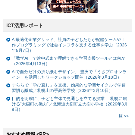
ICT活用レポート
AI最適化企業グリッド、社員の子どもたちが配船ゲームや工
作プログラミングで社会インフラを支える仕事を学ぶ（2026
年5月7日）
「数学AI」で途中式まで理解できる学習支援ツールとは何か
（2026年4月13日）
AIで自分だけの折り紙をデザイン、 豊洲で「うさプロオンラ
イン」を活用したワークショップ開催（2026年3月18日）
すららで「学び直し」を支援、効果的な学習サイクルで学習
習慣も醸成／札幌山の手高等学校（2026年3月10日）
目的を明確に、子ども主体で見通しを立てる授業— 札幌に届
ける“大樹町の魅力”／北海道大樹町立大樹小学校（2026年3月
9日）
一覧 >>
おすすめ情報 <PR>