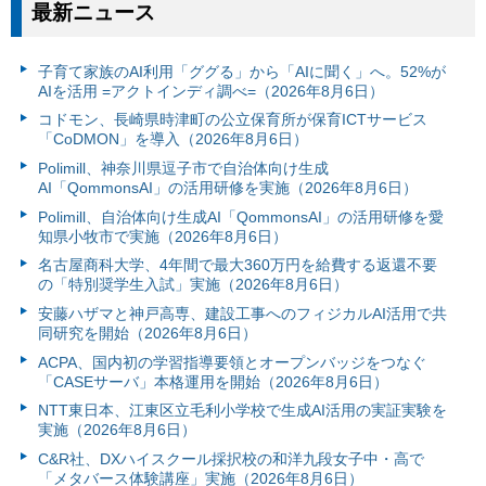
最新ニュース
子育て家族のAI利用「ググる」から「AIに聞く」へ。52%が
AIを活用 =アクトインディ調べ=（2026年8月6日）
コドモン、長崎県時津町の公立保育所が保育ICTサービス
「CoDMON」を導入（2026年8月6日）
Polimill、神奈川県逗子市で自治体向け生成
AI「QommonsAI」の活用研修を実施（2026年8月6日）
Polimill、自治体向け生成AI「QommonsAI」の活用研修を愛
知県小牧市で実施（2026年8月6日）
名古屋商科大学、4年間で最大360万円を給費する返還不要
の「特別奨学生入試」実施（2026年8月6日）
安藤ハザマと神戸高専、建設工事へのフィジカルAI活用で共
同研究を開始（2026年8月6日）
ACPA、国内初の学習指導要領とオープンバッジをつなぐ
「CASEサーバ」本格運用を開始（2026年8月6日）
NTT東日本、江東区立毛利小学校で生成AI活用の実証実験を
実施（2026年8月6日）
C&R社、DXハイスクール採択校の和洋九段女子中・高で
「メタバース体験講座」実施（2026年8月6日）