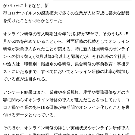
が74.7%に上るなど、新
型コロナウイルスの感染拡大で多くの企業が人材育成に甚大な影響
を受けたことが明らかとなった。
オンライン研修の導入時期は今年2月以降が65%で、そのうち3～5
月が52%を占めていることから、対面研修の代替としてオンライン
研修が緊急導入されたことが窺える。特に新入社員研修のオンライ
ンへの切り替えが2月以降3倍以上と顕著だが、それ以外の全社員・
中途入社・職種別・階級別の各研修、集合研修の事前教育・事後テ
ストにいたるまで、すべてにおいてオンライン研修の比率が増加し
ている点が注目される。
アンケート結果はまた、業種や企業規模、座学や実務研修などの内
容に関わらずオンライン研修の導入が進んだことを示しており、コ
ロナ禍で企業のあらゆる研修が短期間でオンライン化したことを裏
付けるデータとなっている。
そのほか、オンライン研修の詳しい実施状況やオンライン研修導入