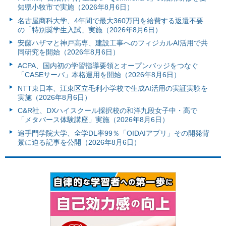
知県小牧市で実施（2026年8月6日）
名古屋商科大学、4年間で最大360万円を給費する返還不要
の「特別奨学生入試」実施（2026年8月6日）
安藤ハザマと神戸高専、建設工事へのフィジカルAI活用で共
同研究を開始（2026年8月6日）
ACPA、国内初の学習指導要領とオープンバッジをつなぐ
「CASEサーバ」本格運用を開始（2026年8月6日）
NTT東日本、江東区立毛利小学校で生成AI活用の実証実験を
実施（2026年8月6日）
C&R社、DXハイスクール採択校の和洋九段女子中・高で
「メタバース体験講座」実施（2026年8月6日）
追手門学院大学、全学DL率99％「OIDAIアプリ」その開発背
景に迫る記事を公開（2026年8月6日）