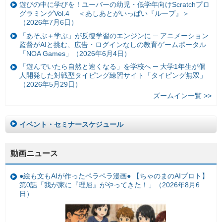
遊びの中に学びを！ユーバーの幼児・低学年向けScratchプロ
グラミングVol.4 ＜あしあとがいっぱい『ループ』＞
（2026年7月6日）
「あそぶ＋学ぶ」が反復学習のエンジンに ─ アニメーション
監督がAIと挑む、広告・ログインなしの教育ゲームポータル
「NOA Games」（2026年6月4日）
「遊んでいたら自然と速くなる」を学校へ ─ 大学1年生が個
人開発した対戦型タイピング練習サイト「タイピング無双」
（2026年5月29日）
ズームイン一覧 >>
イベント・セミナースケジュール
動画ニュース
●絵も文もAIが作ったペラペラ漫画● 【ちゃのまのAIプロト】
第0話「我が家に『理屈』がやってきた！」（2026年8月6
日）