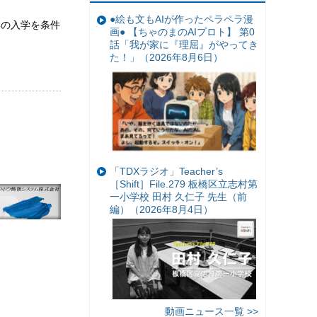
●絵も文もAIが作ったペラペラ漫
学の入学を条件
画● 【ちゃのまのAIプロト】 第0
話「我が家に『理屈』がやってき
た！」（2026年8月6日）
「TDXラジオ」Teacher’s
［Shift］File.279 板橋区立志村第
一小学校 田村 久仁子 先生（前
編）（2026年8月4日）
動画ニュース一覧 >>