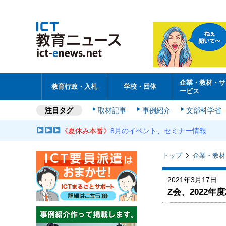
企業・教材・サ
教育行政・入札
学校・団体
ービス
注目タグ
取材記事
事例紹介
文部科学省
《夏休み本番》
8月のイベント、セミナー情報
トップ
企業・教材
2021年3月17日
Z会、2022