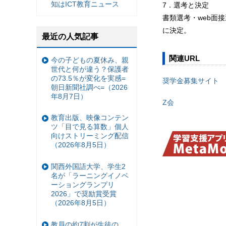
知はICT教育ニュース
7．選考と決定
書類選考・web面
に決定。
最近の人気記事
関連URL
今の子どもの夏休み、親
世代と何が違う？保護者
の73.5％が変化を実感=
奨学金募集サイト
朝日新聞社調べ=（2026
年8月7日）
Z会
教育出版、映像コンテン
ツ「目で見る算数」個人
向けストリーミング配信
（2026年8月5日）
関西外国語大学、学生2
名が「ラーニングイノベ
ーショングランプリ
2026」で奨励賞受賞
（2026年8月5日）
教員の約7割が生徒の