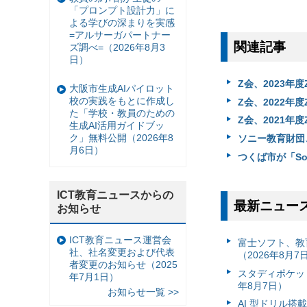
「プロンプト設計力」に
よる学びの深まりを実感
=アルサーガパートナー
関連記事
ズ調べ=（2026年8月3
日）
Z会、2023年
大阪市生成AIパイロット
校の実践をもとに作成し
Z会、2022年
た「学校・教員のための
Z会、2021年
生成AI活用ガイドブッ
ク」無料公開（2026年8
ソニー教育財団、
月6日）
つくば市が「So
ICT教育ニュースからの
最新ニュー
お知らせ
ICT教育ニュース運営会
富⼠ソフト、教
社、社名変更および代表
（2026年8月7
者変更のお知らせ（2025
スタディポケッ
年7月1日）
年8月7日）
お知らせ一覧 >>
AI 型ドリル