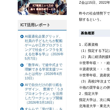
Z会は15日、20
昨今の社会情勢下で
額するという。
ICT活用レポート
募集概要
AI最適化企業グリッド、
社員の子どもたちが配船
1．応募資格
ゲームや工作プログラミ
ングで社会インフラを支
（1）指定する下記
える仕事を学ぶ（2026年
（2）真に経済的援
5月7日）
※世帯年収・・・給
「数学AI」で途中式まで
※資産状況・・・生
理解できる学習支援ツー
ルとは何か（2026年4月
※世帯年収、資産状
13日）
（3）高校2年次まで
AIで自分だけの折り紙を
※他の奨学金との併
デザイン、 豊洲で「うさ
2．指定大学
プロオンライン」を活用
したワークショップ開催
指定大学は、次に掲
（2026年3月18日）
北海道大学・東北大
すららで「学び直し」を