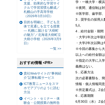
学・一橋大学・横浜
支援、効果的な学習サイ
クルで学習習慣も醸成／
※夜間、通信制は対
札幌山の手高等学校
※医学部、歯学部、
（2026年3月10日）
3．奨学生の採用人
目的を明確に、子ども主
5人
体で見通しを立てる授業
— 札幌に届ける“大樹町
4．給付金額・期間
の魅力”／北海道大樹町立
・大学1年次は年額
大樹小学校（2026年3月9
・大学2年次以降は
日）
一覧 >>
※今回の募集から大
以上への給付金額は
※指定の大学に入学
おすすめ情報 <PR>
義務はない。
5．応募方法
貴社Webサイトの“事例紹
介”記事転載サービス
次の必要書類を、簡
ICT教育ニュースをスマ
情報・個人情報同意
ホでアプリのように読む
※所定書式は、Z会
方法
6．応募期限
イベント・セミナー・体
6月30日（水） Z
験会・公開授業の無料告