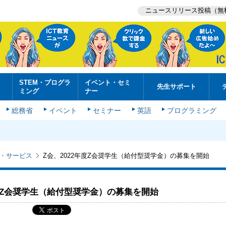
ニュースリリース投稿（無
STEM・プログラ
イベント・セミ
先生サポート
ミング
ナー
総務省
イベント
セミナー
英語
プログラミング
・サービス
Z会、2022年度Z会奨学生（給付型奨学金）の募集を開始
年度Z会奨学生（給付型奨学金）の募集を開始