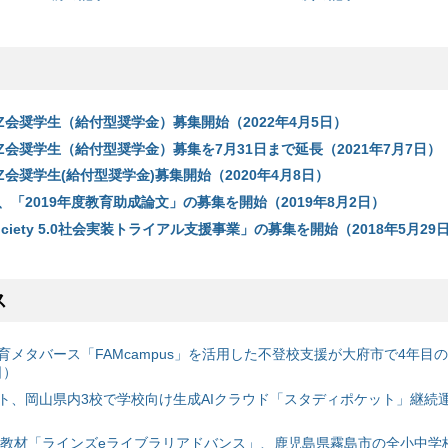
度Z会奨学生（給付型奨学金）募集開始（2022年4月5日）
度Z会奨学生（給付型奨学金）募集を7月31日まで延長（2021年7月7日）
度Z会奨学生(給付型奨学金)募集開始（2020年4月8日）
「2019年度教育助成論文」の募集を開始（2019年8月2日）
ciety 5.0社会実装トライアル支援事業」の募集を開始（2018年5月29
ス
育メタバース「FAMcampus」を活用した不登校支援が大府市で4年目
日）
ト、岡山県内3校で学校向け生成AIクラウド「スタディポケット」継続運用
搭載教材「ラインズeライブラリアドバンス」、鹿児島県霧島市の全小中学