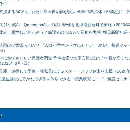
7日）
援するAiCAN、新たに導入自治体が拡大 全国23自治体・65拠点に（20
自治体向け生成AI「QommonsAI」の活用研修を北海道新冠町で実施（2026年
み、親世代と何が違う？保護者の73.5％が変化を実感=朝日新聞社調べ=
I活用は少数派-それでも「AIは小学生から学ばせたい」8割超 =塾選ジャ
7日）
学に進学させたい保護者調査 予備校選びの不安第1位は「学費が高くな
2026年8月7日）
公庫、連携して学生・教職員によるスタートアップ創出を支援（2026年
と児童生徒役に分かれて操作を体験できる「授業研究モード」解説セミナー
日）
せ