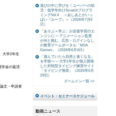
遊びの中に学びを！ユーバーの幼
児・低学年向けScratchプログラ
ミングVol.4 ＜あしあとがいっ
ぱい『ループ』＞（2026年7月6
日）
「あそぶ＋学ぶ」が反復学習のエ
ンジンに ─ アニメーション監督
がAIと挑む、広告・ログインなし
の教育ゲームポータル「NOA
Games」（2026年6月4日）
。大学2年生
「遊んでいたら自然と速くなる」
を学校へ ─ 大学1年生が個人開発
した対戦型タイピング練習サイト
奨学金の返済
「タイピング無双」（2026年5月
29日）
ズームイン一覧 >>
論文・申請者
イベント・セミナースケジュール
動画ニュース