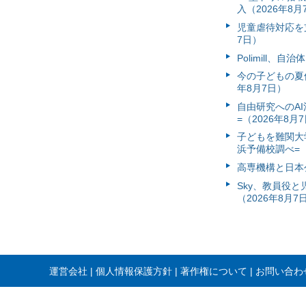
入（2026年8月
児童虐待対応を支
7日）
Polimill、
今の子どもの夏休
年8月7日）
自由研究へのA
=（2026年8月
子どもを難関大
浜予備校調べ=（
高専機構と日本
Sky、教員役
（2026年8月7
運営会社
個人情報保護方針
著作権について
お問い合わ