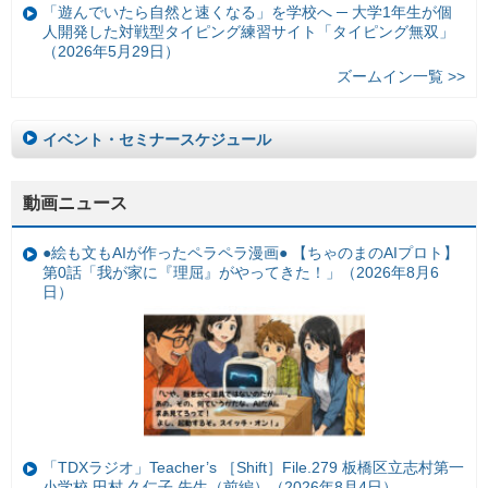
「遊んでいたら自然と速くなる」を学校へ ─ 大学1年生が個
人開発した対戦型タイピング練習サイト「タイピング無双」
（2026年5月29日）
ズームイン一覧 >>
イベント・セミナースケジュール
動画ニュース
●絵も文もAIが作ったペラペラ漫画● 【ちゃのまのAIプロト】
第0話「我が家に『理屈』がやってきた！」（2026年8月6
日）
「TDXラジオ」Teacher’s ［Shift］File.279 板橋区立志村第一
小学校 田村 久仁子 先生（前編）（2026年8月4日）