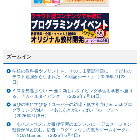
ズームイン
学校の教科書やプリントを、そのまま暗記問題に ─ 子どもの
テスト勉強から生まれた「AI暗記シート」（2026年7月23
日）
ミスを見逃さない ー 全く新しいタイピング学習を学校へ届け
る。「カケルタイピング」（2026年7月14日）
遊びの中に学びを！ユーバーの幼児・低学年向けScratchプロ
グラミングVol.4 ＜あしあとがいっぱい『ループ』＞
（2026年7月6日）
「あそぶ＋学ぶ」が反復学習のエンジンに ─ アニメーション
監督がAIと挑む、広告・ログインなしの教育ゲームポータル
「NOA Games」（2026年6月4日）