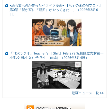
●絵も文もAIが作ったペラペラ漫画● 【ちゃのまのAIプロト】
第0話「我が家に『理屈』がやってきた！」（2026年8月6
日）
「TDXラジオ」Teacher’s ［Shift］File.279 板橋区立志村第一
小学校 田村 久仁子 先生（前編）（2026年8月4日）
動画ニュース一覧 >>