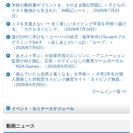
学校の教科書やプリントを、そのまま暗記問題に ─ 子どもの
テスト勉強から生まれた「AI暗記シート」（2026年7月23
日）
ミスを見逃さない ー 全く新しいタイピング学習を学校へ届け
る。「カケルタイピング」（2026年7月14日）
遊びの中に学びを！ユーバーの幼児・低学年向けScratchプロ
グラミングVol.4 ＜あしあとがいっぱい『ループ』＞
（2026年7月6日）
「あそぶ＋学ぶ」が反復学習のエンジンに ─ アニメーション
監督がAIと挑む、広告・ログインなしの教育ゲームポータル
「NOA Games」（2026年6月4日）
「遊んでいたら自然と速くなる」を学校へ ─ 大学1年生が個
人開発した対戦型タイピング練習サイト「タイピング無双」
（2026年5月29日）
ズームイン一覧 >>
イベント・セミナースケジュール
動画ニュース