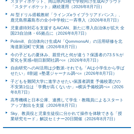
スタディポケット、岡山県内3校で学校向け生成AIクラウド
「スタディポケット」継続運用（2026年8月7日）
AI 型ドリル搭載教材「ラインズeライブラリアドバンス」、
鹿児島県霧島市の全小中学校に一斉導入（2026年8月7日）
児童虐待対応を支援するAiCAN、新たに導入自治体が拡大 全
国23自治体・65拠点に（2026年8月7日）
Polimill、自治体向け生成AI「QommonsAI」の活用研修を北
海道新冠町で実施（2026年8月7日）
今の子どもの夏休み、親世代と何が違う？保護者の73.5％が
変化を実感=朝日新聞社調べ=（2026年8月7日）
自由研究へのAI活用は少数派-それでも「AIは小学生から学ば
せたい」8割超 =塾選ジャーナル調べ=（2026年8月7日）
子どもを難関大学に進学させたい保護者調査 予備校選びの
不安第1位は「学費が高くないか」=横浜予備校調べ=（2026
年8月7日）
高専機構と日本公庫、連携して学生・教職員によるスタート
アップ創出を支援（2026年8月7日）
Sky、教員役と児童生徒役に分かれて操作を体験できる「授
業研究モード」解説セミナー20日開催（2026年8月7日）