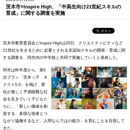
茨木市×Inspire High、「中高生向け21世紀スキルの
育成」に関する調査を実施
茨木市教育委員会とInspire Highは20日、クリエイティビティなど
21世紀を生きるために必要とされる非認知スキルの開発・育成に関
する調査を、同市内の中学校と共同で実施していくと発表した。
同市は昨年度から、第5
次プラン「茨木っ子 ネ
クスト5.0」を掲げ、変
化が激しく予測困難な社
会を生きていく子どもた
ちに、「新しい価値を創
造する、多様な他者とつ
ながり協働するなど、人間ならではの能力」を育むことを目指して
きた。