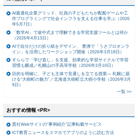
AI最適化企業グリッド、社員の子どもたちが配船ゲームや工
作プログラミングで社会インフラを支える仕事を学ぶ（2026
年5月7日）
「数学AI」で途中式まで理解できる学習支援ツールとは何か
（2026年4月13日）
AIで自分だけの折り紙をデザイン、 豊洲で「うさプロオンラ
イン」を活用したワークショップ開催（2026年3月18日）
すららで「学び直し」を支援、効果的な学習サイクルで学習
習慣も醸成／札幌山の手高等学校（2026年3月10日）
目的を明確に、子ども主体で見通しを立てる授業— 札幌に届
ける“大樹町の魅力”／北海道大樹町立大樹小学校（2026年3月
9日）
一覧 >>
おすすめ情報 <PR>
貴社Webサイトの“事例紹介”記事転載サービス
ICT教育ニュースをスマホでアプリのように読む方法