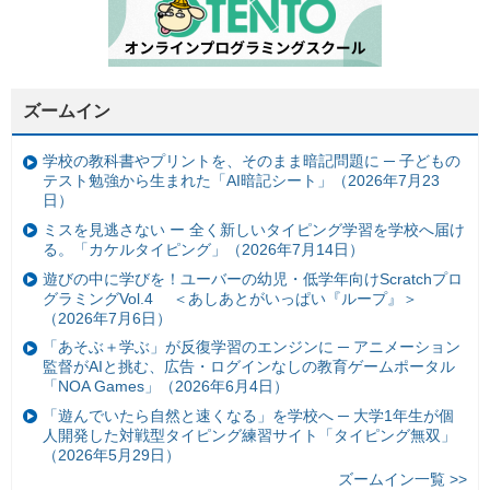
ズームイン
学校の教科書やプリントを、そのまま暗記問題に ─ 子どもの
テスト勉強から生まれた「AI暗記シート」（2026年7月23
日）
ミスを見逃さない ー 全く新しいタイピング学習を学校へ届け
る。「カケルタイピング」（2026年7月14日）
遊びの中に学びを！ユーバーの幼児・低学年向けScratchプロ
グラミングVol.4 ＜あしあとがいっぱい『ループ』＞
（2026年7月6日）
「あそぶ＋学ぶ」が反復学習のエンジンに ─ アニメーション
監督がAIと挑む、広告・ログインなしの教育ゲームポータル
「NOA Games」（2026年6月4日）
「遊んでいたら自然と速くなる」を学校へ ─ 大学1年生が個
人開発した対戦型タイピング練習サイト「タイピング無双」
（2026年5月29日）
ズームイン一覧 >>