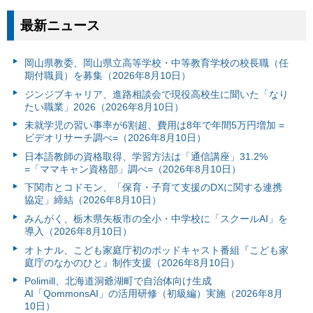
最新ニュース
岡山県教委、岡山県立高等学校・中等教育学校の校長職（任
期付職員）を募集（2026年8月10日）
ジンジブキャリア、進路相談会で現役高校生に聞いた「なり
たい職業」2026（2026年8月10日）
未就学児の習い事率が6割超、費用は8年で年間5万円増加 =
ビデオリサーチ調べ=（2026年8月10日）
日本語教師の資格取得、学習方法は「通信講座」31.2%
=「ママキャン資格部」調べ=（2026年8月10日）
下関市とコドモン、「保育・子育て支援のDXに関する連携
協定」締結（2026年8月10日）
みんがく、栃木県矢板市の全小・中学校に「スクールAI」を
導入（2026年8月10日）
オトナル、こども家庭庁初のポッドキャスト番組『こども家
庭庁のなかのひと』制作支援（2026年8月10日）
Polimill、北海道洞爺湖町で自治体向け生成
AI「QommonsAI」の活用研修（初級編）実施（2026年8月
10日）