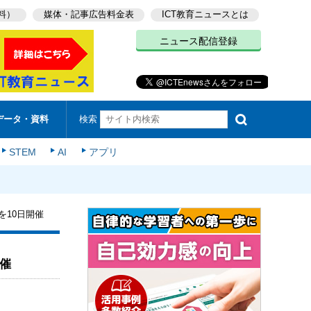
料）
媒体・記事広告料金表
ICT教育ニュースとは
ニュース配信登録
検索
データ・資料
STEM
AI
アプリ
」を10日開催
開催