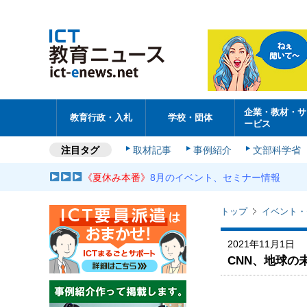
企業・教材・サ
教育行政・入札
学校・団体
ービス
注目タグ
取材記事
事例紹介
文部科学省
《夏休み本番》
8月のイベント、セミナー情報
トップ
イベント・
2021年11月1日
CNN、地球の未