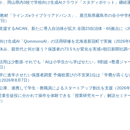
ト、岡山県内3校で学校向け生成AIクラウド「スタディポケット」継続運用
搭載教材「ラインズeライブラリアドバンス」、鹿児島県霧島市の全小中学
7日）
援するAiCAN、新たに導入自治体が拡大 全国23自治体・65拠点に（20
自治体向け生成AI「QommonsAI」の活用研修を北海道新冠町で実施（2026年
み、親世代と何が違う？保護者の73.5％が変化を実感=朝日新聞社調べ=
I活用は少数派-それでも「AIは小学生から学ばせたい」8割超 =塾選ジャ
7日）
学に進学させたい保護者調査 予備校選びの不安第1位は「学費が高くな
2026年8月7日）
公庫、連携して学生・教職員によるスタートアップ創出を支援（2026年
と児童生徒役に分かれて操作を体験できる「授業研究モード」解説セミナー
日）