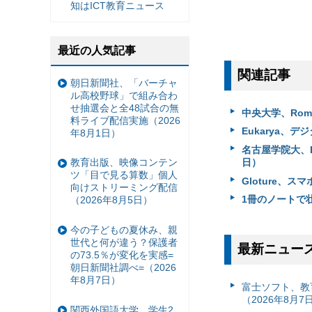
知はICT教育ニュース
最近の人気記事
関連記事
朝日新聞社、「バーチャ
ル高校野球」で組み合わ
せ抽選会と全48試合の無
中央大学、Rome 
料ライブ配信実施（2026
Eukarya、デ
年8月1日）
名古屋学院大、I
日）
教育出版、映像コンテン
ツ「目で見る算数」個人
Gloture、
向けストリーミング配信
1冊のノートで壮
（2026年8月5日）
今の子どもの夏休み、親
世代と何が違う？保護者
最新ニュー
の73.5％が変化を実感=
朝日新聞社調べ=（2026
年8月7日）
富⼠ソフト、教
（2026年8月7
関西外国語大学、学生2