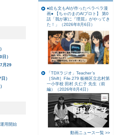
●絵も文もAIが作ったペラペラ漫
画● 【ちゃのまのAIプロト】 第0
話「我が家に『理屈』がやってき
た！」（2026年8月6日）
日）
10日）
7月29
「TDXラジオ」Teacher’s
7日）
［Shift］File.279 板橋区立志村第
一小学校 田村 久仁子 先生（前
日）
編）（2026年8月4日）
の運用開始
動画ニュース一覧 >>