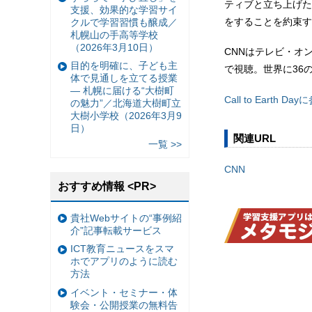
ティブと立ち上げた「
支援、効果的な学習サイ
をすることを約束す
クルで学習習慣も醸成／
札幌山の手高等学校
（2026年3月10日）
CNNはテレビ・オ
目的を明確に、子ども主
で視聴。世界に36
体で見通しを立てる授業
— 札幌に届ける“大樹町
Call to Earth Da
の魅力”／北海道大樹町立
大樹小学校（2026年3月9
日）
関連URL
一覧 >>
CNN
おすすめ情報 <PR>
貴社Webサイトの“事例紹
介”記事転載サービス
ICT教育ニュースをスマ
ホでアプリのように読む
方法
イベント・セミナー・体
験会・公開授業の無料告