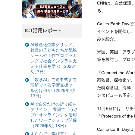
CNNは、自然保護、環
る。
Call to Ea
ICT活用レポート
イベントを開催し、
みを紹介。
AI最適化企業グリッド、
社員の子どもたちが配船
米国、英国、アラブ
ゲームや工作プログラミ
策を検討し、プロジ
ングで社会インフラを支
える仕事を学ぶ（2026年
5月7日）
「Connect the 
「数学AI」で途中式まで
画監督、探検家で、ロ
理解できる学習支援ツー
た特別番組。海洋、
ルとは何か（2026年4月
ンタビューも予定。
13日）
AIで自分だけの折り紙を
11月6日には、リチ
デザイン、 豊洲で「うさ
プロオンライン」を活用
「Protectors 
したワークショップ開催
（2026年3月18日）
Call to Ear
すららで「学び直し」を