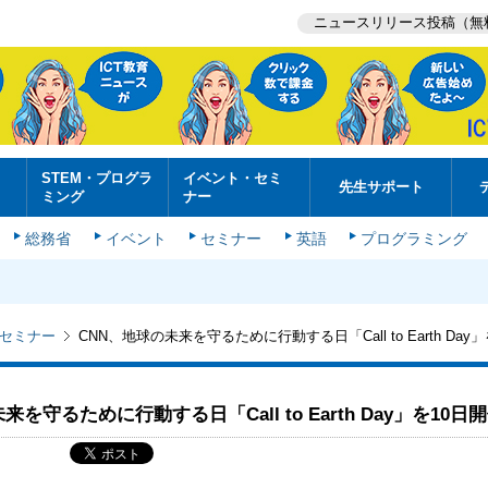
ニュースリリース投稿（無
STEM・プログラ
イベント・セミ
先生サポート
ミング
ナー
総務省
イベント
セミナー
英語
プログラミング
セミナー
CNN、地球の未来を守るために行動する日「Call to Earth Day
来を守るために行動する日「Call to Earth Day」を10日