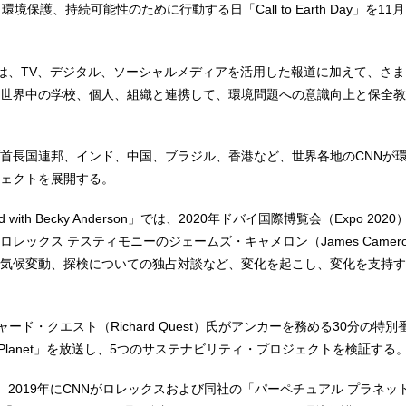
境保護、持続可能性のために行動する日「Call to Earth Day」を11
rth Dayでは、TV、デジタル、ソーシャルメディアを活用した報道に加えて、
世界中の学校、個人、組織と連携して、環境問題への意識向上と保全教
首長国連邦、インド、中国、ブラジル、香港など、世界各地のCNNが
ェクトを展開する。
World with Becky Anderson」では、2020年ドバイ国際博覧会（Expo 2
レックス テスティモニーのジェームズ・キャメロン（James Camer
気候変動、探検についての独占対談など、変化を起こし、変化を支持す
ャード・クエスト（Richard Quest）氏がアンカーを務める30分の特別
of the Planet」を放送し、5つのサステナビリティ・プロジェクトを検証する
th Dayは、2019年にCNNがロレックスおよび同社の「パーペチュアル プラネ