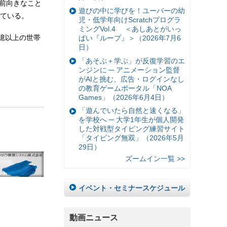
に前向きなこと
遊びの中に学びを！ユーバーの幼
ている。
児・低学年向けScratchプログラ
ミングVol.4 ＜あしあとがいっ
5億以上の世帯
ぱい『ループ』＞（2026年7月6
日）
「あそぶ＋学ぶ」が反復学習のエ
ンジンに ─ アニメーション監督
がAIと挑む、広告・ログインなし
の教育ゲームポータル「NOA
Games」（2026年6月4日）
「遊んでいたら自然と速くなる」
を学校へ ─ 大学1年生が個人開発
した対戦型タイピング練習サイト
「タイピング無双」（2026年5月
29日）
ズームイン一覧 >>
イベント・セミナースケジュール
動画ニュース