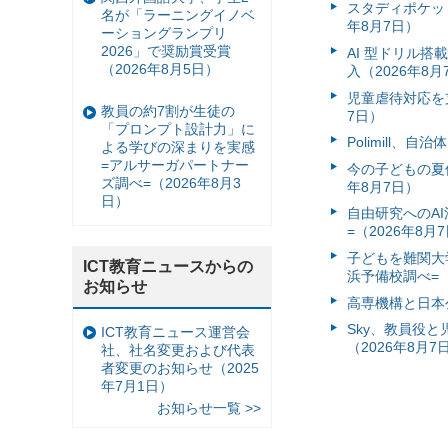
スタディポケッ
名が「ラーニングイノベ
年8月7日）
ーショングランプリ
2026」で奨励賞受賞
AI 型ドリル
（2026年8月5日）
入（2026年8月
児童虐待対応を支
教員の約7割が生徒の
7日）
「プロンプト設計力」に
Polimill、
よる学びの深まりを実感
=アルサーガパートナー
今の子どもの夏休
ズ調べ=（2026年8月3
年8月7日）
日）
自由研究へのA
=（2026年8月
子どもを難関大
ICT教育ニュースからの
浜予備校調べ=（
お知らせ
高専機構と日本
Sky、教員役
ICT教育ニュース運営会
（2026年8月7
社、社名変更および代表
者変更のお知らせ（2025
年7月1日）
お知らせ一覧 >>