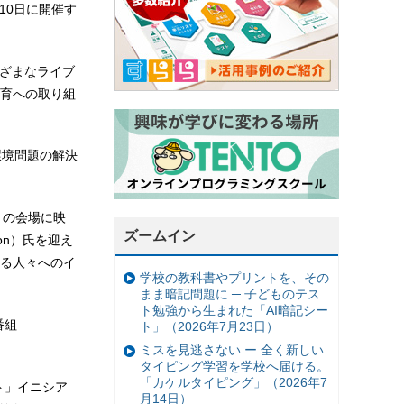
月10日に開催す
さまざまなライブ
育への取り組
環境問題の解決
020）の会場に映
ズームイン
on）氏を迎え
る人々へのイ
学校の教科書やプリントを、その
まま暗記問題に ─ 子どものテス
ト勉強から生まれた「AI暗記シー
番組
ト」（2026年7月23日）
。
ミスを見逃さない ー 全く新しい
タイピング学習を学校へ届ける。
「カケルタイピング」（2026年7
ット」イニシア
月14日）