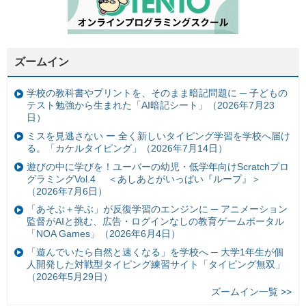
ズームイン
学校の教科書やプリントを、そのまま暗記問題に ─ 子どもの
テスト勉強から生まれた「AI暗記シート」（2026年7月23
日）
ミスを見逃さない ー 全く新しいタイピング学習を学校へ届け
る。「カケルタイピング」（2026年7月14日）
遊びの中に学びを！ユーバーの幼児・低学年向けScratchプロ
グラミングVol.4 ＜あしあとがいっぱい『ループ』＞
（2026年7月6日）
「あそぶ＋学ぶ」が反復学習のエンジンに ─ アニメーション
監督がAIと挑む、広告・ログインなしの教育ゲームポータル
「NOA Games」（2026年6月4日）
「遊んでいたら自然と速くなる」を学校へ ─ 大学1年生が個
人開発した対戦型タイピング練習サイト「タイピング無双」
（2026年5月29日）
ズームイン一覧 >>