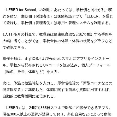
「LEBER for School」の利用にあたっては、学校側と同社が利用契
約を結び、生徒側（保護者側）は医療相談アプリ「LEBER」を通じ
て登録し、学校側（管理者側）は専用の管理システムを利用する。
1人11円/月の料金で、教職員は健康観察票など紙で集計する手間を
大幅に省くことができ、学校全体の体温・体調の状況をグラフなど
で確認できる。
操作手順は、まずiOSおよびAndroidスマホにアプリをインストー
ル。学校から配布されるQRコードを読み込み、個人プロフィール
（氏名、身長、体重など）を入力。
次に、体温と検温時刻を入力し、厚労省推奨の「新型コロナなどの
健康観察票」に準拠した、体調に関する簡単な質問に回答すれば、
自動的に教育機関に送信される。
「LEBER」は、24時間365⽇スマホで医師に相談ができるアプリ。
現在300⼈以上の医師が登録しており、外出⾃粛などによって病院