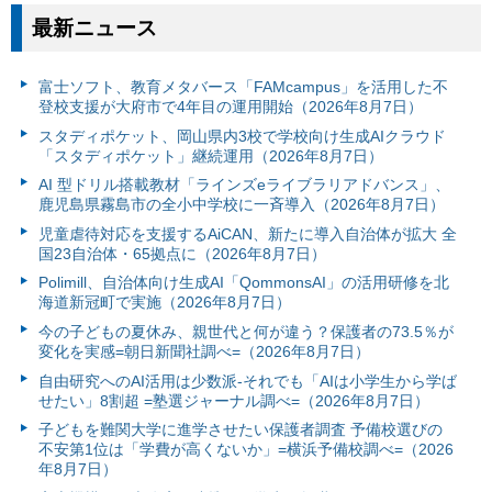
最新ニュース
富⼠ソフト、教育メタバース「FAMcampus」を活用した不
登校支援が大府市で4年目の運用開始（2026年8月7日）
スタディポケット、岡山県内3校で学校向け生成AIクラウド
「スタディポケット」継続運用（2026年8月7日）
AI 型ドリル搭載教材「ラインズeライブラリアドバンス」、
鹿児島県霧島市の全小中学校に一斉導入（2026年8月7日）
児童虐待対応を支援するAiCAN、新たに導入自治体が拡大 全
国23自治体・65拠点に（2026年8月7日）
Polimill、自治体向け生成AI「QommonsAI」の活用研修を北
海道新冠町で実施（2026年8月7日）
今の子どもの夏休み、親世代と何が違う？保護者の73.5％が
変化を実感=朝日新聞社調べ=（2026年8月7日）
自由研究へのAI活用は少数派-それでも「AIは小学生から学ば
せたい」8割超 =塾選ジャーナル調べ=（2026年8月7日）
子どもを難関大学に進学させたい保護者調査 予備校選びの
不安第1位は「学費が高くないか」=横浜予備校調べ=（2026
年8月7日）