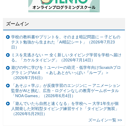
ズームイン
学校の教科書やプリントを、そのまま暗記問題に ─ 子どもの
テスト勉強から生まれた「AI暗記シート」（2026年7月23
日）
ミスを見逃さない ー 全く新しいタイピング学習を学校へ届け
る。「カケルタイピング」（2026年7月14日）
遊びの中に学びを！ユーバーの幼児・低学年向けScratchプロ
グラミングVol.4 ＜あしあとがいっぱい『ループ』＞
（2026年7月6日）
「あそぶ＋学ぶ」が反復学習のエンジンに ─ アニメーション
監督がAIと挑む、広告・ログインなしの教育ゲームポータル
「NOA Games」（2026年6月4日）
「遊んでいたら自然と速くなる」を学校へ ─ 大学1年生が個
人開発した対戦型タイピング練習サイト「タイピング無双」
（2026年5月29日）
ズームイン一覧 >>