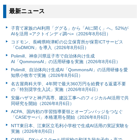
最新ニュース
子育て家族のAI利用「ググる」から「AIに聞く」へ。52%が
AIを活用 =アクトインディ調べ=（2026年8月6日）
コドモン、長崎県時津町の公立保育所が保育ICTサービス
「CoDMON」を導入（2026年8月6日）
Polimill、神奈川県逗子市で自治体向け生成
AI「QommonsAI」の活用研修を実施（2026年8月6日）
Polimill、自治体向け生成AI「QommonsAI」の活用研修を愛
知県小牧市で実施（2026年8月6日）
名古屋商科大学、4年間で最大360万円を給費する返還不要
の「特別奨学生入試」実施（2026年8月6日）
安藤ハザマと神戸高専、建設工事へのフィジカルAI活用で共
同研究を開始（2026年8月6日）
ACPA、国内初の学習指導要領とオープンバッジをつなぐ
「CASEサーバ」本格運用を開始（2026年8月6日）
NTT東日本、江東区立毛利小学校で生成AI活用の実証実験を
実施（2026年8月6日）
C&R社、DXハイスクール採択校の和洋九段女子中・高で