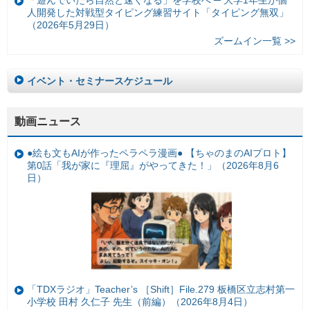
「遊んでいたら自然と速くなる」を学校へ ─ 大学1年生が個
人開発した対戦型タイピング練習サイト「タイピング無双」
（2026年5月29日）
ズームイン一覧 >>
イベント・セミナースケジュール
動画ニュース
●絵も文もAIが作ったペラペラ漫画● 【ちゃのまのAIプロト】
第0話「我が家に『理屈』がやってきた！」（2026年8月6
日）
「TDXラジオ」Teacher’s ［Shift］File.279 板橋区立志村第一
小学校 田村 久仁子 先生（前編）（2026年8月4日）