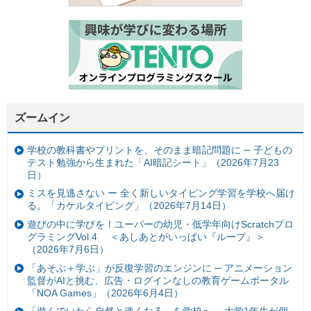
ズームイン
学校の教科書やプリントを、そのまま暗記問題に ─ 子どもの
テスト勉強から生まれた「AI暗記シート」（2026年7月23
日）
ミスを見逃さない ー 全く新しいタイピング学習を学校へ届け
る。「カケルタイピング」（2026年7月14日）
遊びの中に学びを！ユーバーの幼児・低学年向けScratchプロ
グラミングVol.4 ＜あしあとがいっぱい『ループ』＞
（2026年7月6日）
「あそぶ＋学ぶ」が反復学習のエンジンに ─ アニメーション
監督がAIと挑む、広告・ログインなしの教育ゲームポータル
「NOA Games」（2026年6月4日）