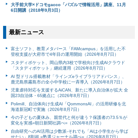
大手前大学×ドコモgacco「パズルで情報活用」講座、11月
6日開講（2018年9月3日）
最新ニュース
富⼠ソフト、教育メタバース「FAMcampus」を活用した不
登校支援が大府市で4年目の運用開始（2026年8月7日）
スタディポケット、岡山県内3校で学校向け生成AIクラウド
「スタディポケット」継続運用（2026年8月7日）
AI 型ドリル搭載教材「ラインズeライブラリアドバンス」、
鹿児島県霧島市の全小中学校に一斉導入（2026年8月7日）
児童虐待対応を支援するAiCAN、新たに導入自治体が拡大 全
国23自治体・65拠点に（2026年8月7日）
Polimill、自治体向け生成AI「QommonsAI」の活用研修を北
海道新冠町で実施（2026年8月7日）
今の子どもの夏休み、親世代と何が違う？保護者の73.5％が
変化を実感=朝日新聞社調べ=（2026年8月7日）
自由研究へのAI活用は少数派-それでも「AIは小学生から学ば
せたい」8割超 =塾選ジャーナル調べ=（2026年8月7日）