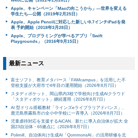
Webに公開（2022年1月28日）
Apple、キャンペーン「Macの向こうから」―世界を変える
学生たち―公開（2019年2月25日）
Apple、Apple Pencilに対応した新しい9.7インチiPadを発
表 予約開始（2018年3月28日）
Apple、プログラミングが学べるアプリ「Swift
Playgrounds」（2016年9月15日）
最新ニュース
富⼠ソフト、教育メタバース「FAMcampus」を活用した不
登校支援が大府市で4年目の運用開始（2026年8月7日）
スタディポケット、岡山県内3校で学校向け生成AIクラウド
「スタディポケット」継続運用（2026年8月7日）
AI 型ドリル搭載教材「ラインズeライブラリアドバンス」、
鹿児島県霧島市の全小中学校に一斉導入（2026年8月7日）
児童虐待対応を支援するAiCAN、新たに導入自治体が拡大 全
国23自治体・65拠点に（2026年8月7日）
Polimill、自治体向け生成AI「QommonsAI」の活用研修を北