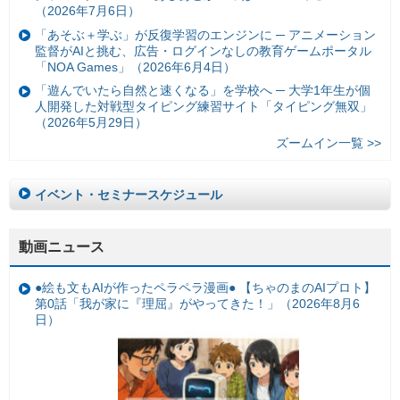
（2026年7月6日）
「あそぶ＋学ぶ」が反復学習のエンジンに ─ アニメーション
監督がAIと挑む、広告・ログインなしの教育ゲームポータル
「NOA Games」（2026年6月4日）
「遊んでいたら自然と速くなる」を学校へ ─ 大学1年生が個
人開発した対戦型タイピング練習サイト「タイピング無双」
（2026年5月29日）
ズームイン一覧 >>
イベント・セミナースケジュール
動画ニュース
●絵も文もAIが作ったペラペラ漫画● 【ちゃのまのAIプロト】
第0話「我が家に『理屈』がやってきた！」（2026年8月6
日）