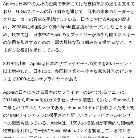
Appleは日本中の大小の企業で未来に向けた技術革新の雇用を支えて
おり、GIGAスクールの取り組みを通じて、日本の未来のリーダーと
クリエーターの育成を手助けしている。日本におけるAppleの歴史
は、2003年に米国以外で初のApple直営店がオープンしたことを含
め、現在では、日本中のAppleのサプライヤーが再生可能エネルギー
の使用を加速するための一層大規模な取り組みを支援するなど、さ
まざまな役割を果たしている。
2019年以来、Appleは日本のサプライヤーへの支出を30パーセント
以上増やした。日本には、多国籍企業から小さな家族経営のビジネ
スまで1000社近いサプライヤーがある。
Appleの日本における最大のサプライヤーの1社であるソニーは、
2011年からiPhone用のカメラセンサーを製造しており、iPhoneの中
で最もパワフルなカメラである、iPhone 14 Proに搭載された史上初
の48MPメインカメラに採用された新しいクアッドピクセルセンサ
ーの製造も担っている。Appleは、155人の従業員が革新的な細幅織
物技術を利用して一部のApple Watchバンドを製造している福井県