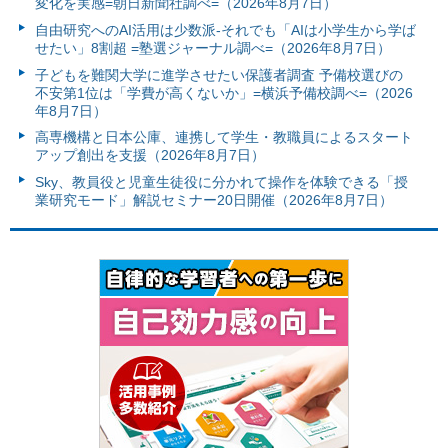
変化を実感=朝日新聞社調べ=（2026年8月7日）
自由研究へのAI活用は少数派-それでも「AIは小学生から学ば
せたい」8割超 =塾選ジャーナル調べ=（2026年8月7日）
子どもを難関大学に進学させたい保護者調査 予備校選びの
不安第1位は「学費が高くないか」=横浜予備校調べ=（2026
年8月7日）
高専機構と日本公庫、連携して学生・教職員によるスタート
アップ創出を支援（2026年8月7日）
Sky、教員役と児童生徒役に分かれて操作を体験できる「授
業研究モード」解説セミナー20日開催（2026年8月7日）