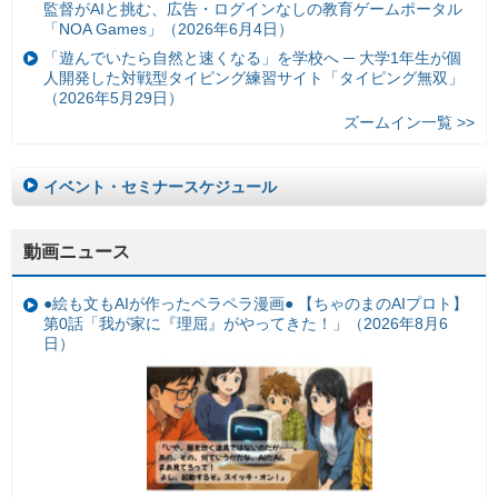
監督がAIと挑む、広告・ログインなしの教育ゲームポータル
「NOA Games」（2026年6月4日）
「遊んでいたら自然と速くなる」を学校へ ─ 大学1年生が個
人開発した対戦型タイピング練習サイト「タイピング無双」
（2026年5月29日）
ズームイン一覧 >>
イベント・セミナースケジュール
動画ニュース
●絵も文もAIが作ったペラペラ漫画● 【ちゃのまのAIプロト】
第0話「我が家に『理屈』がやってきた！」（2026年8月6
日）