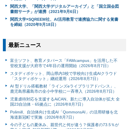
関西大学、「関西大学デジタルアーカイブ」と「国立国会図
書館サーチ」が連携（2021年9月6日）
関西大学×SQREEM社、AI活用教育で連携協力に関する覚書
を締結（2020年9月18日）
最新ニュース
富⼠ソフト、教育メタバース「FAMcampus」を活用した不
登校支援が大府市で4年目の運用開始（2026年8月7日）
スタディポケット、岡山県内3校で学校向け生成AIクラウド
「スタディポケット」継続運用（2026年8月7日）
AI 型ドリル搭載教材「ラインズeライブラリアドバンス」、
鹿児島県霧島市の全小中学校に一斉導入（2026年8月7日）
児童虐待対応を支援するAiCAN、新たに導入自治体が拡大 全
国23自治体・65拠点に（2026年8月7日）
Polimill、自治体向け生成AI「QommonsAI」の活用研修を北
海道新冠町で実施（2026年8月7日）
今の子どもの夏休み、親世代と何が違う？保護者の73.5％が