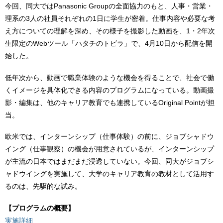
今回、同大ではPanasonic Groupの全面協力のもと、人事・営業・
理系の3人の社員それぞれの1日に学生が密着。仕事内容や必要な考
え方についての理解を深め、その様子を撮影した動画を、1・2年次
生限定のWebツール「ハタチのトビラ」で、4月10日から配信を開
始した。
低年次から、動画で職業体験のような機会を得ることで、社会で働
くイメージを具体化できる内容のプログラムになっている。動画撮
影・編集は、他のキャリア教育でも連携しているOriginal Pointが担
当。
欧米では、インターンシップ（仕事体験）の前に、ジョブシャドウ
イング（仕事観察）の機会が用意されているが、インターンシップ
が主流の日本ではまだまだ浸透していない。今回、同大がジョブシ
ャドウイングを実施して、大学のキャリア教育の教材として活用す
るのは、先駆的な試み。
【プログラムの概要】
実施詳細