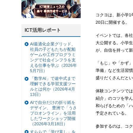
コクヨは、新小学1
20日に開催する。
ICT活用レポート
イベントでは、各社
大公開する。小学生
AI最適化企業グリッド、
社員の子どもたちが配船
が、自信を持って新
ゲームや工作プログラミ
ングで社会インフラを支
「もじ」や「かず」
える仕事を学ぶ（2026年
準備」など生活習慣
5月7日）
盛りだくさんだとい
「数学AI」で途中式まで
理解できる学習支援ツー
ルとは何か（2026年4月
体験コンテンツでは
13日）
紹介」のコツを学ん
AIで自分だけの折り紙を
和らげるための「ハ
デザイン、 豊洲で「うさ
プロオンライン」を活用
予定されている。
したワークショップ開催
（2026年3月18日）
参加するのは、コクヨ、
すららで「学び直し」を