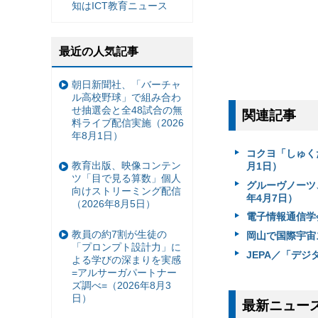
知はICT教育ニュース
最近の人気記事
朝日新聞社、「バーチャ
ル高校野球」で組み合わ
せ抽選会と全48試合の無
関連記事
料ライブ配信実施（2026
年8月1日）
コクヨ「しゅく
教育出版、映像コンテン
月1日）
ツ「目で見る算数」個人
グルーヴノーツ、
向けストリーミング配信
年4月7日）
（2026年8月5日）
電子情報通信学会
教員の約7割が生徒の
岡山で国際宇宙
「プロンプト設計力」に
JEPA／「デジ
よる学びの深まりを実感
=アルサーガパートナー
ズ調べ=（2026年8月3
日）
最新ニュー