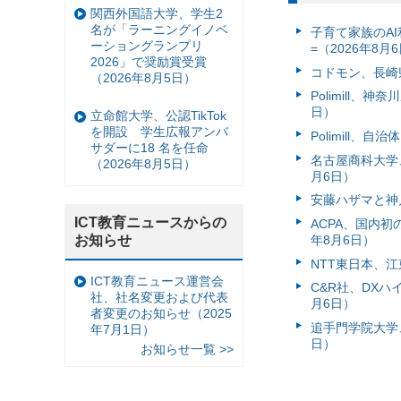
関西外国語大学、学生2
名が「ラーニングイノベ
子育て家族のAI
ーショングランプリ
=（2026年8月
2026」で奨励賞受賞
コドモン、長崎県
（2026年8月5日）
Polimill、
日）
立命館大学、公認TikTok
を開設 学生広報アンバ
Polimill、
サダーに18 名を任命
名古屋商科大学
（2026年8月5日）
月6日）
安藤ハザマと神
ICT教育ニュースからの
ACPA、国内
お知らせ
年8月6日）
NTT東日本、江
ICT教育ニュース運営会
C&R社、DX
社、社名変更および代表
月6日）
者変更のお知らせ（2025
追手門学院大学、
年7月1日）
日）
お知らせ一覧 >>