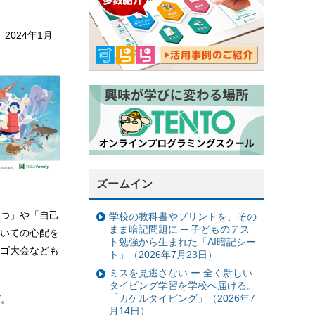
024年1月
ズームイン
つ」や「自己
学校の教科書やプリントを、その
まま暗記問題に ─ 子どものテス
いての心配を
ト勉強から生まれた「AI暗記シー
ゴ大会なども
ト」（2026年7月23日）
ミスを見逃さない ー 全く新しい
タイピング学習を学校へ届ける。
「カケルタイピング」（2026年7
ど。
月14日）