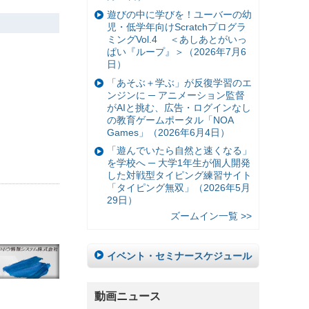
遊びの中に学びを！ユーバーの幼
児・低学年向けScratchプログラ
ミングVol.4 ＜あしあとがいっ
ぱい『ループ』＞（2026年7月6
日）
「あそぶ＋学ぶ」が反復学習のエ
ンジンに ─ アニメーション監督
がAIと挑む、広告・ログインなし
の教育ゲームポータル「NOA
Games」（2026年6月4日）
「遊んでいたら自然と速くなる」
を学校へ ─ 大学1年生が個人開発
した対戦型タイピング練習サイト
「タイピング無双」（2026年5月
29日）
ズームイン一覧 >>
イベント・セミナースケジュール
動画ニュース