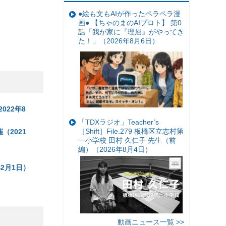
●絵も文もAIが作ったペラペラ漫
画● 【ちゃのまのAIプロト】 第0
話「我が家に『理屈』がやってき
た！」（2026年8月6日）
22年8
「TDXラジオ」Teacher’s
［Shift］File.279 板橋区立志村第
（2021
一小学校 田村 久仁子 先生（前
編）（2026年8月4日）
2月1日）
動画ニュース一覧 >>