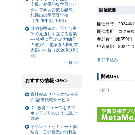
支援、効果的な学習サイ
クルで学習習慣も醸成／
開催概要
札幌山の手高等学校
（2026年3月10日）
開催日時：2024年
目的を明確に、子ども主
開催場所：コクヨ東
体で見通しを立てる授業
参加費：1組550円
— 札幌に届ける“大樹町
の魅力”／北海道大樹町立
申込締切：2024年1月
大樹小学校（2026年3月9
日）
参加申込み
一覧 >>
関連URL
おすすめ情報 <PR>
コクヨ
貴社Webサイトの“事例紹
介”記事転載サービス
ICT教育ニュースをスマ
ホでアプリのように読む
方法
イベント・セミナー・体
験会・公開授業の無料告