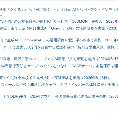
利用「ググる」から「AIに聞く」へ。52%がAIを活用 =アクトインディ
6日）
時津町の公立保育所が保育ICTサービス「CoDMON」を導入（2026年
神奈川県逗子市で自治体向け生成AI「QommonsAI」の活用研修を実施（2026
自治体向け生成AI「QommonsAI」の活用研修を愛知県小牧市で実施（2026年
、4年間で最大360万円を給費する返還不要の「特別奨学生入試」実施（2
戸高専、建設工事へのフィジカルAI活用で共同研究を開始（2026年8月
初の学習指導要領とオープンバッジをつなぐ「CASEサーバ」本格運用を開始
東区立毛利小学校で生成AI活用の実証実験を実施（2026年8月6日）
ハイスクール採択校の和洋九段女子中・高で「メタバース体験講座」実施（2
全学DL率99％「OIDAIアプリ」その開発背景に迫る記事を公開（2026