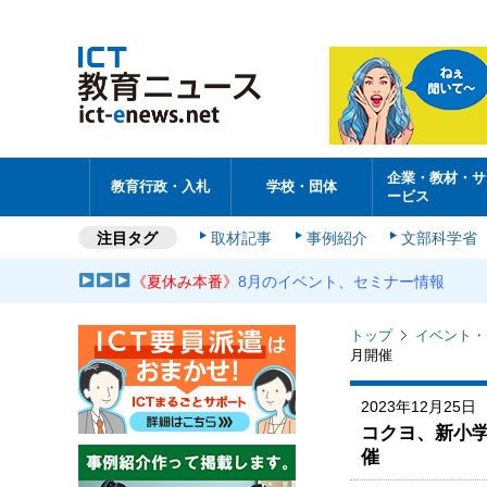
企業・教材・サ
教育行政・入札
学校・団体
ービス
注目タグ
取材記事
事例紹介
文部科学省
《夏休み本番》
8月のイベント、セミナー情報
トップ
イベント・
月開催
2023年12月25日
コクヨ、新小学
催