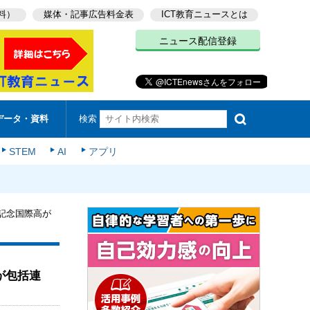
料）
媒体・記事広告料金表
ICT教育ニュースとは
ニュース配信登録
検索
データ・資料
STEM
AI
アプリ
記念国際高が
が包括連