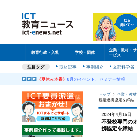
企業・教材・サ
教育行政・入札
学校・団体
ービス
注目タグ
取材記事
事例紹介
文部科学省
《夏休み本番》
8月のイベント、セミナー情報
トップ
企業・教材
包括連携協定を締結
2024年4月15日
不登校専門の
携協定を締結