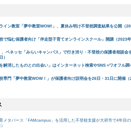
ライン教室「夢中教室WOW!」、夏休み明け不登校調査結果を公開（202
校で悩む保護者向け「伴走型子育てオンラインスクール」開講（2023年5
 ! 、ベネッセ「みらいキャンパス」で行き渋り・不登校の保護者相談会
1日）
を解消したものとの出会い」はインターネット検索やSNS =ワオフル調べ=
校専門「夢中教室WOW！」が保護者向け説明会を26日・31日に開催（20
ス
育メタバース「FAMcampus」を活用した不登校支援が大府市で4年目
日）