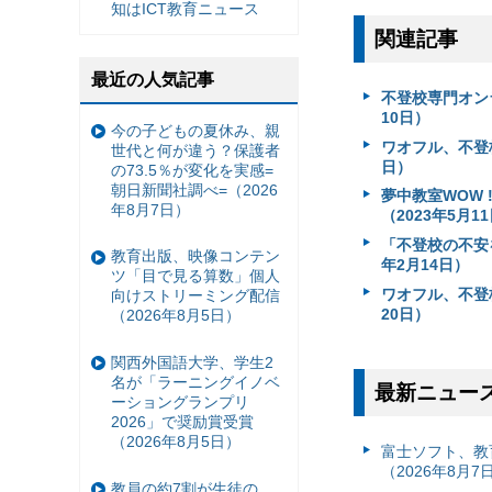
知はICT教育ニュース
関連記事
最近の人気記事
不登校専門オン
10日）
今の子どもの夏休み、親
ワオフル、不登
世代と何が違う？保護者
日）
の73.5％が変化を実感=
朝日新聞社調べ=（2026
夢中教室WOW
年8月7日）
（2023年5月1
「不登校の不安
教育出版、映像コンテン
年2月14日）
ツ「目で見る算数」個人
ワオフル、不登
向けストリーミング配信
20日）
（2026年8月5日）
関西外国語大学、学生2
名が「ラーニングイノベ
最新ニュー
ーショングランプリ
2026」で奨励賞受賞
（2026年8月5日）
富⼠ソフト、教
（2026年8月7
教員の約7割が生徒の