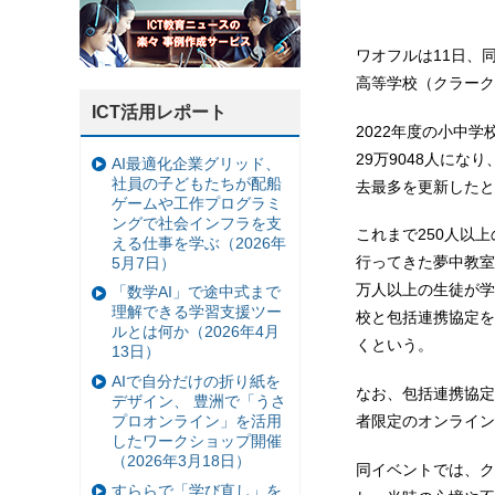
ワオフルは11日、
高等学校（クラーク
ICT活用レポート
2022年度の小中
29万9048人になり
AI最適化企業グリッド、
社員の子どもたちが配船
去最多を更新したと
ゲームや工作プログラミ
ングで社会インフラを支
これまで250人以
える仕事を学ぶ（2026年
行ってきた夢中教室
5月7日）
万人以上の生徒が学
「数学AI」で途中式まで
理解できる学習支援ツー
校と包括連携協定を
ルとは何か（2026年4月
くという。
13日）
AIで自分だけの折り紙を
なお、包括連携協定
デザイン、 豊洲で「うさ
プロオンライン」を活用
者限定のオンライン
したワークショップ開催
（2026年3月18日）
同イベントでは、ク
すららで「学び直し」を