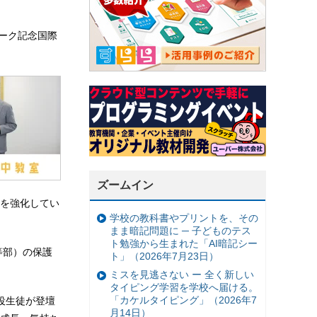
ーク記念国際
ズームイン
を強化してい
学校の教科書やプリントを、その
まま暗記問題に ─ 子どものテス
ト勉強から生まれた「AI暗記シー
等部）の保護
ト」（2026年7月23日）
ミスを見逃さない ー 全く新しい
タイピング学習を学校へ届ける。
「カケルタイピング」（2026年7
役生徒が登壇
月14日）