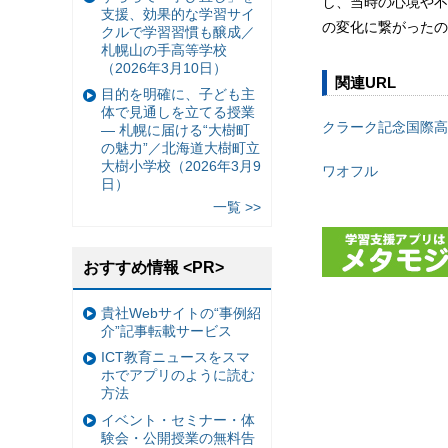
し、当時の心境や不
支援、効果的な学習サイ
の変化に繋がったの
クルで学習習慣も醸成／
札幌山の手高等学校
（2026年3月10日）
関連URL
目的を明確に、子ども主
体で見通しを立てる授業
クラーク記念国際高
— 札幌に届ける“大樹町
の魅力”／北海道大樹町立
大樹小学校（2026年3月9
ワオフル
日）
一覧 >>
おすすめ情報 <PR>
貴社Webサイトの“事例紹
介”記事転載サービス
ICT教育ニュースをスマ
ホでアプリのように読む
方法
イベント・セミナー・体
験会・公開授業の無料告