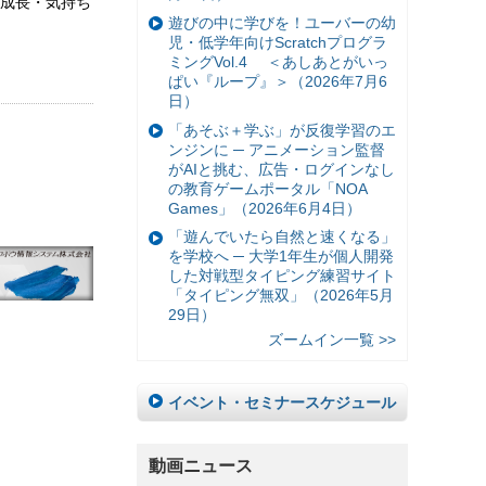
成長・気持ち
遊びの中に学びを！ユーバーの幼
児・低学年向けScratchプログラ
ミングVol.4 ＜あしあとがいっ
ぱい『ループ』＞（2026年7月6
日）
「あそぶ＋学ぶ」が反復学習のエ
ンジンに ─ アニメーション監督
がAIと挑む、広告・ログインなし
の教育ゲームポータル「NOA
Games」（2026年6月4日）
「遊んでいたら自然と速くなる」
を学校へ ─ 大学1年生が個人開発
した対戦型タイピング練習サイト
「タイピング無双」（2026年5月
29日）
ズームイン一覧 >>
イベント・セミナースケジュール
動画ニュース