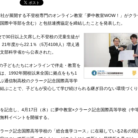
同社が展開する不登校専門のオンライン教室「夢中教室WOW！」がクラ
国際中等部を含む）と包括連携協定を締結したことを発表した。
学校で30日以上欠席した不登校の児童生徒が
、21年度から22.1％（5万4108人）増え過
文部科学省から公表された。
上の子どもたちにオンラインで伴走・教育を
は、1992年開校以来全国に拠点をもち1
ぶ通信制高校のクラーク記念国際高等学
結ぶことで、子どもが安心して学び続けられる継ぎ目のない環境づくり
を記念し、4月17日（水）に夢中教室×クラーク記念国際高等学校（中
無料イベントを開催する。
ラーク記念国際高等学校の「総合進学コース」に在籍している2名の現