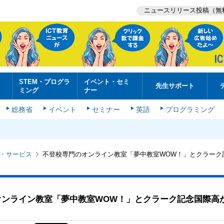
ニュースリリース投稿（無
STEM・プログラ
イベント・セミ
先生サポート
ミング
ナー
総務省
イベント
セミナー
英語
プログラミング
・サービス
不登校専門のオンライン教室「夢中教室WOW！」とクラーク
オンライン教室「夢中教室WOW！」とクラーク記念国際高