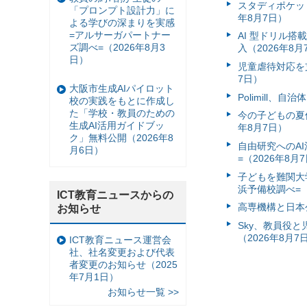
スタディポケッ
「プロンプト設計力」に
年8月7日）
よる学びの深まりを実感
=アルサーガパートナー
AI 型ドリル
ズ調べ=（2026年8月3
入（2026年8月
日）
児童虐待対応を支
7日）
大阪市生成AIパイロット
Polimill、
校の実践をもとに作成し
た「学校・教員のための
今の子どもの夏休
生成AI活用ガイドブッ
年8月7日）
ク」無料公開（2026年8
自由研究へのA
月6日）
=（2026年8月
子どもを難関大
浜予備校調べ=（
ICT教育ニュースからの
高専機構と日本
お知らせ
Sky、教員役
（2026年8月7
ICT教育ニュース運営会
社、社名変更および代表
者変更のお知らせ（2025
年7月1日）
お知らせ一覧 >>