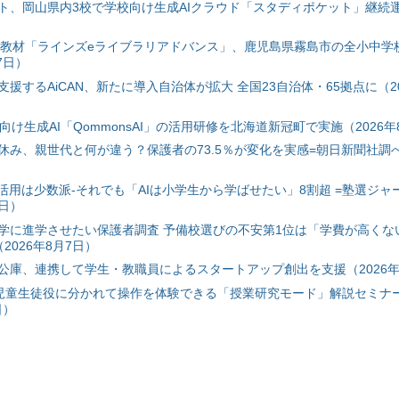
ト、岡山県内3校で学校向け生成AIクラウド「スタディポケット」継続運用
搭載教材「ラインズeライブラリアドバンス」、鹿児島県霧島市の全小中学
7日）
援するAiCAN、新たに導入自治体が拡大 全国23自治体・65拠点に（20
自治体向け生成AI「QommonsAI」の活用研修を北海道新冠町で実施（2026年
み、親世代と何が違う？保護者の73.5％が変化を実感=朝日新聞社調べ=
I活用は少数派-それでも「AIは小学生から学ばせたい」8割超 =塾選ジャ
7日）
学に進学させたい保護者調査 予備校選びの不安第1位は「学費が高くな
2026年8月7日）
公庫、連携して学生・教職員によるスタートアップ創出を支援（2026年
と児童生徒役に分かれて操作を体験できる「授業研究モード」解説セミナー
日）