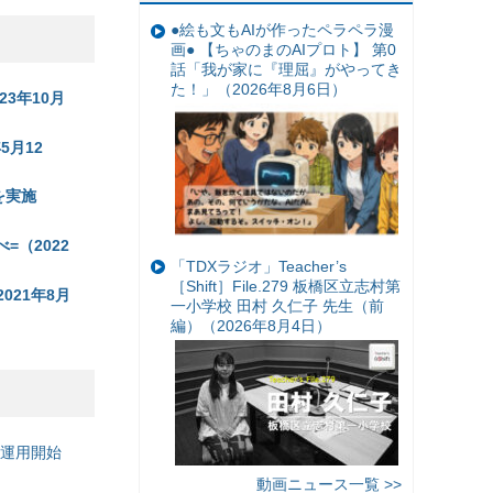
●絵も文もAIが作ったペラペラ漫
画● 【ちゃのまのAIプロト】 第0
話「我が家に『理屈』がやってき
た！」（2026年8月6日）
3年10月
月12
を実施
（2022
「TDXラジオ」Teacher’s
［Shift］File.279 板橋区立志村第
21年8月
一小学校 田村 久仁子 先生（前
編）（2026年8月4日）
の運用開始
動画ニュース一覧 >>