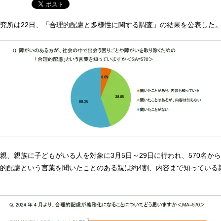
究所は22日、「合理的配慮と多様性に関する調査」の結果を公表した
親、親族に子どもがいる人を対象に3月5日～29日に行われ、570名か
的配慮という言葉を聞いたことのある親は約4割、内容まで知っている