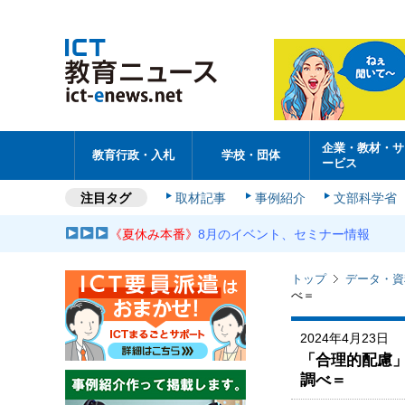
企業・教材・サ
教育行政・入札
学校・団体
ービス
注目タグ
取材記事
事例紹介
文部科学省
《夏休み本番》
8月のイベント、セミナー情報
トップ
データ・資
べ＝
2024年4月23日
「合理的配慮
調べ＝