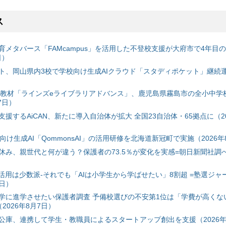
ス
育メタバース「FAMcampus」を活用した不登校支援が大府市で4年目
日）
ト、岡山県内3校で学校向け生成AIクラウド「スタディポケット」継続運用
搭載教材「ラインズeライブラリアドバンス」、鹿児島県霧島市の全小中学
7日）
援するAiCAN、新たに導入自治体が拡大 全国23自治体・65拠点に（20
自治体向け生成AI「QommonsAI」の活用研修を北海道新冠町で実施（2026年
み、親世代と何が違う？保護者の73.5％が変化を実感=朝日新聞社調べ=
I活用は少数派-それでも「AIは小学生から学ばせたい」8割超 =塾選ジャ
7日）
学に進学させたい保護者調査 予備校選びの不安第1位は「学費が高くな
2026年8月7日）
公庫、連携して学生・教職員によるスタートアップ創出を支援（2026年