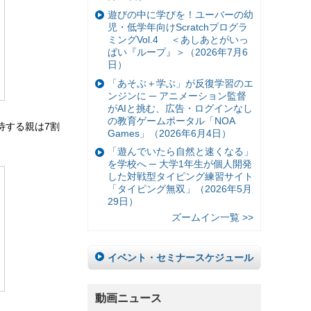
遊びの中に学びを！ユーバーの幼
児・低学年向けScratchプログラ
ミングVol.4 ＜あしあとがいっ
ぱい『ループ』＞（2026年7月6
日）
「あそぶ＋学ぶ」が反復学習のエ
ンジンに ─ アニメーション監督
がAIと挑む、広告・ログインなし
の教育ゲームポータル「NOA
待する親は7割
Games」（2026年6月4日）
「遊んでいたら自然と速くなる」
を学校へ ─ 大学1年生が個人開発
した対戦型タイピング練習サイト
「タイピング無双」（2026年5月
29日）
ズームイン一覧 >>
イベント・セミナースケジュール
動画ニュース