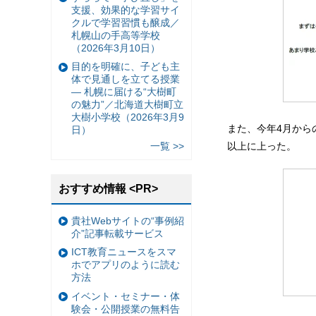
支援、効果的な学習サイ
クルで学習習慣も醸成／
札幌山の手高等学校
（2026年3月10日）
目的を明確に、子ども主
体で見通しを立てる授業
— 札幌に届ける“大樹町
の魅力”／北海道大樹町立
大樹小学校（2026年3月9
また、今年4月から
日）
一覧 >>
以上に上った。
おすすめ情報 <PR>
貴社Webサイトの“事例紹
介”記事転載サービス
ICT教育ニュースをスマ
ホでアプリのように読む
方法
イベント・セミナー・体
験会・公開授業の無料告