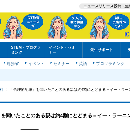
ニュースリリース投稿（無
STEM・プログラ
イベント・セミ
先生サポート
ミング
ナー
総務省
イベント
セミナー
英語
プログラミング
料
「合理的配慮」を聞いたことのある親は約4割にとどまる＝イー・ラー
」を聞いたことのある親は約4割にとどまる＝イー・ラーニ