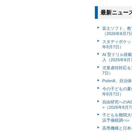
最新ニュー
富⼠ソフト、教
（2026年8月7
スタディポケッ
年8月7日）
AI 型ドリル
入（2026年8月
児童虐待対応を支
7日）
Polimill、
今の子どもの夏休
年8月7日）
自由研究へのA
=（2026年8月
子どもを難関大
浜予備校調べ=（
高専機構と日本