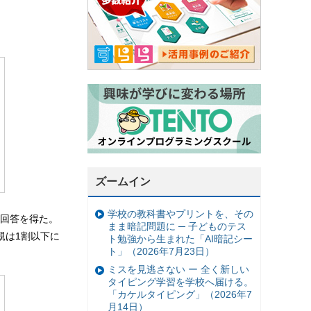
。
ズームイン
学校の教科書やプリントを、その
ら回答を得た。
まま暗記問題に ─ 子どものテス
親は1割以下に
ト勉強から生まれた「AI暗記シー
ト」（2026年7月23日）
ミスを見逃さない ー 全く新しい
タイピング学習を学校へ届ける。
「カケルタイピング」（2026年7
月14日）