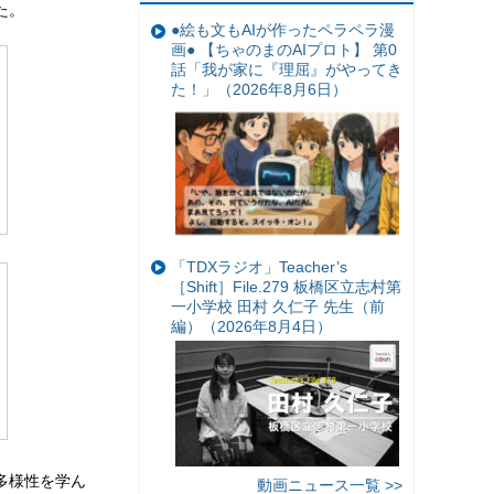
た。
●絵も文もAIが作ったペラペラ漫
画● 【ちゃのまのAIプロト】 第0
話「我が家に『理屈』がやってき
た！」（2026年8月6日）
「TDXラジオ」Teacher’s
［Shift］File.279 板橋区立志村第
一小学校 田村 久仁子 先生（前
編）（2026年8月4日）
多様性を学ん
動画ニュース一覧 >>