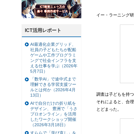
イー・ラーニング研
ICT活用レポート
AI最適化企業グリッド、
社員の子どもたちが配船
ゲームや工作プログラミ
ングで社会インフラを支
える仕事を学ぶ（2026年
5月7日）
「数学AI」で途中式まで
理解できる学習支援ツー
ルとは何か（2026年4月
調査は子どもを持つ
13日）
それによると、合理
AIで自分だけの折り紙を
デザイン、 豊洲で「うさ
とどまった。
プロオンライン」を活用
したワークショップ開催
（2026年3月18日）
すららで「学び直し」を