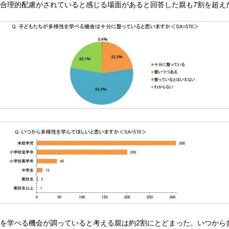
合理的配慮がされていると感じる場面があると回答した親も7割を超え
を学べる機会が調っていると考える親は約2割にとどまった。いつから