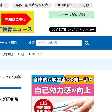
料）
媒体・記事広告料金表
ICT教育ニュースとは
ニュース配信登録
検索
データ・資料
STEM
AI
アプリ
ニング研究所調
ング研究所