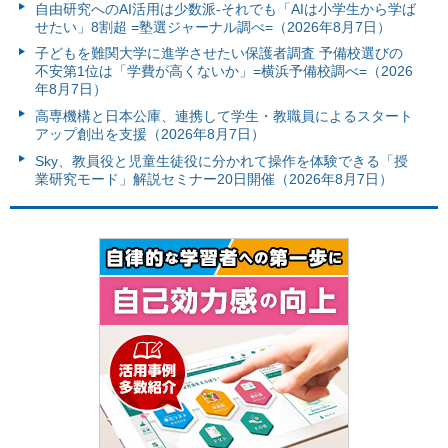
自由研究へのAI活用は少数派-それでも「AIは小学生から学ば
せたい」8割超 =塾選ジャーナル調べ=（2026年8月7日）
子どもを難関大学に進学させたい保護者調査 予備校選びの
不安第1位は「学費が高くないか」=横浜予備校調べ=（2026
年8月7日）
高専機構と日本公庫、連携して学生・教職員によるスタート
アップ創出を支援（2026年8月7日）
Sky、教員役と児童生徒役に分かれて操作を体験できる「授
業研究モード」解説セミナー20日開催（2026年8月7日）