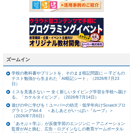
ズームイン
学校の教科書やプリントを、そのまま暗記問題に ─ 子どもの
テスト勉強から生まれた「AI暗記シート」（2026年7月23
日）
ミスを見逃さない ー 全く新しいタイピング学習を学校へ届け
る。「カケルタイピング」（2026年7月14日）
遊びの中に学びを！ユーバーの幼児・低学年向けScratchプロ
グラミングVol.4 ＜あしあとがいっぱい『ループ』＞
（2026年7月6日）
「あそぶ＋学ぶ」が反復学習のエンジンに ─ アニメーション
監督がAIと挑む、広告・ログインなしの教育ゲームポータル