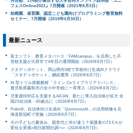
河合塾、114校が集合する大学合同オンライン説明会『ユニ
フェスOnline2021』7月開催（2021年6月3日）
幼稚園、保育園、認定こども園向けプログラミング教育無料
セミナー、7月開催（2019年4月30日）
最新ニュース
富⼠ソフト、教育メタバース「FAMcampus」を活用した不
登校支援が大府市で4年目の運用開始（2026年8月7日）
スタディポケット、岡山県内3校で学校向け生成AIクラウド
「スタディポケット」継続運用（2026年8月7日）
AI 型ドリル搭載教材「ラインズeライブラリアドバンス」、
鹿児島県霧島市の全小中学校に一斉導入（2026年8月7日）
児童虐待対応を支援するAiCAN、新たに導入自治体が拡大 全
国23自治体・65拠点に（2026年8月7日）
Polimill、自治体向け生成AI「QommonsAI」の活用研修を北
海道新冠町で実施（2026年8月7日）
今の子どもの夏休み、親世代と何が違う？保護者の73.5％が
変化を実感=朝日新聞社調べ=（2026年8月7日）