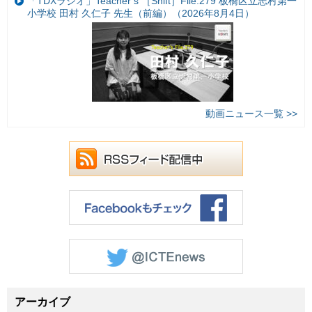
「TDXラジオ」Teacher’s ［Shift］File.279 板橋区立志村第一
小学校 田村 久仁子 先生（前編）（2026年8月4日）
動画ニュース一覧 >>
アーカイブ