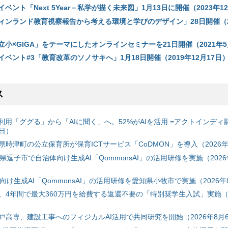
育イベント「Next 5Year－私学が描く未来図」1月13日に開催（2023年1
「フィンランド教育視察報告から考える環境と学びのデザイン」28日開催（2
「私立小×GIGA」をテーマにしたオンラインセミナーを21日開催（2021年
公開イベント#3「教育改革のソノサキへ」1月18日開催（2019年12月17日
ス
利用「ググる」から「AIに聞く」へ。52%がAIを活用 =アクトインディ
6日）
時津町の公立保育所が保育ICTサービス「CoDMON」を導入（2026年
神奈川県逗子市で自治体向け生成AI「QommonsAI」の活用研修を実施（2026
自治体向け生成AI「QommonsAI」の活用研修を愛知県小牧市で実施（2026年
、4年間で最大360万円を給費する返還不要の「特別奨学生入試」実施（2
戸高専、建設工事へのフィジカルAI活用で共同研究を開始（2026年8月