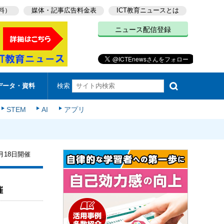
料）
媒体・記事広告料金表
ICT教育ニュースとは
ニュース配信登録
検索
データ・資料
STEM
AI
アプリ
月18日開催
催