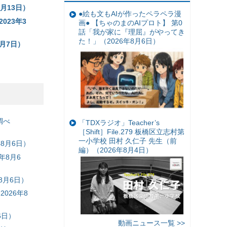
2月13日）
●絵も文もAIが作ったペラペラ漫
023年3
画● 【ちゃのまのAIプロト】 第0
話「我が家に『理屈』がやってき
た！」（2026年8月6日）
5月7日）
）
調べ
「TDXラジオ」Teacher’s
［Shift］File.279 板橋区立志村第
一小学校 田村 久仁子 先生（前
8月6日）
編）（2026年8月4日）
年8月6
8月6日）
026年8
6日）
動画ニュース一覧 >>