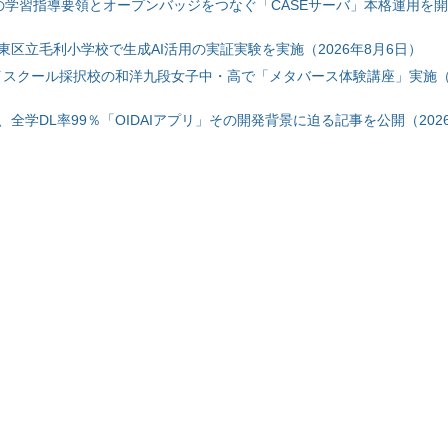
初の学習指導要領とオープンバッジをつなぐ「CASEサーバ」本格運用を開始
東区立毛利小学校で生成AI活用の実証実験を実施（2026年8月6日）
ハイスクール採択校の和洋九段女子中・高で「メタバース体験講座」実施（2
全学DL率99％「OIDAIアプリ」その開発背景に迫る記事を公開（2026