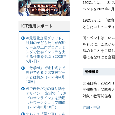
192Cafeは、
ベントを2025年1
192Cafeは、「
ICT活用レポート
としたコミュニティ
同イベントは、4つ
AI最適化企業グリッド、
社員の子どもたちが配船
をもとに、これから
ゲームや工作プログラミ
深めることを目指し
ングで社会インフラを支
える仕事を学ぶ（2026年
場にもなればと企画
5月7日）
「数学AI」で途中式まで
開催概要
理解できる学習支援ツー
ルとは何か（2026年4月
13日）
開催日時：2025年1月
AIで自分だけの折り紙を
開催場所：武蔵野⼤
デザイン、 豊洲で「うさ
対象：教育関係者・
プロオンライン」を活用
したワークショップ開催
（2026年3月18日）
詳細・申込
すららで「学び直し」を