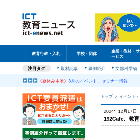
企業・教材・サ
教育行政・入札
学校・団体
ービス
注目タグ
取材記事
事例紹介
文部科学省
《夏休み本番》
8月のイベント、セミナー情報
トップ
イベント・
2024年12月17日
192Cafe、