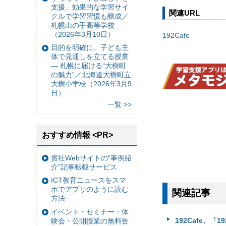
支援、効果的な学習サイ
関連URL
クルで学習習慣も醸成／
札幌山の手高等学校
（2026年3月10日）
192Cafe
目的を明確に、子ども主
体で見通しを立てる授業
— 札幌に届ける“大樹町
の魅力”／北海道大樹町立
大樹小学校（2026年3月9
日）
一覧 >>
おすすめ情報 <PR>
貴社Webサイトの“事例紹
介”記事転載サービス
ICT教育ニュースをスマ
ホでアプリのように読む
関連記事
方法
イベント・セミナー・体
192Cafe、「
験会・公開授業の無料告