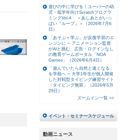
遊びの中に学びを！ユーバーの幼
児・低学年向けScratchプログラ
ミングVol.4 ＜あしあとがいっ
ぱい『ループ』＞（2026年7月6
日）
「あそぶ＋学ぶ」が反復学習のエ
ンジンに ─ アニメーション監督
がAIと挑む、広告・ログインなし
の教育ゲームポータル「NOA
Games」（2026年6月4日）
「遊んでいたら自然と速くなる」
を学校へ ─ 大学1年生が個人開発
した対戦型タイピング練習サイト
「タイピング無双」（2026年5月
29日）
ズームイン一覧 >>
イベント・セミナースケジュール
動画ニュース