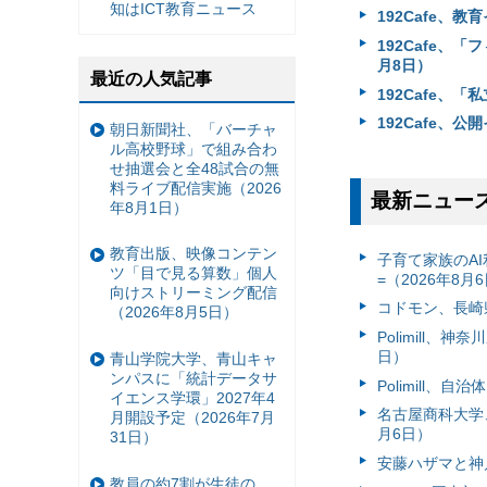
知はICT教育ニュース
192Cafe、教
192Cafe、
月8日）
最近の人気記事
192Cafe、
192Cafe、
朝日新聞社、「バーチャ
ル高校野球」で組み合わ
せ抽選会と全48試合の無
料ライブ配信実施（2026
最新ニュー
年8月1日）
教育出版、映像コンテン
子育て家族のAI
ツ「目で見る算数」個人
=（2026年8月
向けストリーミング配信
コドモン、長崎県
（2026年8月5日）
Polimill、
日）
青山学院大学、青山キャ
ンパスに「統計データサ
Polimill、
イエンス学環」2027年4
名古屋商科大学
月開設予定（2026年7月
月6日）
31日）
安藤ハザマと神
教員の約7割が生徒の