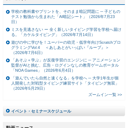
学校の教科書やプリントを、そのまま暗記問題に ─ 子どもの
テスト勉強から生まれた「AI暗記シート」（2026年7月23
日）
ミスを見逃さない ー 全く新しいタイピング学習を学校へ届け
る。「カケルタイピング」（2026年7月14日）
遊びの中に学びを！ユーバーの幼児・低学年向けScratchプロ
グラミングVol.4 ＜あしあとがいっぱい『ループ』＞
（2026年7月6日）
「あそぶ＋学ぶ」が反復学習のエンジンに ─ アニメーション
監督がAIと挑む、広告・ログインなしの教育ゲームポータル
「NOA Games」（2026年6月4日）
「遊んでいたら自然と速くなる」を学校へ ─ 大学1年生が個
人開発した対戦型タイピング練習サイト「タイピング無双」
（2026年5月29日）
ズームイン一覧 >>
イベント・セミナースケジュール
動画ニュース