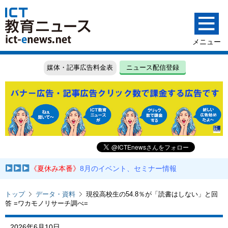
媒体・記事広告料金表
ニュース配信登録
《夏休み本番》
8月のイベント、セミナー情報
トップ
データ・資料
現役高校生の54.8％が「読書はしない」と回
答 =ワカモノリサーチ調べ=
2026年6月10日