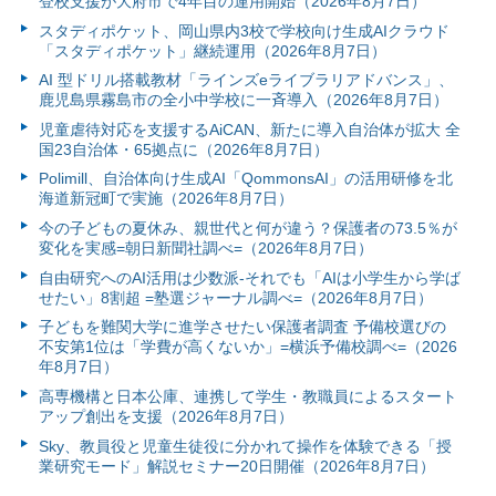
登校支援が大府市で4年目の運用開始（2026年8月7日）
スタディポケット、岡山県内3校で学校向け生成AIクラウド
「スタディポケット」継続運用（2026年8月7日）
AI 型ドリル搭載教材「ラインズeライブラリアドバンス」、
鹿児島県霧島市の全小中学校に一斉導入（2026年8月7日）
児童虐待対応を支援するAiCAN、新たに導入自治体が拡大 全
国23自治体・65拠点に（2026年8月7日）
Polimill、自治体向け生成AI「QommonsAI」の活用研修を北
海道新冠町で実施（2026年8月7日）
今の子どもの夏休み、親世代と何が違う？保護者の73.5％が
変化を実感=朝日新聞社調べ=（2026年8月7日）
自由研究へのAI活用は少数派-それでも「AIは小学生から学ば
せたい」8割超 =塾選ジャーナル調べ=（2026年8月7日）
子どもを難関大学に進学させたい保護者調査 予備校選びの
不安第1位は「学費が高くないか」=横浜予備校調べ=（2026
年8月7日）
高専機構と日本公庫、連携して学生・教職員によるスタート
アップ創出を支援（2026年8月7日）
Sky、教員役と児童生徒役に分かれて操作を体験できる「授
業研究モード」解説セミナー20日開催（2026年8月7日）