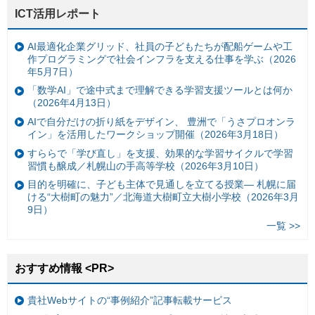
ICT活用レポート
AI最適化企業グリッド、社員の子どもたちが配船ゲームや工
作プログラミングで社会インフラを支える仕事を学ぶ（2026
年5月7日）
「数学AI」で途中式まで理解できる学習支援ツールとは何か
（2026年4月13日）
AIで自分だけの折り紙をデザイン、 豊洲で「うさプロオンラ
イン」を活用したワークショップ開催（2026年3月18日）
すららで「学び直し」を支援、効果的な学習サイクルで学習
習慣も醸成／札幌山の手高等学校（2026年3月10日）
目的を明確に、子ども主体で見通しを立てる授業— 札幌に届
ける“大樹町の魅力”／北海道大樹町立大樹小学校（2026年3月
9日）
一覧 >>
おすすめ情報 <PR>
貴社Webサイトの“事例紹介”記事転載サービス