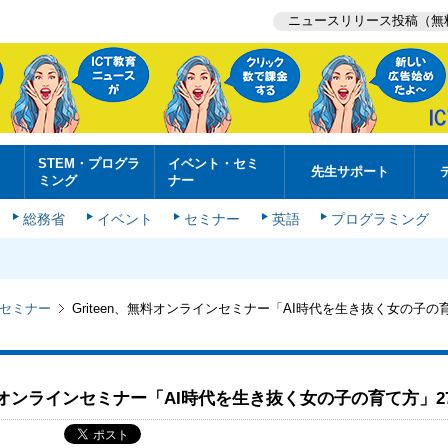
ニュースリリース投稿（無
STEM・プログラ
イベント・セミ
先生サポート
ミング
ナー
総務省
イベント
セミナー
英語
プログラミング
セミナー
Griteen、無料オンラインセミナー「AI時代を生き抜く女の子の
、無料オンラインセミナー「AI時代を生き抜く女の子の育て方」2