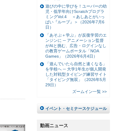
遊びの中に学びを！ユーバーの幼
児・低学年向けScratchプログラ
ミングVol.4 ＜あしあとがいっ
ぱい『ループ』＞（2026年7月6
日）
「あそぶ＋学ぶ」が反復学習のエ
ンジンに ─ アニメーション監督
がAIと挑む、広告・ログインなし
の教育ゲームポータル「NOA
Games」（2026年6月4日）
「遊んでいたら自然と速くなる」
を学校へ ─ 大学1年生が個人開発
した対戦型タイピング練習サイト
「タイピング無双」（2026年5月
29日）
ズームイン一覧 >>
イベント・セミナースケジュール
動画ニュース