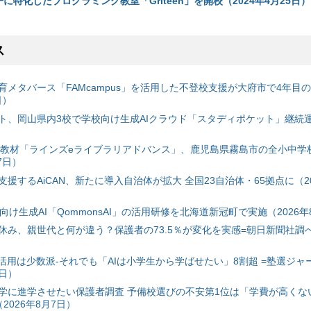
の子に特化したプログラミング教室「Griteen」を開校（2024年4月25日）
ス
育メタバース「FAMcampus」を活用した不登校支援が大府市で4年目
日）
ト、岡山県内3校で学校向け生成AIクラウド「スタディポケット」継続運用
搭載教材「ラインズeライブラリアドバンス」、鹿児島県霧島市の全小中学
7日）
援するAiCAN、新たに導入自治体が拡大 全国23自治体・65拠点に（20
自治体向け生成AI「QommonsAI」の活用研修を北海道新冠町で実施（2026年
み、親世代と何が違う？保護者の73.5％が変化を実感=朝日新聞社調べ=
I活用は少数派-それでも「AIは小学生から学ばせたい」8割超 =塾選ジャ
7日）
学に進学させたい保護者調査 予備校選びの不安第1位は「学費が高くな
2026年8月7日）