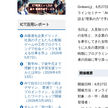
Griteenは、
ラインセミナー「A
語る“理系の力”で
ICT活用レポート
当日は、人見知りの
の女性と、大企業の
AI最適化企業グリッド、
社員の子どもたちが配船
を牽引してきた女性
ゲームや工作プログラミ
うに人生の選択肢（
ングで社会インフラを支
える仕事を学ぶ（2026年
時期にプログラミン
5月7日）
者の目線に寄り添っ
「数学AI」で途中式まで
理解できる学習支援ツー
ルとは何か（2026年4月
開催概要
13日）
AIで自分だけの折り紙を
開催日時：6月27日（土
デザイン、 豊洲で「うさ
開催方法：オンライ
プロオンライン」を活用
対象：小・中・高校
したワークショップ開催
（2026年3月18日）
登壇者：
すららで「学び直し」を