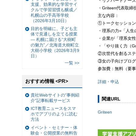
・リノパートナーズ
支援、効果的な学習サイ
・Griteen代表取
クルで学習習慣も醸成／
札幌山の手高等学校
主な内容：
（2026年3月10日）
①トークセッション
目的を明確に、子ども主
・理系の力=「人生
体で見通しを立てる授業
・企業が「理系女性
— 札幌に届ける“大樹町
の魅力”／北海道大樹町立
・「やり抜く力（G
大樹小学校（2026年3月9
②次世代を創るステ
日）
③女の子向けプログ
一覧 >>
参加費：無料（要事
おすすめ情報 <PR>
詳細・申込
貴社Webサイトの“事例紹
関連URL
介”記事転載サービス
ICT教育ニュースをスマ
Griteen
ホでアプリのように読む
方法
イベント・セミナー・体
験会・公開授業の無料告