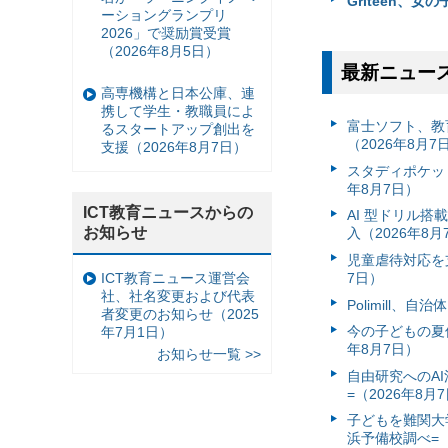
Griteen、女
ーショングランプリ
2026」で奨励賞受賞
（2026年8月5日）
最新ニュー
高専機構と日本公庫、連
携して学生・教職員によ
富⼠ソフト、教
るスタートアップ創出を
（2026年8月7
支援（2026年8月7日）
スタディポケッ
年8月7日）
ICT教育ニュースからの
AI 型ドリル
お知らせ
入（2026年8月
児童虐待対応を支
ICT教育ニュース運営会
7日）
社、社名変更および代表
Polimill、
者変更のお知らせ（2025
今の子どもの夏休
年7月1日）
年8月7日）
お知らせ一覧 >>
自由研究へのA
=（2026年8月
子どもを難関大
浜予備校調べ=（