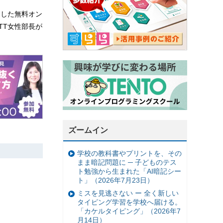
にした無料オン
TT女性部長が
ズームイン
学校の教科書やプリントを、その
まま暗記問題に ─ 子どものテス
ト勉強から生まれた「AI暗記シー
ト」（2026年7月23日）
ミスを見逃さない ー 全く新しい
タイピング学習を学校へ届ける。
「カケルタイピング」（2026年7
月14日）