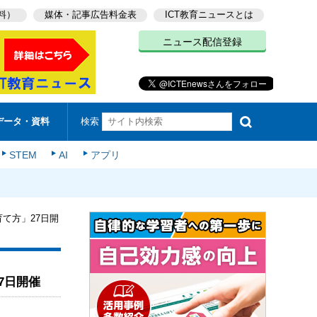
料）
媒体・記事広告料金表
ICT教育ニュースとは
ニュース配信登録
検索
データ・資料
STEM
AI
アプリ
育て方」27日開
7日開催