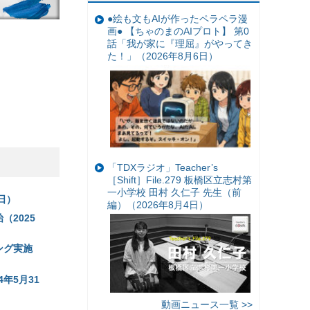
●絵も文もAIが作ったペラペラ漫
画● 【ちゃのまのAIプロト】 第0
話「我が家に『理屈』がやってき
た！」（2026年8月6日）
「TDXラジオ」Teacher’s
［Shift］File.279 板橋区立志村第
一小学校 田村 久仁子 先生（前
日）
編）（2026年8月4日）
（2025
ング実施
年5月31
動画ニュース一覧 >>