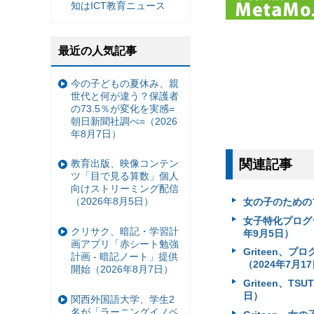
知はICT教育ニュース
最近の人気記事
今の子どもの夏休み、親
世代と何が違う？保護者
の73.5％が変化を実感=
朝日新聞社調べ=（2026
年8月7日）
関連記事
教育出版、映像コンテン
ツ「目で見る算数」個人
向けストリーミング配信
（2026年8月5日）
女の子のためのプ
女子特化プログラ
クリサク、暗記・学習計
年9月5日）
画アプリ「赤シート勉強
Griteen
計画 - 暗記ノート」提供
（2024年7月1
開始（2026年8月7日）
Griteen、
日）
関西外国語大学、学生2
名が「ラーニングイノベ